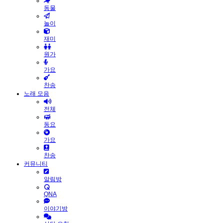
동물
놀이
재미
원가
가요
찬송
노래 모음
전체
동요
가요
찬송
커뮤니티
알림방
QNA
이야기방