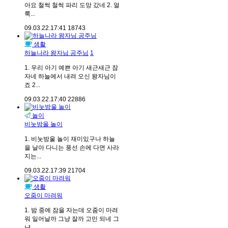
아요 철썩 철썩 파리 도망 갔네 2. 얼
룩...
09.03.22.
17:41
18743
생활
하늘나라 왕자님 공주님
1
1. 우리 아기 예쁜 아기 새근새근 잠
자네 하늘에서 내려 오신 왕자님이
죠 2...
09.03.22.
17:40
22886
놀이
비눗방울 놀이
1. 비눗방울 놀이 재미있구나 하늘
을 날아 다니는 풍선 손에 다면 사라
지는...
09.03.22.
17:39
21704
생활
오줌이 마려워
1. 밤 중에 잠을 자는데 오줌이 마려
워 일어날까 그냥 잘까 고민 되네 그
냥...