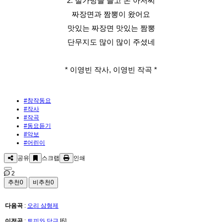
2. 철가방을 들고 온 아저씨
짜장면과 짬뽕이 왔어요
맛있는 짜장면 맛있는 짬뽕
단무지도 많이 많이 주셨네
* 이영빈 작사, 이영빈 작곡 *
#창작동요
#작사
#작곡
#동요듣기
#악보
#어린이
공유
스크랩
인쇄
2
추천
0
비추천
0
다음곡
:
오리 삼형제
이전곡
:
토끼와 당근
[6]