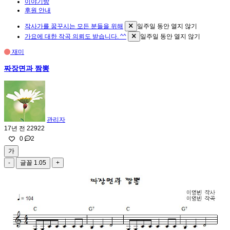
이야기방
후원 안내
작사가를 꿈꾸시는 모든 분들을 위해
일주일 동안 열지 않기
가요에 대한 작곡 의뢰도 받습니다. ^^
일주일 동안 열지 않기
재미
짜장면과 짬뽕
관리자
17년 전
22922
0
2
가
-
글꼴
1.05
+