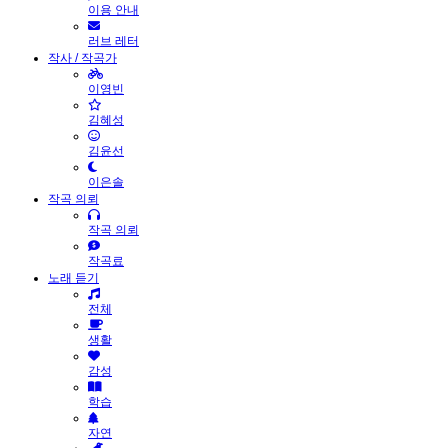
이용 안내
러브 레터
작사 / 작곡가
이영빈
김혜성
김윤선
이은솔
작곡 의뢰
작곡 의뢰
작곡료
노래 듣기
전체
생활
감성
학습
자연