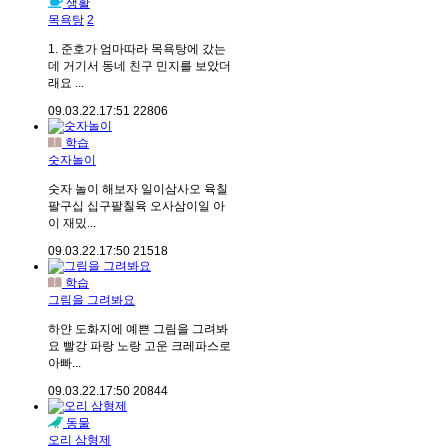
생활
목욕탕
2
1. 준호가 엄마따라 목욕탕에 갔는
데 거기서 동네 친구 민지를 보았더
래요 ...
09.03.22.
17:51
22806
학습
숫자놀이
숫자 놀이 해보자 일이삼사오 육칠
팔구십 십구팔칠육 오사삼이일 아
이 재밌...
09.03.22.
17:50
21518
학습
그림을 그려봐요
하얀 도화지에 예쁜 그림을 그려봐
요 빨강 파랑 노랑 고운 크레파스로
아빠...
09.03.22.
17:50
20844
동물
오리 삼형제