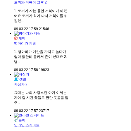
토끼와 거북이 그후
2
1. 토끼가 자는 동안 거북이가 이겼
어요 토끼가 화가 나서 거북이를 뒤
집었...
09.03.22.
17:59
21546
재미
병아리와 계란
1. 병아리가 계란을 가지고 놀다가
엄마 닭한테 들켜서 혼이 났대요 2.
병...
09.03.22.
17:58
19823
생활
자장가
2
그대는 나의 사랑스런 아기 이제는
자야 할 시간 꽃들도 환한 웃음을 멈
추...
09.03.22.
17:57
23717
놀이
인라인 스케이트