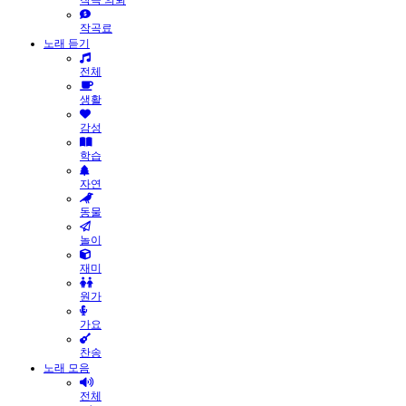
작곡 의뢰
작곡료
노래 듣기
전체
생활
감성
학습
자연
동물
놀이
재미
원가
가요
찬송
노래 모음
전체