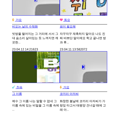
가요
동요
비오는 날의 수채화
쉼이 필요해
빗방울 떨어지는 그 거리에 서서 그
자꾸자꾸 재촉하지 말아요 나도 진
대 숨소리 살아있는 듯 느껴지면 깨
짜 바쁘단 말이에요 학교 끝나면 방
끗한...
과 후...
23.04.12.
14:21
623
23.04.11.
13:58
2072
찬송
가요
그 이름
코끼리 아저씨
예수 그 이름 나는 말할 수 없네 그
화창한 봄날에 코끼리 아저씨가 가
이름 속에 있는 비밀을 그 이름 속에
랑잎 타고서 태평양 건너갈 때에 고
...
래 아...