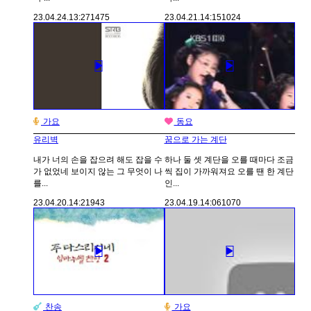
23.04.24.
13:27
1475
23.04.21.
14:15
1024
가요
동요
유리벽
꿈으로 가는 계단
내가 너의 손을 잡으려 해도 잡을 수
하나 둘 셋 계단을 오를 때마다 조금
가 없었네 보이지 않는 그 무엇이 나
씩 집이 가까워져요 오를 땐 한 계단
를...
인...
23.04.20.
14:21
943
23.04.19.
14:06
1070
찬송
가요