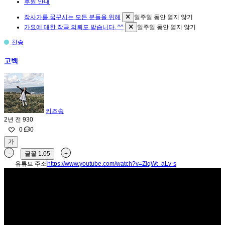
후원 안내
작사가를 꿈꾸시는 모든 분들을 위해
일주일 동안 열지 않기
가요에 대한 작곡 의뢰도 받습니다. ^^
일주일 동안 열지 않기
찬송
고백
키즈송
2년 전
930
0
0
가
-
글꼴
1.05
+
유튜브 주소
https://www.youtube.com/watch?v=ZlqWt_aLv-s