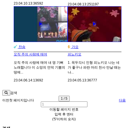
23.04.10.
13:36
592
23.04.08.
13:25
1197
찬송
가요
오직 주의 사랑에 매여
피노키오
오직 주의 사랑에 매여 내 영 기뻐
1. 꼭두각시 인형 피노키오 나는 네
노래합니다 이 소망의 언덕 기쁨의
가 좋구나 파란 머리 천사 만날 때는
땅에...
나...
23.04.06.
14:13
692
23.04.05.
13:36
777
검색
1 / 5
이전
첫 페이지입니다
다음
이동할 페이지 번호
입력 후 엔터
('5'이하의 숫자)