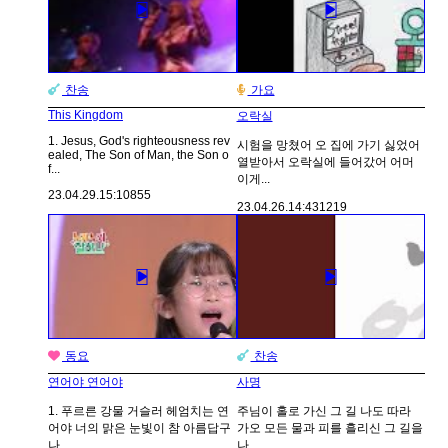
찬송
가요
This Kingdom
오락실
1. Jesus, God's righteousness rev
시험을 망쳤어 오 집에 가기 싫었어
ealed, The Son of Man, the Son o
열받아서 오락실에 들어갔어 어머
f...
이게...
23.04.29.
15:10
855
23.04.26.
14:43
1219
동요
찬송
연어야 연어야
사명
1. 푸르른 강물 거슬러 헤엄치는 연
주님이 홀로 가신 그 길 나도 따라
어야 너의 맑은 눈빛이 참 아름답구
가오 모든 물과 피를 흘리신 그 길을
나 ...
나...