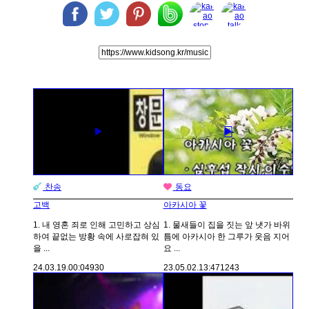
찬송
동요
고백
아카시아 꽃
1. 내 영혼 죄로 인해 고민하고 상심
1. 물새들이 집을 짓는 앞 냇가 바위
하여 끝없는 방황 속에 사로잡혀 있
틈에 아카시아 한 그루가 웃음 지어
을 ...
요 ...
24.03.19.
00:04
930
23.05.02.
13:47
1243