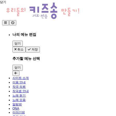
닫기
나의 메뉴 편집
닫기
취소
저장
추가할 메뉴 선택
닫기
사이트 소개
이용 안내
작곡 의뢰
작곡료 안내
노래 듣기
노래 모음
알림방
QNA
이야기방