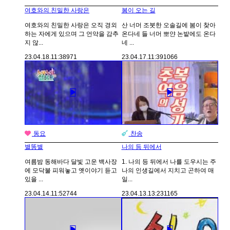
여호와의 친밀한 사랑은
봄이 오는 길
여호와의 친밀한 사랑은 오직 경외
산 너머 조붓한 오솔길에 봄이 찾아
하는 자에게 있으며 그 언약을 감추
온다네 들 너머 뽀얀 논밭에도 온다
지 않...
네 ...
23.04.18.
11:38
971
23.04.17.
11:39
1066
동요
찬송
별똥별
나의 등 뒤에서
여름밤 동해바다 달빛 고운 백사장
1. 나의 등 뒤에서 나를 도우시는 주
에 모닥불 피워놓고 옛이야기 듣고
나의 인생길에서 지치고 곤하여 매
있을 ...
일...
23.04.14.
11:52
744
23.04.13.
13:23
1165