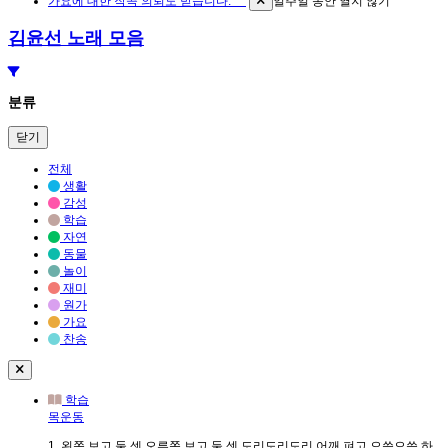
가요에 대한 작곡 의뢰도 받습니다. ^^
일주일 동안 열지 않기
김윤선 노래 모음
분류
닫기
전체
생활
감성
학습
자연
동물
놀이
재미
원가
가요
찬송
학습
목운동
1. 왼쪽 보고 둘 셋 오른쪽 보고 둘 셋 도리도리도리 어깨 펴고 으쓱으쓱 하