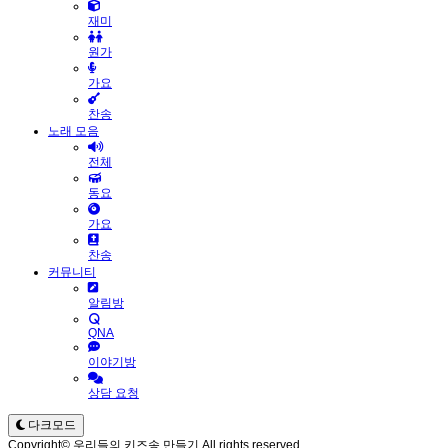
재미
원가
가요
찬송
노래 모음
전체
동요
가요
찬송
커뮤니티
알림방
QNA
이야기방
상담 요청
다크모드
Copyright© 우리들의 키즈송 만들기 All rights reserved.