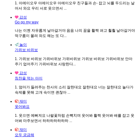
1. 아에이오우 아에이오우 아에이오우 친구들과 손- 잡고 뇌를 두드리는 날
어서 와요 우리 서로 웃으면서 ...
감성
Go go my way
나는 이젠 자유롭게 날아갈거야 음음 나의 꿈을 활짝 펴고 훨훨 날아갈거야
먹구름이 몰려 와도 해는 또 다...
놀이
가위보 바위보
1. 가위보 바위보 가위바위보 가위바위보 가위보 바위보 가위바위보 안아
주기 업어주기 가위바위보 사랑한다...
감성
칭찬을 먹는 아이
1. 엄마가 들려주는 천사의 소리 잘한대요 잘한대요 너는 잘한대요 놀다가
숙제를 못해 고개 숙이면 괜찮아 ...
재미
웃어봐요
1. 웃으면 예뻐져요 나팔꽃처럼 손뼉치며 웃어봐 활짝 웃어봐 배를 잡고 웃
어봐 마주보면서 하하하하하하하 ...
재미
모두 궁금해