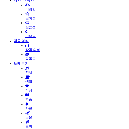
작사 / 작곡가
이영빈
김혜성
김윤선
이은솔
작곡 의뢰
작곡 의뢰
작곡료
노래 듣기
전체
생활
감성
학습
자연
동물
놀이