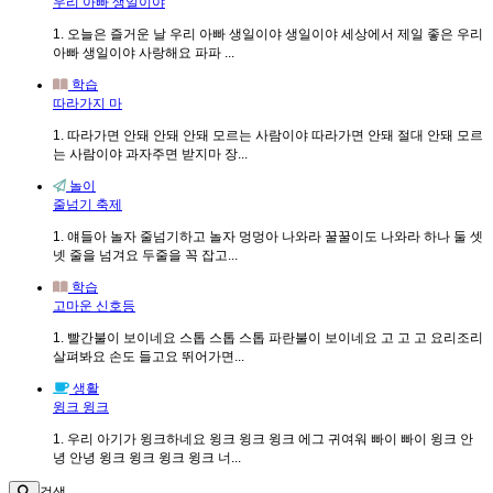
우리 아빠 생일이야
1. 오늘은 즐거운 날 우리 아빠 생일이야 생일이야 세상에서 제일 좋은 우리
아빠 생일이야 사랑해요 파파 ...
학습
따라가지 마
1. 따라가면 안돼 안돼 안돼 모르는 사람이야 따라가면 안돼 절대 안돼 모르
는 사람이야 과자주면 받지마 장...
놀이
줄넘기 축제
1. 얘들아 놀자 줄넘기하고 놀자 멍멍아 나와라 꿀꿀이도 나와라 하나 둘 셋
넷 줄을 넘겨요 두줄을 꼭 잡고...
학습
고마운 신호등
1. 빨간불이 보이네요 스톱 스톱 스톱 파란불이 보이네요 고 고 고 요리조리
살펴봐요 손도 들고요 뛰어가면...
생활
윙크 윙크
1. 우리 아기가 윙크하네요 윙크 윙크 윙크 에그 귀여워 빠이 빠이 윙크 안
녕 안녕 윙크 윙크 윙크 윙크 너...
검색