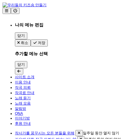
나의 메뉴 편집
닫기
취소
저장
추가할 메뉴 선택
닫기
사이트 소개
이용 안내
작곡 의뢰
작곡료 안내
노래 듣기
노래 모음
알림방
QNA
이야기방
후원 안내
작사가를 꿈꾸시는 모든 분들을 위해
일주일 동안 열지 않기