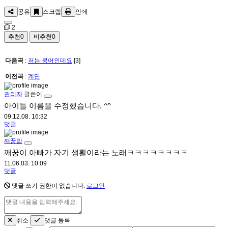
공유
스크랩
인쇄
2
추천
0
비추천
0
다음곡
:
저는 붕어인데요
[3]
이전곡
:
계단
관리자
글쓴이
아이들 이름을 수정했습니다. ^^
09.12.08. 16:32
댓글
깨꿍맘
깨꿍이 아빠가 자기 생활이라는 노래ㅋㅋㅋㅋㅋㅋㅋㅋ
11.06.03. 10:09
댓글
댓글 쓰기 권한이 없습니다.
로그인
취소
댓글 등록