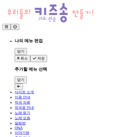
나의 메뉴 편집
닫기
취소
저장
추가할 메뉴 선택
닫기
사이트 소개
이용 안내
작곡 의뢰
작곡료 안내
노래 듣기
노래 모음
알림방
QNA
이야기방