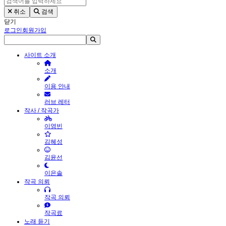
취소
검색
닫기
로그인
회원가입
사이트 소개
소개
이용 안내
러브 레터
작사 / 작곡가
이영빈
김혜성
김윤선
이은솔
작곡 의뢰
작곡 의뢰
작곡료
노래 듣기