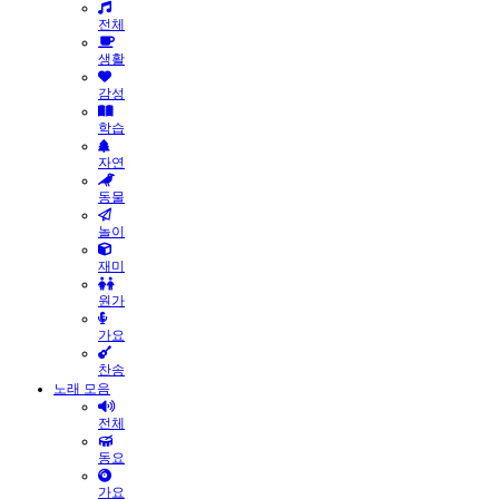
전체
생활
감성
학습
자연
동물
놀이
재미
원가
가요
찬송
노래 모음
전체
동요
가요