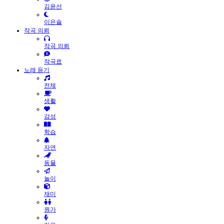
김윤선
이은솔
작곡 의뢰
작곡 의뢰
작곡료
노래 듣기
전체
생활
감성
학습
자연
동물
놀이
재미
원가