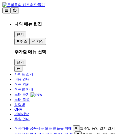
나의 메뉴 편집
닫기
취소
저장
추가할 메뉴 선택
닫기
사이트 소개
이용 안내
작곡 의뢰
작곡료 안내
노래 듣기
노래 모음
알림방
QNA
이야기방
후원 안내
작사가를 꿈꾸시는 모든 분들을 위해
일주일 동안 열지 않기