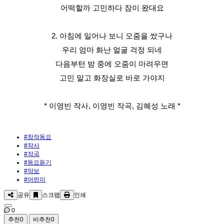
어떡할까 고민하다 잠이 왔대요
2. 아침에 일어나 보니 오줌을 쌌구나
우리 엄마 화난 얼굴 걱정 되네
다음부턴 밤 중에 오줌이 마려우면
고민 말고 화장실로 바로 가야지
* 이영빈 작사, 이영빈 작곡, 김혜성 노래 *
#창작동요
#작사
#작곡
#동요듣기
#악보
#어린이
공유
스크랩
인쇄
0
추천
0
비추천
0