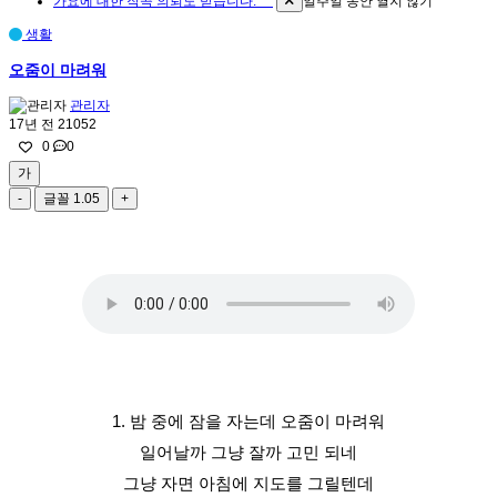
가요에 대한 작곡 의뢰도 받습니다. ^^
일주일 동안 열지 않기
생활
오줌이 마려워
관리자
17년 전
21052
0
0
가
-
글꼴
1.05
+
1. 밤 중에 잠을 자는데 오줌이 마려워
일어날까 그냥 잘까 고민 되네
그냥 자면 아침에 지도를 그릴텐데