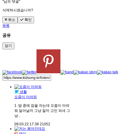
"
님의 댓글"
삭제하시겠습니까?
취소
확인
목록
공유
닫기
생활
오줌이 마려워
1. 밤 중에 잠을 자는데 오줌이 마려
워 일어날까 그냥 잘까 고민 되네 그
냥...
09.03.22.
17:38
21052
재미