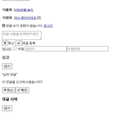
다음곡
:
비눗방울 놀이
이전곡
:
저는 붕어인데요
[3]
댓글 쓰기 권한이 없습니다.
로그인
취소
댓글 등록
에디터
비밀
신고
닫기
"
님의 댓글"
이 댓글을 신고하시겠습니까?
취소
확인
댓글 삭제
닫기