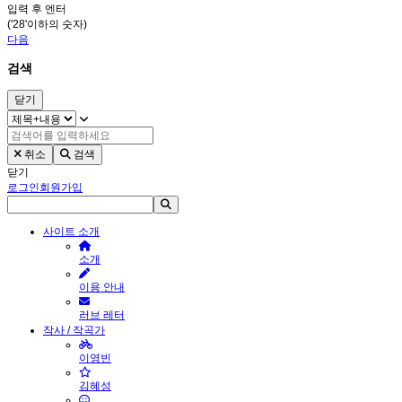
입력 후 엔터
('28'이하의 숫자)
다음
검색
닫기
취소
검색
닫기
로그인
회원가입
사이트 소개
소개
이용 안내
러브 레터
작사 / 작곡가
이영빈
김혜성