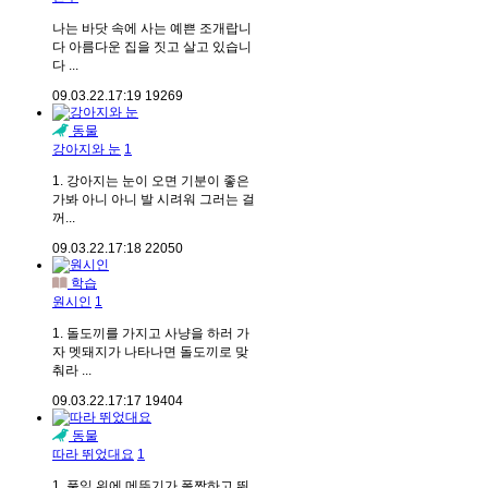
나는 바닷 속에 사는 예쁜 조개랍니
다 아름다운 집을 짓고 살고 있습니
다 ...
09.03.22.
17:19
19269
동물
강아지와 눈
1
1. 강아지는 눈이 오면 기분이 좋은
가봐 아니 아니 발 시려워 그러는 걸
꺼...
09.03.22.
17:18
22050
학습
원시인
1
1. 돌도끼를 가지고 사냥을 하러 가
자 멧돼지가 나타나면 돌도끼로 맞
춰라 ...
09.03.22.
17:17
19404
동물
따라 뛰었대요
1
1. 풀잎 위에 메뚜기가 폴짝하고 뛰