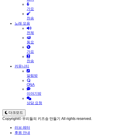
가요
찬송
노래 모음
전체
동요
가요
찬송
커뮤니티
알림방
QNA
이야기방
상담 요청
다크모드
Copyright© 우리들의 키즈송 만들기 All rights reserved.
러브 레터
후원 안내