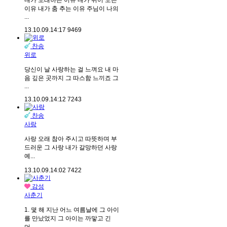
내가 노래하는 이유 내가 뛰어 노는
이유 내가 춤 추는 이유 주님이 나의
...
13.10.09.
14:17
9469
찬송
위로
당신이 날 사랑하는 걸 느껴요 내 마
음 깊은 곳까지 그 따스함 느끼죠 그
...
13.10.09.
14:12
7243
찬송
사랑
사랑 오래 참아 주시고 따뜻하며 부
드러운 그 사랑 내가 갈망하던 사랑
예...
13.10.09.
14:02
7422
감성
사춘기
1. 몇 해 지난 어느 여름날에 그 아이
를 만났었지 그 아이는 까맣고 긴