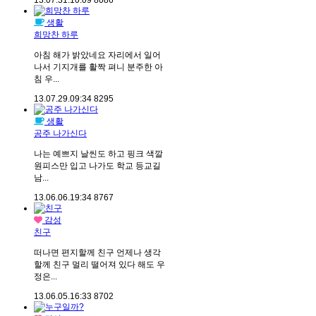
13.07.31.
10:09
8086
생활
희망찬 하루
아침 해가 밝았네요 자리에서 일어
나서 기지개를 활짝 펴니 분주한 아
침 우...
13.07.29.
09:34
8295
생활
공주 나가신다
나는 예쁘지 날씬도 하고 핑크 색깔
원피스만 입고 나가도 학교 등교길
남...
13.06.06.
19:34
8767
감성
친구
떠나면 편지할께 친구 언제나 생각
할께 친구 멀리 떨어져 있다 해도 우
정은...
13.06.05.
16:33
8702