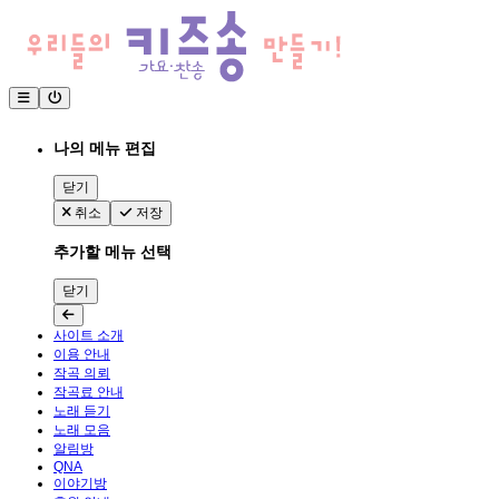
나의 메뉴 편집
닫기
취소
저장
추가할 메뉴 선택
닫기
사이트 소개
이용 안내
작곡 의뢰
작곡료 안내
노래 듣기
노래 모음
알림방
QNA
이야기방