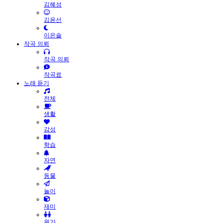
김혜성
김윤선
이은솔
작곡 의뢰
작곡 의뢰
작곡료
노래 듣기
전체
생활
감성
학습
자연
동물
놀이
재미
원가