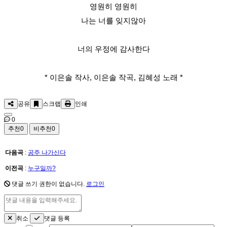
영원히 영원히
나는 너를 잊지않아
너의 우정에 감사한다
* 이은솔 작사, 이은솔 작곡, 김혜성 노래 *
공유
스크랩
인쇄
0
추천
0
비추천
0
다음곡
:
공주 나가신다
이전곡
:
누구일까?
댓글 쓰기 권한이 없습니다.
로그인
취소
댓글 등록