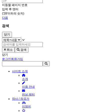
이동할 페이지 번호
입력 후 엔터
('28'이하의 숫자)
다음
검색
닫기
취소
검색
닫기
로그인
회원가입
사이트 소개
소개
이용 안내
러브 레터
작사 / 작곡가
이영빈