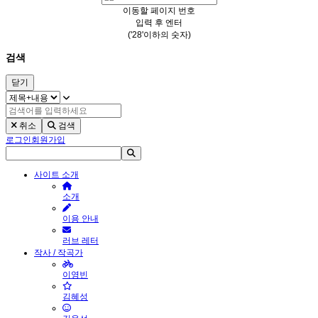
이동할 페이지 번호
입력 후 엔터
('28'이하의 숫자)
검색
닫기
취소
검색
로그인
회원가입
사이트 소개
소개
이용 안내
러브 레터
작사 / 작곡가
이영빈
김혜성