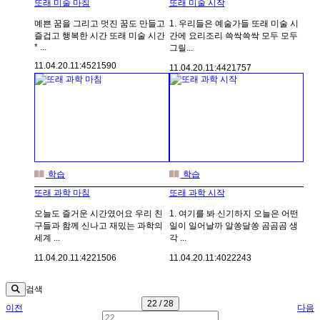
또래 미술 마침
또래 미술 시작
예쁜 꿈을 그리고 멋진 꿈도 만들고
1. 우리들은 예술가들 또래 미술 시
즐겁고 행복한 시간 또래 미술 시간
간에 요리조리 쓱싹쓱싹 모두 모두
* ...
그릴...
11.04.20.
11:45
21590
11.04.20.
11:44
21757
학습
학습
또래 과학 마침
또래 과학 시작
오늘도 즐거운 시간였어요 우리 친
1. 여기를 봐 신기하지 오늘은 어떤
구들과 함께 신나고 재밌는 과학의
일이 일어날까 알쏭달쏭 곰곰곰 생
세계 ...
각 ...
11.04.20.
11:42
21506
11.04.20.
11:40
22243
검색
22 / 28
이전
다음