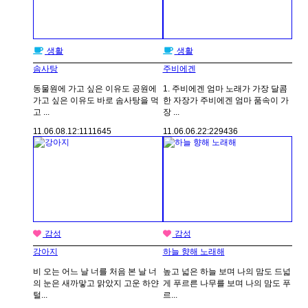
생활
생활
솜사탕
주비에겐
동물원에 가고 싶은 이유도 공원에
1. 주비에겐 엄마 노래가 가장 달콤
가고 싶은 이유도 바로 솜사탕을 먹
한 자장가 주비에겐 엄마 품속이 가
고 ...
장 ...
11.06.08.
12:11
11645
11.06.06.
22:22
9436
감성
감성
강아지
하늘 향해 노래해
비 오는 어느 날 너를 처음 본 날 너
높고 넓은 하늘 보며 나의 맘도 드넓
의 눈은 새까맣고 맑았지 고운 하얀
게 푸르른 나무를 보며 나의 맘도 푸
털...
르...