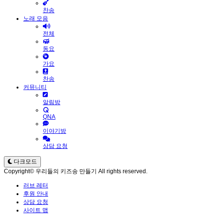
찬송
노래 모음
전체
동요
가요
찬송
커뮤니티
알림방
QNA
이야기방
상담 요청
다크모드
Copyright© 우리들의 키즈송 만들기 All rights reserved.
러브 레터
후원 안내
상담 요청
사이트 맵