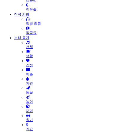
김윤선
이은솔
작곡 의뢰
작곡 의뢰
작곡료
노래 듣기
전체
생활
감성
학습
자연
동물
놀이
재미
원가
가요