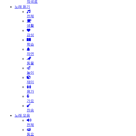
작곡료
노래 듣기
전체
생활
감성
학습
자연
동물
놀이
재미
원가
가요
찬송
노래 모음
전체
동요