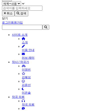
취소
검색
닫기
로그인
회원가입
사이트 소개
소개
이용 안내
러브 레터
작사 / 작곡가
이영빈
김혜성
김윤선
이은솔
작곡 의뢰
작곡 의뢰