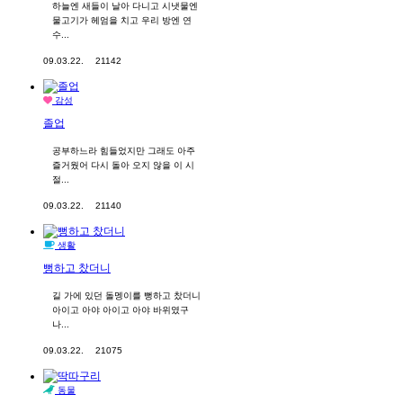
하늘엔 새들이 날아 다니고 시냇물엔
물고기가 헤엄을 치고 우리 방엔 연
수...
09.03.22.
21142
감성
졸업
공부하느라 힘들었지만 그래도 아주
즐거웠어 다시 돌아 오지 않을 이 시
절...
09.03.22.
21140
생활
뻥하고 찼더니
길 가에 있던 돌멩이를 뻥하고 찼더니
아이고 아야 아이고 아야 바위였구
나...
09.03.22.
21075
동물