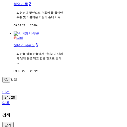
2
봉숭아 물
1. 봉숭아 꽃잎으로 손톱에 물 들이면
주홍 빛 아름다운 가을이 손에 가득...
09.03.22.
20894
재미
3
선녀와 나무꾼
1. 하늘 하늘 하늘에서 선녀님이 내려
와 날개 옷을 벗고 연못 안으로 들어
...
09.03.22.
25725
검색
이전
24 / 28
다음
검색
닫기