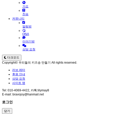
가요
찬송
커뮤니티
알림방
QNA
이야기방
상담 요청
다크모드
Copyright© 우리들의 키즈송 만들기 All rights reserved.
러브 레터
후원 안내
상담 요청
사이트 맵
Tel: 010-4069-4422, 카톡:lilymay8
E-mail: bravojoy@hanmail.net
로그인
닫기