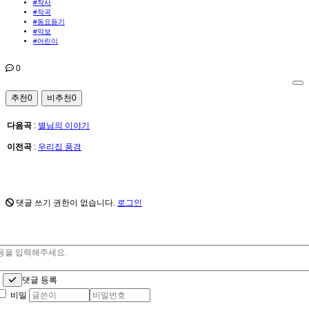
#작사
#작곡
#동요듣기
#악보
#어린이
0
추천
0
비추천
0
다음곡
:
별님의 이야기
이전곡
:
우리집 풍경
댓글 쓰기 권한이 없습니다.
로그인
소
댓글 등록
비밀