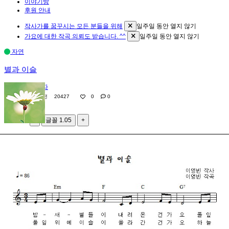
이야기방
후원 안내
작사가를 꿈꾸시는 모든 분들을 위해
일주일 동안 열지 않기
가요에 대한 작곡 의뢰도 받습니다. ^^
일주일 동안 열지 않기
자연
별과 이슬
관리자
17년 전
20427
0
0
가
-
글꼴
1.05
+