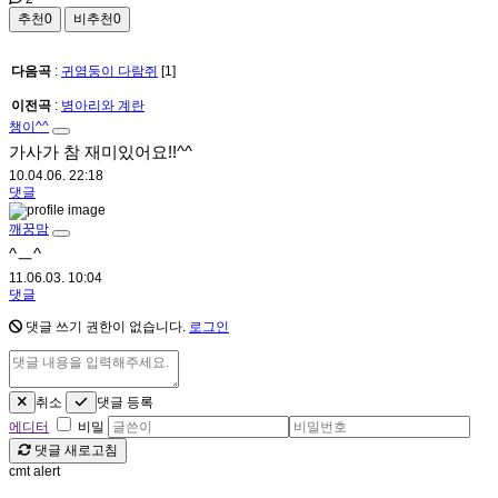
추천
0
비추천
0
다음곡
:
귀염둥이 다람쥐
[1]
이전곡
:
병아리와 계란
챙이^^
가사가 참 재미있어요!!^^
10.04.06. 22:18
댓글
깨꿍맘
^ㅡ^
11.06.03. 10:04
댓글
댓글 쓰기 권한이 없습니다.
로그인
취소
댓글 등록
에디터
비밀
댓글 새로고침
cmt alert