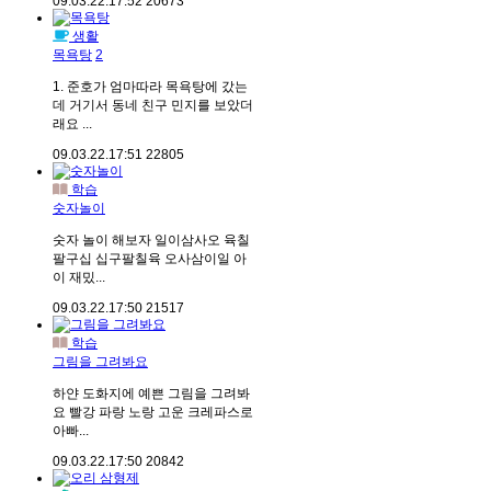
09.03.22.
17:52
20673
생활
목욕탕
2
1. 준호가 엄마따라 목욕탕에 갔는
데 거기서 동네 친구 민지를 보았더
래요 ...
09.03.22.
17:51
22805
학습
숫자놀이
숫자 놀이 해보자 일이삼사오 육칠
팔구십 십구팔칠육 오사삼이일 아
이 재밌...
09.03.22.
17:50
21517
학습
그림을 그려봐요
하얀 도화지에 예쁜 그림을 그려봐
요 빨강 파랑 노랑 고운 크레파스로
아빠...
09.03.22.
17:50
20842