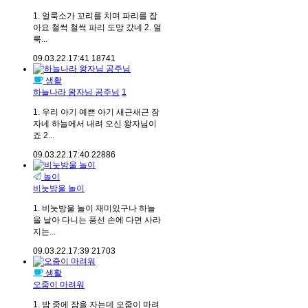
1. 얼룩소가 꼬리를 치며 파리를 잡
아요 철썩 철썩 파리 도망 갔네 2. 얼
룩...
09.03.22.
17:41
18741
생활
하늘나라 왕자님 공주님
1
1. 우리 아기 예쁜 아기 새근새근 잠
자네 하늘에서 내려 오신 왕자님이
죠 2...
09.03.22.
17:40
22886
놀이
비눗방울 놀이
1. 비눗방울 놀이 재미있구나 하늘
을 날아 다니는 풍선 손에 다면 사라
지는...
09.03.22.
17:39
21703
생활
오줌이 마려워
1. 밤 중에 잠을 자는데 오줌이 마려