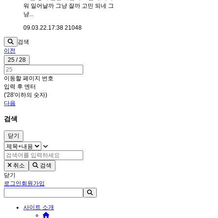
워 일어날까 그냥 잘까 고민 되네 그
냥...
09.03.22.
17:38
21048
검색
이전
25 / 28
이동할 페이지 번호
입력 후 엔터
('28'이하의 숫자)
다음
검색
닫기
취소
검색
닫기
로그인
회원가입
사이트 소개