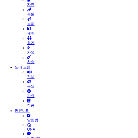
자연
동물
놀이
재미
원가
가요
찬송
노래 모음
전체
동요
가요
찬송
커뮤니티
알림방
QNA