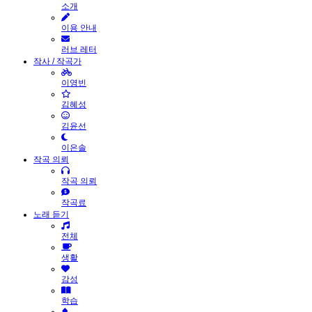
소개
이용 안내
러브 레터
작사 / 작곡가
이영빈
김혜성
김윤선
이은솔
작곡 의뢰
작곡 의뢰
작곡료
노래 듣기
전체
생활
감성
학습