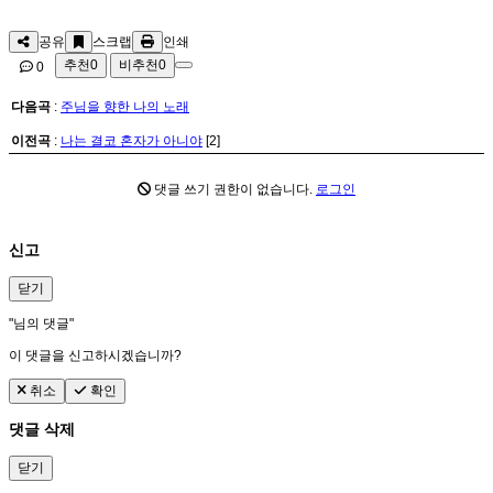
공유
스크랩
인쇄
추천
0
비추천
0
0
다음곡
:
주님을 향한 나의 노래
이전곡
:
나는 결코 혼자가 아니야
[2]
댓글 쓰기 권한이 없습니다.
로그인
신고
닫기
"
님의 댓글"
이 댓글을 신고하시겠습니까?
취소
확인
댓글 삭제
닫기