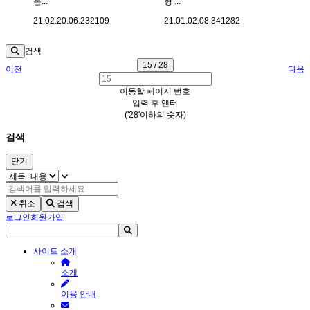
온...
형 ...
21.02.20.
06:23
2109
21.01.02.
08:34
1282
검색
15 / 28
이전
다음
이동할 페이지 번호
입력 후 엔터
('28'이하의 숫자)
검색
닫기
취소
검색
로그인
회원가입
사이트 소개
소개
이용 안내