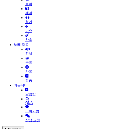
놀이
재미
원가
가요
찬송
노래 모음
전체
동요
가요
찬송
커뮤니티
알림방
QNA
이야기방
상담 요청