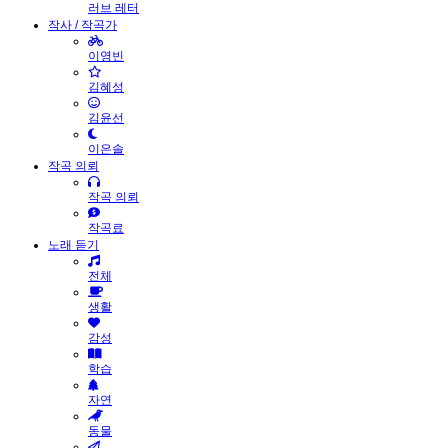
러브 레터
작사 / 작곡가
이영빈
김혜성
김윤선
이은솔
작곡 의뢰
작곡 의뢰
작곡료
노래 듣기
전체
생활
감성
학습
자연
동물