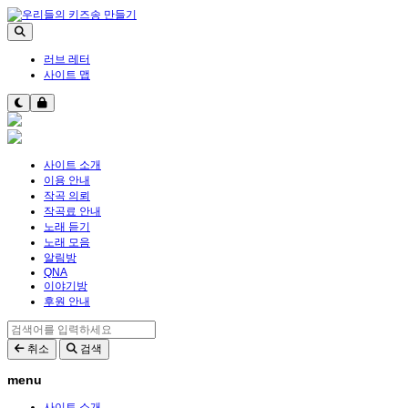
러브 레터
사이트 맵
사이트 소개
이용 안내
작곡 의뢰
작곡료 안내
노래 듣기
노래 모음
알림방
QNA
이야기방
후원 안내
취소
검색
menu
사이트 소개