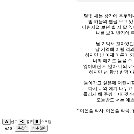
달빛 새는 창가에 우두커
밤 하늘의 별을 보고 
어린시절 보던 별 저 달 옆
나를 보며 반기어 
날 기억해 꼬마였던
날 기억해 어릴 적의
하지만 난 이제 어른이 돼
너의 얘기도 들을 수
잃어버린 게 많아 너의 얘
하지만 넌 항상 반짝
돌아가고 싶은데 어린시절
다시 너와 얘기 나누고
들리게 해 주겠니 내 귓가
오늘밤도 너는 예
* 이은솔 작사, 이은솔 작곡, 
신고
공유
스크랩
추천
0
비추천
0
0