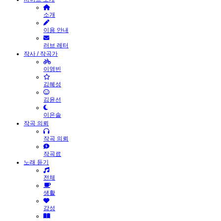
소개
이용 안내
러브 레터
작사 / 작곡가
이영빈
김혜성
김윤선
이은솔
작곡 의뢰
작곡 의뢰
작곡료
노래 듣기
전체
생활
감성