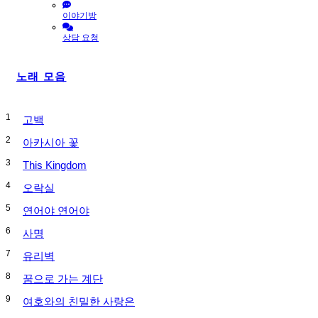
이야기방
상담 요청
노래 모음
1
고백
2
아카시아 꽃
3
This Kingdom
4
오락실
5
연어야 연어야
6
사명
7
유리벽
8
꿈으로 가는 계단
9
여호와의 친밀한 사랑은