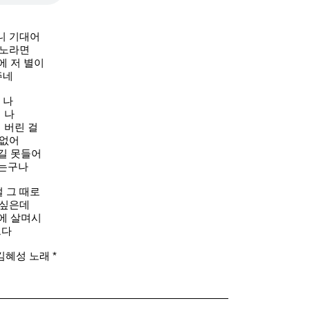
니 기대어
있노라면
에 저 별이
주네
 나
 나
 버린 걸
 없어
길 못들어
이는구나
 그 때로
 싶은데
에 살며시
쁘다
김혜성 노래 *