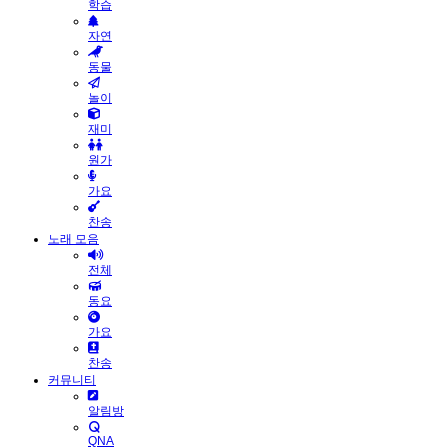
학습
자연
동물
놀이
재미
원가
가요
찬송
노래 모음
전체
동요
가요
찬송
커뮤니티
알림방
QNA