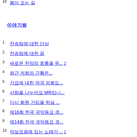
10
봄이 오는 길
이야기방
1
찬송팀에 대한 단상
2
찬송팀에 대한 꿈
3
새로운 찬양의 흐름을 위...
2
4
최근 저희의 근황은...
5
가요에 대한 작곡 의뢰도...
6
사랑을 나누어요 MR입니...
7
다시 회원 가입을 하실 ...
8
제16회 한국 국악동요 경...
9
제14회 전국 국악동요 경...
10
악보모음에 있는 노래가 ...
1