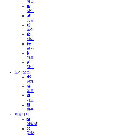
학습
자연
동물
놀이
재미
원가
가요
찬송
노래 모음
전체
동요
가요
찬송
커뮤니티
알림방
QNA