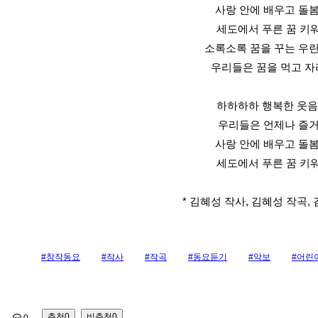
사랑 안에 배우고 돌봄
세도에서 푸른 꿈 키
소록소록 꿈을 꾸는 우
우리들은 꿈을 먹고 
하하하하 행복한 웃음
우리들은 언제나 즐
사랑 안에 배우고 돌봄
세도에서 푸른 꿈 키
* 김혜성 작사, 김혜성 작곡, 
#창작동요
#작사
#작곡
#동요듣기
#악보
#어린
추천
0
비추천
0