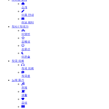
소개
이용 안내
러브 레터
작사 / 작곡가
이영빈
김혜성
김윤선
이은솔
작곡 의뢰
작곡 의뢰
작곡료
노래 듣기
전체
생활
감성