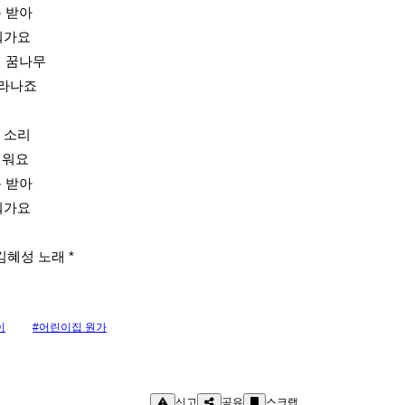
 받아
워가요
린 꿈나무
자라나죠
 소리
거워요
 받아
워가요
김혜성 노래 *
이
#어린이집 원가
신고
공유
스크랩