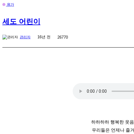
원가
세도 어린이
16년 전
관리자
26770
하하하하 행복한 웃음
우리들은 언제나 즐