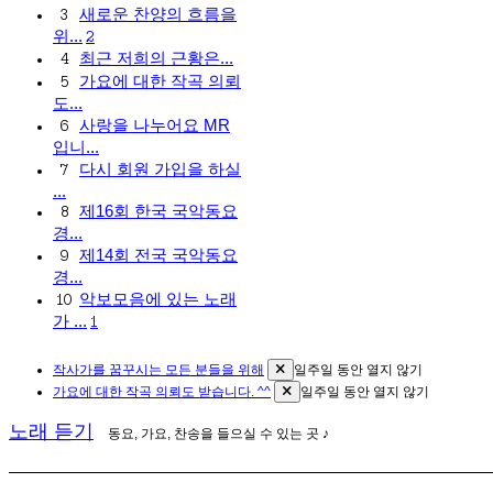
새로운 찬양의 흐름을
3
위...
2
최근 저희의 근황은...
4
가요에 대한 작곡 의뢰
5
도...
사랑을 나누어요 MR
6
입니...
다시 회원 가입을 하실
7
...
제16회 한국 국악동요
8
경...
제14회 전국 국악동요
9
경...
악보모음에 있는 노래
10
가 ...
1
작사가를 꿈꾸시는 모든 분들을 위해
일주일 동안 열지 않기
가요에 대한 작곡 의뢰도 받습니다. ^^
일주일 동안 열지 않기
노래 듣기
동요, 가요, 찬송을 들으실 수 있는 곳 ♪