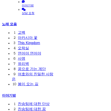
이야기방
상담 요청
노래 모음
고백
1
아카시아 꽃
2
This Kingdom
3
오락실
4
연어야 연어야
5
사명
6
유리벽
7
꿈으로 가는 계단
8
여호와의 친밀한 사랑
9
은
봄이 오는 길
10
이야기방
찬송팀에 대한 단상
1
찬송팀에 대한 꿈
2