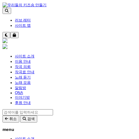
러브 레터
사이트 맵
사이트 소개
이용 안내
작곡 의뢰
작곡료 안내
노래 듣기
노래 모음
알림방
QNA
이야기방
후원 안내
취소
검색
menu
사이트 소개