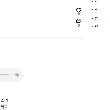
0
0
 소리
거워요