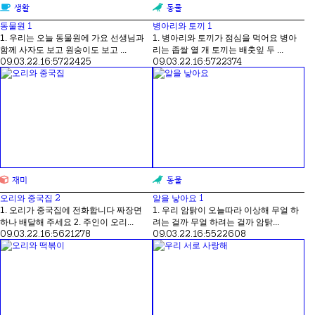
생활
동물
1
1
동물원
병아리와 토끼
1. 우리는 오늘 동물원에 가요 선생님과
1. 병아리와 토끼가 점심을 먹어요 병아
함께 사자도 보고 원숭이도 보고 ...
리는 좁쌀 열 개 토끼는 배춧잎 두 ...
09.03.22.
16:57
22425
09.03.22.
16:57
22374
재미
동물
2
1
오리와 중국집
알을 낳아요
1. 오리가 중국집에 전화합니다 짜장면
1. 우리 암탉이 오늘따라 이상해 무얼 하
하나 배달해 주세요 2. 주인이 오리...
려는 걸까 무얼 하려는 걸까 암탉...
09.03.22.
16:56
21278
09.03.22.
16:55
22608