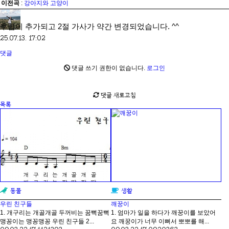
이전곡
:
강아지와 고양이
관리자
후렴이 추가되고 2절 가사가 약간 변경되었습니다. ^^
25.07.13. 17:02
댓글
댓글 쓰기 권한이 없습니다.
로그인
댓글 새로고침
목록
동물
생활
우린 친구들
깨꿍이
1. 개구리는 개골개골 두꺼비는 꿈뻑꿈뻑
1. 엄마가 일을 하다가 깨꿍이를 보았어
맹꽁이는 맹꽁맹꽁 우린 친구들 2...
요 깨꿍이가 너무 이뻐서 뽀뽀를 해...