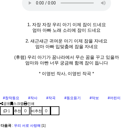
1. 자장 자장 우리 아기 이제 잠이 드네요
엄마 아빠 노래 소리에 잠이 드네요
2. 새근새근 귀여운 아기 이제 잠을 자네요
엄마 아빠 입맞춤에 잠을 자네요
(후렴) 우리 아기가 꿈나라에서 무슨 꿈을 꾸고 있을까
엄마와 아빤 너무 궁금해 함께 잠이 듭니다
* 이영빈 작사, 이영빈 작곡 *
#창작동요
#작사
#작곡
#동요듣기
#악보
#어린이
공유
스크랩
인쇄
1
0
0
추천
비추천
다음곡
:
우리 서로 사랑해
[1]