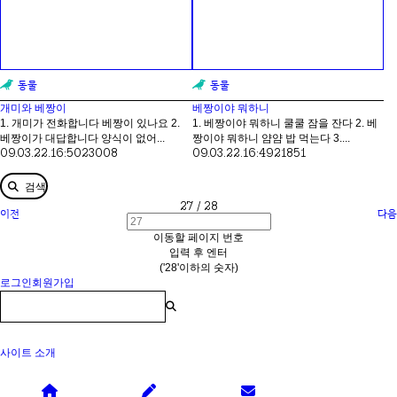
동물
동물
개미와 베짱이
베짱이야 뭐하니
1. 개미가 전화합니다 베짱이 있나요 2.
1. 베짱이야 뭐하니 쿨쿨 잠을 잔다 2. 베
베짱이가 대답합니다 양식이 없어...
짱이야 뭐하니 얌얌 밥 먹는다 3....
09.03.22.
16:50
23008
09.03.22.
16:49
21851
검색
27 / 28
이전
다음
이동할 페이지 번호
입력 후 엔터
('28'이하의 숫자)
로그인
회원가입
사이트 소개