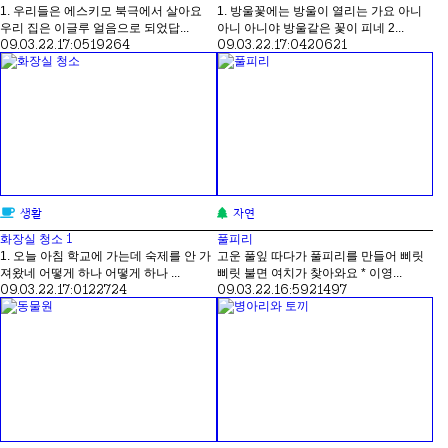
1. 우리들은 에스키모 북극에서 살아요
1. 방울꽃에는 방울이 열리는 가요 아니
우리 집은 이글루 얼음으로 되었답...
아니 아니야 방울같은 꽃이 피네 2...
09.03.22.
17:05
19264
09.03.22.
17:04
20621
생활
자연
1
화장실 청소
풀피리
1. 오늘 아침 학교에 가는데 숙제를 안 가
고운 풀잎 따다가 풀피리를 만들어 삐릿
져왔네 어떻게 하나 어떻게 하나 ...
삐릿 불면 여치가 찾아와요 * 이영...
09.03.22.
17:01
22724
09.03.22.
16:59
21497