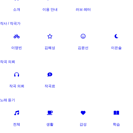
소개
이용 안내
러브 레터
작사 / 작곡가
이영빈
김혜성
김윤선
이은솔
작곡 의뢰
작곡 의뢰
작곡료
노래 듣기
전체
생활
감성
학습