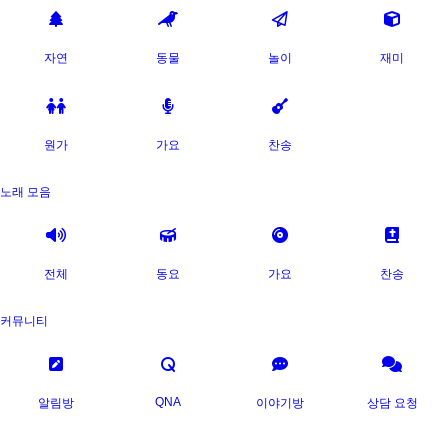
자연
동물
놀이
재미
원가
가요
찬송
노래 모음
전체
동요
가요
찬송
커뮤니티
QNA
알림방
이야기방
상담 요청