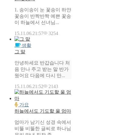
1. 송이송이 눈 꽃송이 하얀
꽃송이 반짝반짝 예쁜 꽃송
이 하늘에서 선녀님...
15.11.06.
21:57
3254
생활
그 말
안녕하세요 반갑습니다 처
음 만나 주고 받는 말 반가
웠어요 다음에 다시 만...
15.11.06.
21:52
2143
가요
하늘에서도 기도할 울 엄마
엄마가 남기신 성경 속에서
비뚤 비뚤한 글씨로 하나님
우리 막내 직장 좀 ...