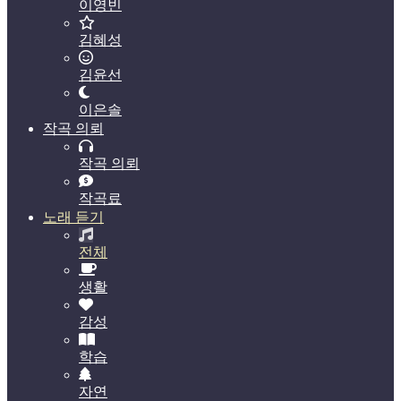
이영빈
김혜성
김윤선
이은솔
작곡 의뢰
작곡 의뢰
작곡료
노래 듣기
전체
생활
감성
학습
자연