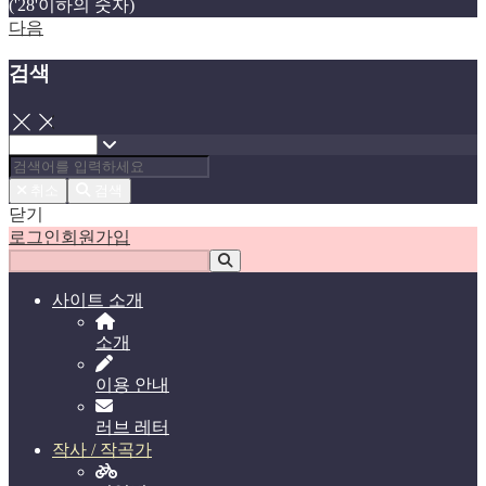
('28'이하의 숫자)
다음
검색
닫기
취소
검색
닫기
로그인
회원가입
사이트 소개
소개
이용 안내
러브 레터
작사 / 작곡가