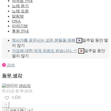
작곡료 안내
노래 듣기
노래 모음
알림방
QNA
이야기방
후원 안내
작사가를 꿈꾸시는 모든 분들을 위해
일주일 동안 열
지 않기
가요에 대한 작곡 의뢰도 받습니다. ^^
일주일 동안
열지 않기
감성
동무 생각
관리자
11년 전
2610
0
0
가
-
글꼴
1.05
+