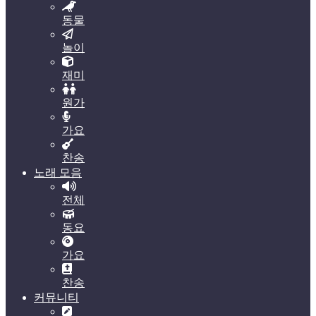
동물
놀이
재미
원가
가요
찬송
노래 모음
전체
동요
가요
찬송
커뮤니티