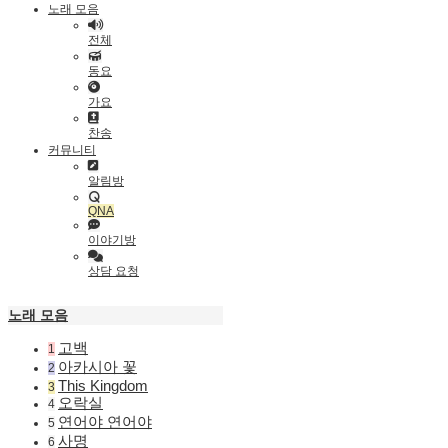
노래 모음
전체
동요
가요
찬송
커뮤니티
알림방
QNA
이야기방
상담 요청
노래 모음
고백
1
아카시아 꽃
2
This Kingdom
3
오락실
4
연어야 연어야
5
사명
6