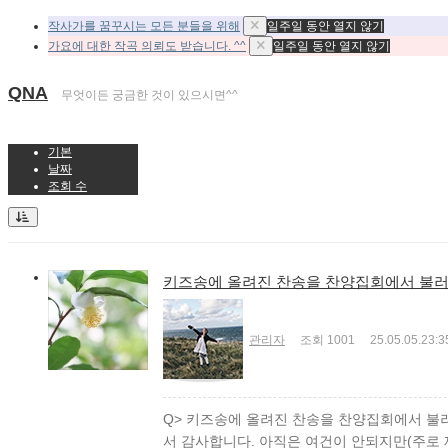
작사가를 꿈꾸시는 모든 분들을 위해
일주일 동안 열지 않기
가요에 대한 작곡 의뢰도 받습니다. ^^
일주일 동안 열지 않기
QNA
무엇이든 궁금한 것이 있으시면^^
기본
날짜
조회 수
키즈송에 올려진 찬송을 찬양집회에서 불러
관리자
조회
1001
25.05.05.
23:3
Q> 키즈송에 올려진 찬송을 찬양집회에서 불러
서 감사합니다. 아직은 여건이 안되지만(주로 재