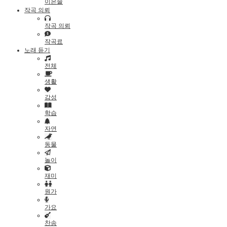
이은솔
작곡 의뢰
작곡 의뢰
작곡료
노래 듣기
전체
생활
감성
학습
자연
동물
놀이
재미
원가
가요
찬송