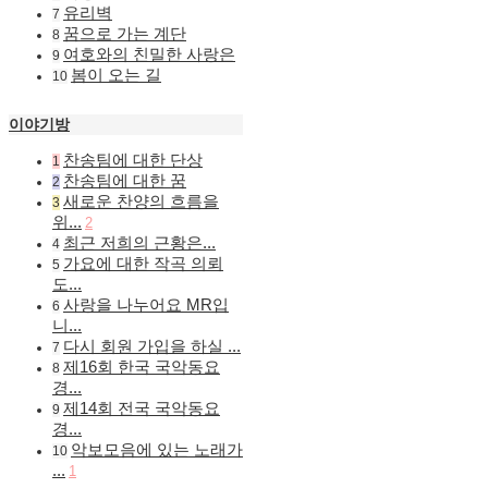
유리벽
7
꿈으로 가는 계단
8
여호와의 친밀한 사랑은
9
봄이 오는 길
10
이야기방
찬송팀에 대한 단상
1
찬송팀에 대한 꿈
2
새로운 찬양의 흐름을
3
위...
2
최근 저희의 근황은...
4
가요에 대한 작곡 의뢰
5
도...
사랑을 나누어요 MR입
6
니...
다시 회원 가입을 하실 ...
7
제16회 한국 국악동요
8
경...
제14회 전국 국악동요
9
경...
악보모음에 있는 노래가
10
...
1