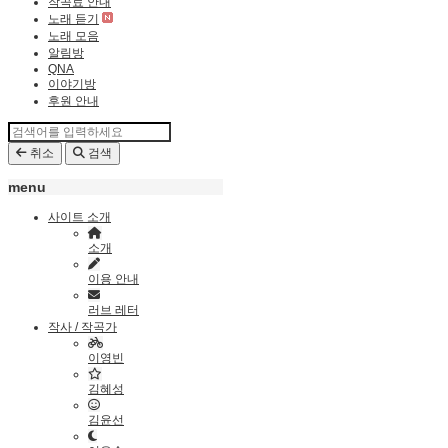
작곡료 안내
노래 듣기
노래 모음
알림방
QNA
이야기방
후원 안내
취소
검색
menu
사이트 소개
소개
이용 안내
러브 레터
작사 / 작곡가
이영빈
김혜성
김윤선