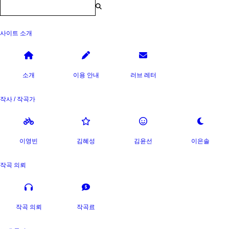
사이트 소개
소개
이용 안내
러브 레터
작사 / 작곡가
이영빈
김혜성
김윤선
이은솔
작곡 의뢰
작곡 의뢰
작곡료