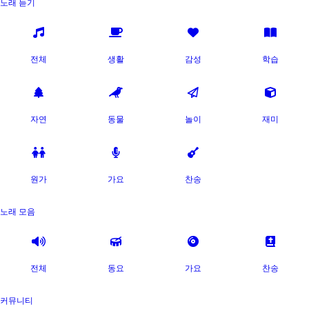
노래 듣기
전체
생활
감성
학습
자연
동물
놀이
재미
원가
가요
찬송
노래 모음
전체
동요
가요
찬송
커뮤니티