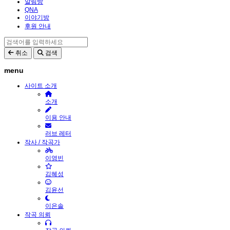
알림방
QNA
이야기방
후원 안내
취소
검색
menu
사이트 소개
소개
이용 안내
러브 레터
작사 / 작곡가
이영빈
김혜성
김윤선
이은솔
작곡 의뢰