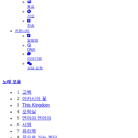
동요
가요
찬송
커뮤니티
알림방
QNA
이야기방
상담 요청
노래 모음
고백
1
아카시아 꽃
2
This Kingdom
3
오락실
4
연어야 연어야
5
사명
6
유리벽
7
꿈으로 가는 계단
8