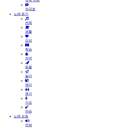
작곡 의뢰
작곡료
노래 듣기
전체
생활
감성
학습
자연
동물
놀이
재미
원가
가요
찬송
노래 모음
전체