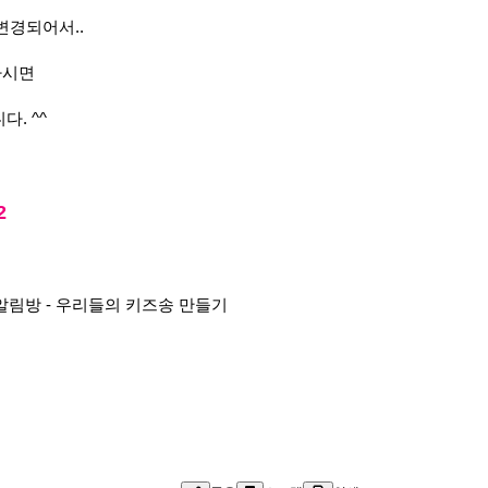
변경되어서..
하시면
. ^^
2