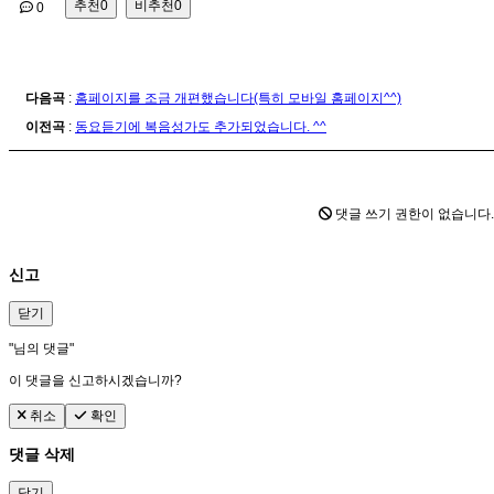
추천
0
비추천
0
0
다음곡
:
홈페이지를 조금 개편했습니다(특히 모바일 홈페이지^^)
이전곡
:
동요듣기에 복음성가도 추가되었습니다. ^^
댓글 쓰기 권한이 없습니다
신고
닫기
"
님의 댓글"
이 댓글을 신고하시겠습니까?
취소
확인
댓글 삭제
닫기