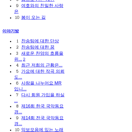
여호와의 친밀한 사랑
9
은
봄이 오는 길
10
이야기방
찬송팀에 대한 단상
1
찬송팀에 대한 꿈
2
새로운 찬양의 흐름을
3
위...
2
최근 저희의 근황은...
4
가요에 대한 작곡 의뢰
5
도...
사랑을 나누어요 MR
6
입니...
다시 회원 가입을 하실
7
...
제16회 한국 국악동요
8
경...
제14회 전국 국악동요
9
경...
악보모음에 있는 노래
10