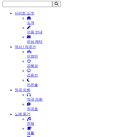
사이트 소개
소개
이용 안내
러브 레터
작사 / 작곡가
이영빈
김혜성
김윤선
이은솔
작곡 의뢰
작곡 의뢰
작곡료
노래 듣기
전체
생활