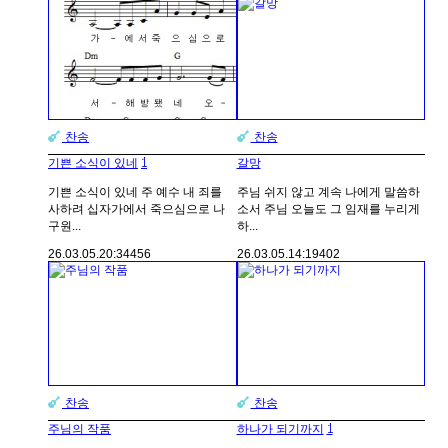
찬송
찬송
1
기쁜 소식이 있네
갈망
기쁜 소식이 있네 주 예수 내 죄를
주님 쉬지 않고 계속 나에게 말씀하
사하려 십자가에서 죽으심으로 나
소서 주님 오늘도 그 임재를 누리게
구원...
하...
26.03.05.
20:34
456
26.03.05.
14:19
402
찬송
찬송
1
주님의 작품
하나가 되기까지