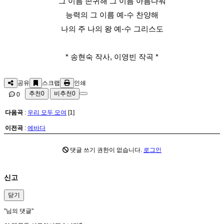
그 이름 존귀해 그 이름 아름다워
능력의 그 이름 예-수 찬양해
나의 주 나의 왕 예-수 그리스도
* 송현숙 작사, 이영빈 작곡 *
공유
스크랩
인쇄
추천
0
비추천
0
0
다음곡
:
우리 모두 모여
[1]
이전곡
:
에바다
댓글 쓰기 권한이 없습니다.
로그인
신고
닫기
"
님의 댓글"