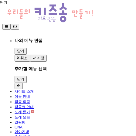
닫기
나의 메뉴 편집
닫기
취소
저장
추가할 메뉴 선택
닫기
사이트 소개
이용 안내
작곡 의뢰
작곡료 안내
노래 듣기
노래 모음
알림방
QNA
이야기방