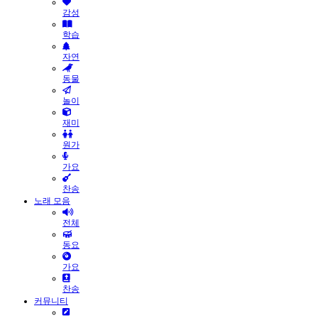
감성
학습
자연
동물
놀이
재미
원가
가요
찬송
노래 모음
전체
동요
가요
찬송
커뮤니티