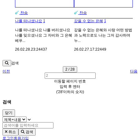
찬송
찬송
1
1
나를 떠나셨나요
갚을 수 없는 은혜
나를 떠나셨나요 나를 버리셨나요
갚을 수 없는 은혜와 사랑 어떤 방법
나를 잊으셨나요 그 자비와 그 은혜
과 노력으로도 나는 그저 감사하며
베푸...
누...
26.02.28.
23:24
437
26.02.27.
17:22
449
검색
2 / 28
이전
다음
이동할 페이지 번호
입력 후 엔터
('28'이하의 숫자)
검색
닫기
취소
검색
로그인
회원가입