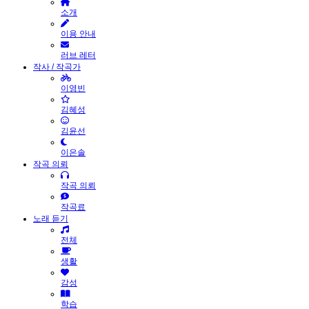
소개
이용 안내
러브 레터
작사 / 작곡가
이영빈
김혜성
김윤선
이은솔
작곡 의뢰
작곡 의뢰
작곡료
노래 듣기
전체
생활
감성
학습