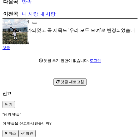
다음곡
:
만족
이전곡
:
내 사랑 내 사랑
글쓴이
관리자
브릿지가 추가되었고 곡 제목도 '우리 모두 모여'로 변경되었습니
다. ^^
25.07.06. 21:04
댓글
댓글 쓰기 권한이 없습니다.
로그인
댓글 새로고침
신고
닫기
"
님의 댓글"
이 댓글을 신고하시겠습니까?
취소
확인