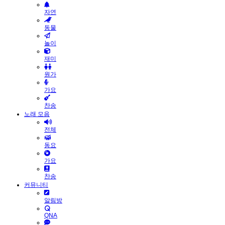
자연
동물
놀이
재미
원가
가요
찬송
노래 모음
전체
동요
가요
찬송
커뮤니티
알림방
QNA