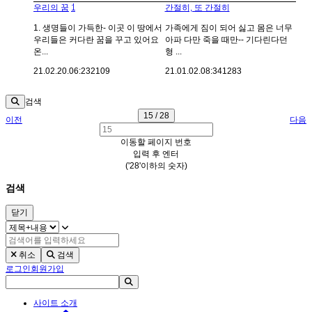
1
우리의 꿈
간절히, 또 간절히
1. 생명들이 가득한- 이곳 이 땅에서
가족에게 짐이 되어 싫고 몸은 너무
우리들은 커다란 꿈을 꾸고 있어요
아파 다만 죽을 때만-- 기다린다던
온...
형 ...
21.02.20.
06:23
2109
21.01.02.
08:34
1283
검색
15 / 28
이전
다음
이동할 페이지 번호
입력 후 엔터
('28'이하의 숫자)
검색
닫기
취소
검색
로그인
회원가입
사이트 소개