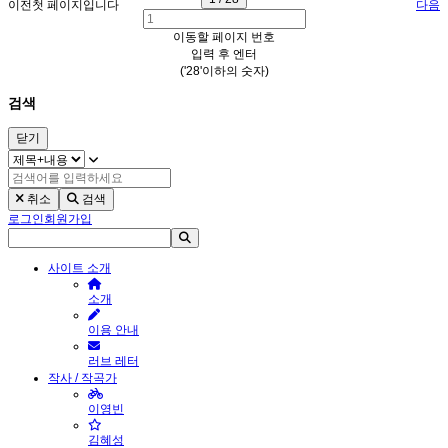
이전
첫 페이지입니다
다음
이동할 페이지 번호
입력 후 엔터
('28'이하의 숫자)
검색
닫기
취소
검색
로그인
회원가입
사이트 소개
소개
이용 안내
러브 레터
작사 / 작곡가
이영빈
김혜성