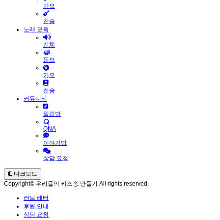
가요
찬송
노래 모음
전체
동요
가요
찬송
커뮤니티
알림방
QNA
이야기방
상담 요청
다크모드
Copyright© 우리들의 키즈송 만들기 All rights reserved.
러브 레터
후원 안내
상담 요청