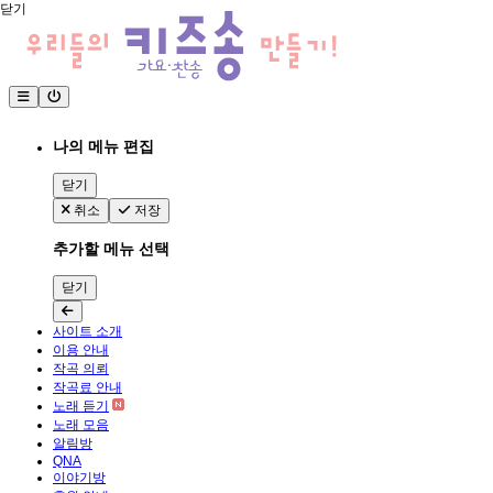
닫기
나의 메뉴 편집
닫기
취소
저장
추가할 메뉴 선택
닫기
사이트 소개
이용 안내
작곡 의뢰
작곡료 안내
노래 듣기
노래 모음
알림방
QNA
이야기방