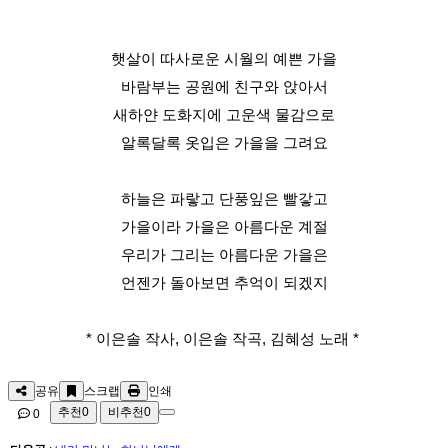
햇살이 따사로운 시월의 예쁜 가을
바람부는 공원에 친구와 앉아서
새하얀 도화지에 고운색 물감으로
알록달록 옷입은 가을을 그려요
하늘은 파랗고 단풍잎은 빨갛고
가을이라 가을은 아름다운 계절
우리가 그리는 아름다운 가을은
언젠가 돌아보면 추억이 되겠지
* 이은솔 작사, 이은솔 작곡, 김혜성 노래 *
공유
스크랩
인쇄
추천
0
비추천
0
0