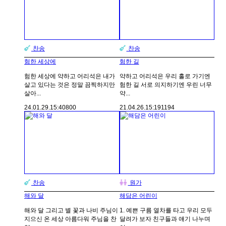
찬송
찬송
험한 세상에
험한 길
험한 세상에 약하고 어리석은 내가
약하고 어리석은 우리 홀로 가기엔
살고 있다는 것은 정말 끔찍하지만
험한 길 서로 의지하기엔 우린 너무
살아...
약...
24.01.29.
15:40
800
21.04.26.
15:19
1194
찬송
원가
해와 달
해담은 어린이
해와 달 그리고 별 꽃과 나비 주님이
1. 예쁜 구름 열차를 타고 우리 모두
지으신 온 세상 아름다워 주님을 찬
달려가 보자 친구들과 얘기 나누며