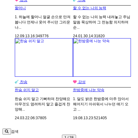
할머니
할 수 없는 나의 능력
1. 하늘에 할머니 얼굴 손으로 만져
할 수 없는 나의 능력 내려놓고 주님
봅니다 언제나 웃어 주시던 그리운
말씀 묵상하며 그 전능함 의지하며
나...
순...
12.09.13.
16:34
9776
24.01.30.
14:31
820
찬송
감성
한숨 쉬지 말고
한밤중에 나눈 약속
한숨 쉬지 말고 기뻐하며 찬양해요
1. 달도 밝은 한밤중에 마주 앉아서
아무것도 염려하지 말고 즐겁게 찬
헤어지기 아쉬워서 나누던 얘기 오
양해...
고 ...
24.03.22.
06:37
805
19.08.13.
23:52
1405
검색
1 / 28