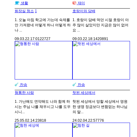
생활
재미
1
화장실 청소
호랑이와 담배
1. 오늘 아침 학교에 가는데 숙제를
1. 호랑이 담배 먹던 시절 호랑이 아
안 가져왔네 어떻게 하나 어떻게 하
주 많이 살았지만 지금은 많이 없어
나 ...
요 ...
09.03.22.
17:01
22727
09.03.22.
18:14
20891
찬송
찬송
형통한 사람
헛된 세상에서
1. 가난해도 연약해도 나와 함께 하
헛된 세상에서 망할 세상에서 영원
시는 주님 나를 채우시고 나를 도우
한 생명 정금보다 변함없는 하나님
시니...
의 말...
25.05.02.
14:23
818
24.02.04.
22:57
776