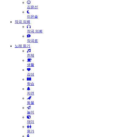
김윤선
이은솔
작곡 의뢰
작곡 의뢰
작곡료
노래 듣기
전체
생활
감성
학습
자연
동물
놀이
재미
원가