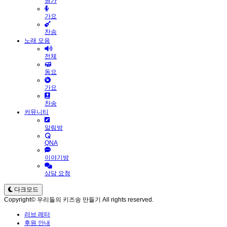
원가
가요
찬송
노래 모음
전체
동요
가요
찬송
커뮤니티
알림방
QNA
이야기방
상담 요청
다크모드
Copyright© 우리들의 키즈송 만들기 All rights reserved.
러브 레터
후원 안내