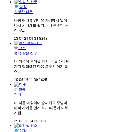
생활
희망찬 하루
아침 해가 밝았네요 자리에서 일어
나서 기지개를 활짝 펴니 분주한 아
침 우...
13.07.29.
09:34
8298
감성
휴식 같은 친구
내 마음이 무거울 때 난 너를 만나러
가지 답답했던 마음 모두 너에게 털
어...
19.05.16.
11:39
1625
찬송
회개
내 죄를 미워하며 슬퍼해요 주님과
나의 사이를 멀게 하기 때문이죠 회
개합...
25.06.16.
14:20
1028
생활