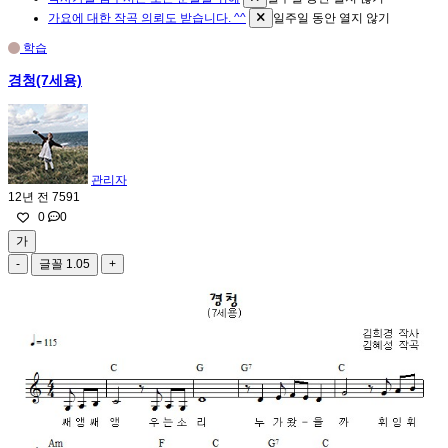
가요에 대한 작곡 의뢰도 받습니다. ^^
일주일 동안 열지 않기
학습
경청(7세용)
관리자
12년 전
7591
0
0
가
-
글꼴
1.05
+