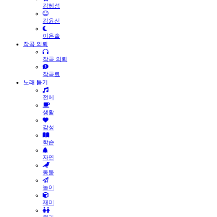
김혜성
김윤선
이은솔
작곡 의뢰
작곡 의뢰
작곡료
노래 듣기
전체
생활
감성
학습
자연
동물
놀이
재미