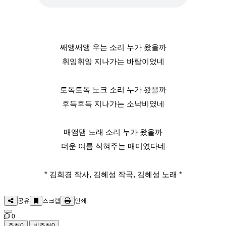
쌔앵쌔앵 우는 소리 누가 왔을까
휘잉휘잉 지나가는 바람이었네
토독토독 노크 소리 누가 왔을까
후득후득 지나가는 소낙비였네
매앰맴 노래 소리 누가 왔을까
더운 여름 식혀주는 매미였다네
* 김희경 작사, 김혜성 작곡, 김혜성 노래 *
공유
스크랩
인쇄
0
추천
0
비추천
0