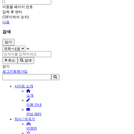
이동할 페이지 번호
입력 후 엔터
('28'이하의 숫자)
다음
검색
닫기
취소
검색
닫기
로그인
회원가입
사이트 소개
소개
이용 안내
러브 레터
작사 / 작곡가
이영빈