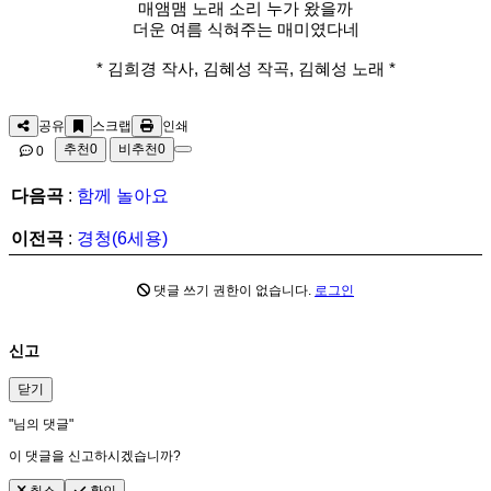
매앰맴 노래 소리 누가 왔을까
더운 여름 식혀주는 매미였다네
* 김희경 작사, 김혜성 작곡, 김혜성 노래 *
공유
스크랩
인쇄
추천
0
비추천
0
0
다음곡
:
함께 놀아요
이전곡
:
경청(6세용)
댓글 쓰기 권한이 없습니다.
로그인
신고
닫기
"
님의 댓글"
이 댓글을 신고하시겠습니까?