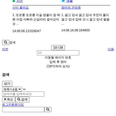
자연
생활
산이 좋아요
엄마의 건망증
1. 또로롱 또로롱 이슬 방울이 참 예
1. 끓고 있네 끓고 있네 주전자 물이
쁜 아침 아빠와 산길따라 걸어갔어
끓고 있네 집에 오니 끓고 있네 펄펄
...
요 ...
14.06.16.
08:16
4600
14.06.06.
13:02
6047
검색
10 / 28
이전
다음
이동할 페이지 번호
입력 후 엔터
('28'이하의 숫자)
검색
닫기
취소
검색
로그인
회원가입