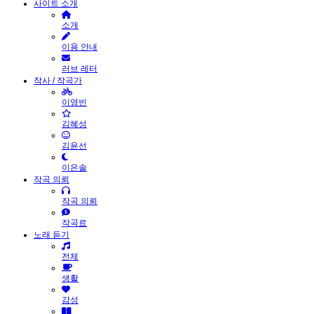
사이트 소개
소개
이용 안내
러브 레터
작사 / 작곡가
이영빈
김혜성
김윤선
이은솔
작곡 의뢰
작곡 의뢰
작곡료
노래 듣기
전체
생활
감성