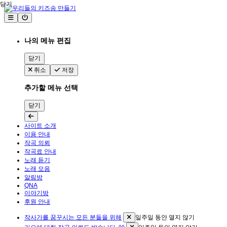
닫기
나의 메뉴 편집
닫기
취소
저장
추가할 메뉴 선택
닫기
사이트 소개
이용 안내
작곡 의뢰
작곡료 안내
노래 듣기
노래 모음
알림방
QNA
이야기방
후원 안내
작사가를 꿈꾸시는 모든 분들을 위해
일주일 동안 열지 않기