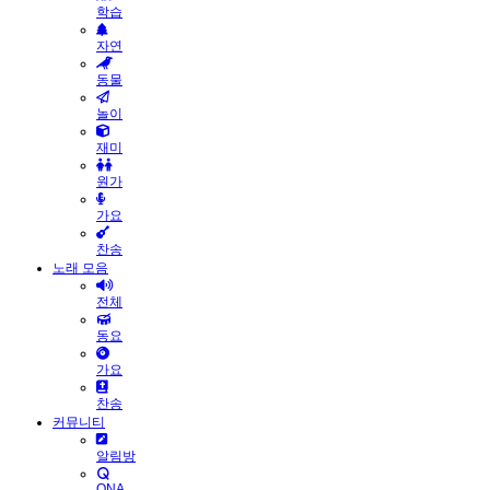
학습
자연
동물
놀이
재미
원가
가요
찬송
노래 모음
전체
동요
가요
찬송
커뮤니티
알림방
QNA