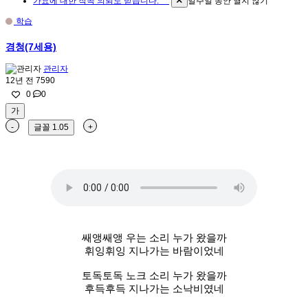
가요에 대한 작곡 의뢰도 받습니다. ^^
일주일 동안 열지 않기
학습
경청(7세용)
관리자
12년 전
7590
0
0
가
-
글꼴
1.05
+
쌔앵쌔앵 우는 소리 누가 왔을까
휘잉휘잉 지나가는 바람이었네
토독토독 노크 소리 누가 왔을까
후득후득 지나가는 소낙비였네