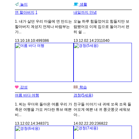
놀이
생활
1
연 할아버지
내일까지 안녕
1. 내가 살던 우리 마을에 연 만드는
오늘 하루 힘들었어요 힘들지만 보
할아버지 계셨지 언제나 바람부는
람됐어요 이제 집으로 돌아가서 편
가...
히 쉴 ...
13.10.18.
10:49
9386
13.12.02.
14:23
11040
감성
학습
여름 바다 여행
경청(5세용)
1. 찌는 무더위 돌아온 여름 우리 가
친구들 이야기 내 귀에 쏘옥 쏘옥 들
족은 여행을 가요 커다란 튜브 예쁜
어오게 예쁜 내 귀 쫑긋쫑긋 세워보
비...
아...
13.12.02.
14:34
8371
14.02.22.
20:23
6822