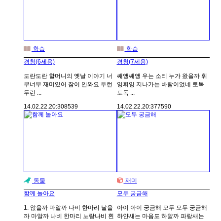
학습
학습
경청(6세용)
경청(7세용)
도란도란 할머니의 옛날 이야기 너
쌔앵쌔앵 우는 소리 누가 왔을까 휘
무너무 재미있어 잠이 안와요 두런
잉휘잉 지나가는 바람이었네 토독
두런 ...
토독 ...
14.02.22.
20:30
8539
14.02.22.
20:37
7590
동물
재미
함께 놀아요
모두 궁금해
1. 앉을까 마알까 나비 한마리 날을
아이 아이 궁금해 모두 모두 궁금해
까 마알까 나비 한마리 노랑나비 흰
하얀새는 마음도 하얄까 파랑새는