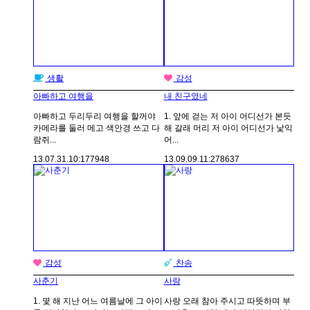
생활
감성
아빠하고 여행을
내 친구였네
아빠하고 두리두리 여행을 할꺼야
1. 앞에 걷는 저 아이 어디선가 본듯
카메라를 둘러 메고 색안경 쓰고 다
해 갈래 머리 저 아이 어디선가 낯익
람쥐...
어...
13.07.31.
10:17
7948
13.09.09.
11:27
8637
감성
찬송
사춘기
사랑
1. 몇 해 지난 어느 여름날에 그 아이
사랑 오래 참아 주시고 따뜻하며 부