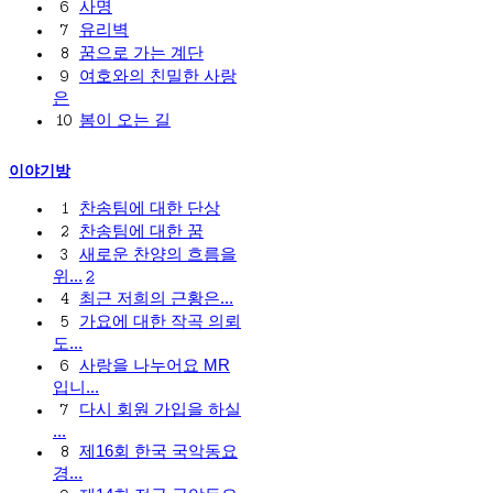
사명
6
유리벽
7
꿈으로 가는 계단
8
여호와의 친밀한 사랑
9
은
봄이 오는 길
10
이야기방
찬송팀에 대한 단상
1
찬송팀에 대한 꿈
2
새로운 찬양의 흐름을
3
위...
2
최근 저희의 근황은...
4
가요에 대한 작곡 의뢰
5
도...
사랑을 나누어요 MR
6
입니...
다시 회원 가입을 하실
7
...
제16회 한국 국악동요
8
경...