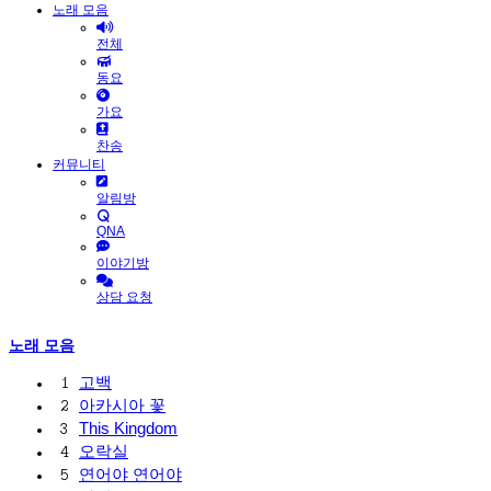
노래 모음
전체
동요
가요
찬송
커뮤니티
알림방
QNA
이야기방
상담 요청
노래 모음
고백
1
아카시아 꽃
2
This Kingdom
3
오락실
4
연어야 연어야
5