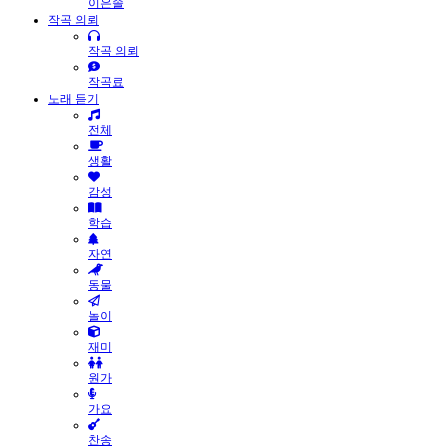
이은솔
작곡 의뢰
작곡 의뢰
작곡료
노래 듣기
전체
생활
감성
학습
자연
동물
놀이
재미
원가
가요
찬송