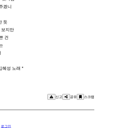
 주겠니
한 듯
 보지만
쁜 건
는
뻐
김혜성 노래 *
신고
공유
스크랩
.
로그인