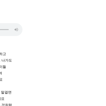
 하고
고 나가도
아이들
려
요
 말걸면
에요
쁜 것처럼