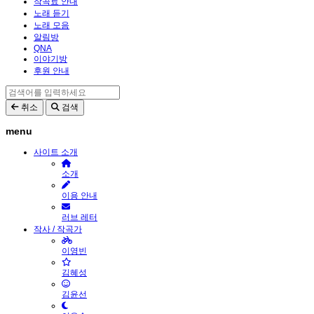
작곡료 안내
노래 듣기
노래 모음
알림방
QNA
이야기방
후원 안내
취소
검색
menu
사이트 소개
소개
이용 안내
러브 레터
작사 / 작곡가
이영빈
김혜성
김윤선