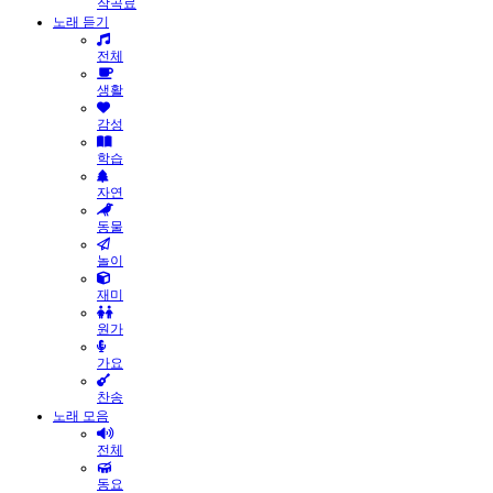
작곡료
노래 듣기
전체
생활
감성
학습
자연
동물
놀이
재미
원가
가요
찬송
노래 모음
전체
동요