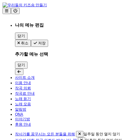
나의 메뉴 편집
닫기
취소
저장
추가할 메뉴 선택
닫기
사이트 소개
이용 안내
작곡 의뢰
작곡료 안내
노래 듣기
노래 모음
알림방
QNA
이야기방
후원 안내
작사가를 꿈꾸시는 모든 분들을 위해
일주일 동안 열지 않기