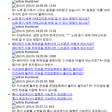
관리자
19.05.06.
1144
Q> 노래 듣기에서 나오는 음원을 내려받고 싶습니다. A> 음원은 '크롬' 브라
우저의 경우 미디어 플레이어의...
노래 듣기 세부 카테고리로 바로 갈 수 있는 방법이 있나요?
노래 듣기 세부 카테고리로 바로 갈 수 있는 방법이 있나요?
관리자
19.05.20.
1118
A> 안녕하세요. 급한 성격의 한국인이라.. ^^; 노래 듣기 세부 카테고리로
바로 갈 수 있는 방법이 있었으...
배타적인 이용 허락권을 원한다면 그 비용은 어떻게 되는지요?
배타적인 이용 허락권을 원한다면 그 비용은 어떻게 되는지요?
관리자
19.05.06.
1069
Q> 배타적인 이용 허락권을 원한다면 그 비용은 어떻게 되는지요? A> 만일
원가의 경우 유치원이나 어린이 ...
키즈송에 올려진 찬송을 찬양집회에서 불러도 될까요?
키즈송에 올려진 찬송을 찬양집회에서 불러도 될까요?
관리자
25.05.05.
996
Q> 키즈송에 올려진 찬송을 찬양집회에서 불러도 될까요? A> 키즈송에 올
려진 찬송을 사랑해 주셔서 감사합...
혹시 세금계산서 발행은 가능한지 궁금합니다.
혹시 세금계산서 발행은 가능한지 궁금합니다.
관리자
20.07.13.
824
Q> 원가 의뢰를 드렸을 때 혹시 세금계산서 발행은 가능한지 궁금합니다.