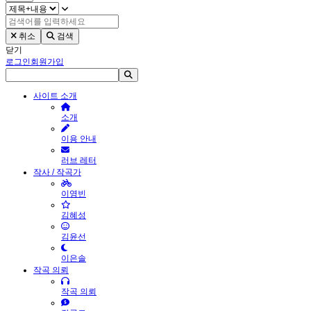
취소
검색
닫기
로그인
회원가입
사이트 소개
소개
이용 안내
러브 레터
작사 / 작곡가
이영빈
김혜성
김윤선
이은솔
작곡 의뢰
작곡 의뢰