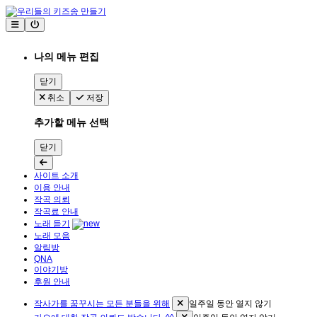
나의 메뉴 편집
닫기
취소
저장
추가할 메뉴 선택
닫기
사이트 소개
이용 안내
작곡 의뢰
작곡료 안내
노래 듣기
노래 모음
알림방
QNA
이야기방
후원 안내
작사가를 꿈꾸시는 모든 분들을 위해
일주일 동안 열지 않기