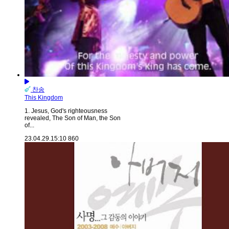
찬송
This Kingdom
1. Jesus, God's righteousness
revealed, The Son of Man, the Son
of...
23.04.29.
15:10
860