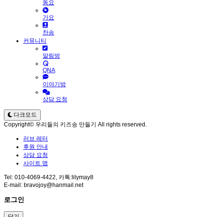
동요
가요
찬송
커뮤니티
알림방
QNA
이야기방
상담 요청
다크모드
Copyright© 우리들의 키즈송 만들기 All rights reserved.
러브 레터
후원 안내
상담 요청
사이트 맵
Tel: 010-4069-4422, 카톡:lilymay8
E-mail: bravojoy@hanmail.net
로그인
닫기