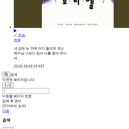
찬송
전부
내 감은 눈 안에 이미 들어와 계신
예수님 나보다 앞서 나를 찾아 주시
네 ...
23.03.19.
02:23
437
검색
이전
첫 페이지입니다
1 / 2
이동할 페이지 번호
입력 후 엔터
('2'이하의 숫자)
다음
검색