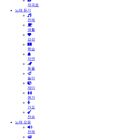
작곡료
노래 듣기
전체
생활
감성
학습
자연
동물
놀이
재미
원가
가요
찬송
노래 모음
전체