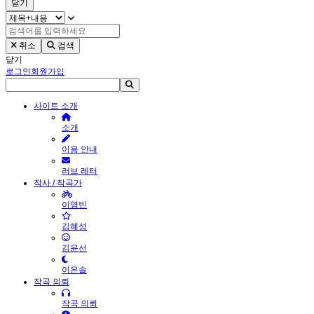
닫기
취소
검색
닫기
로그인
회원가입
사이트 소개
소개
이용 안내
러브 레터
작사 / 작곡가
이영빈
김혜성
김윤선
이은솔
작곡 의뢰
작곡 의뢰