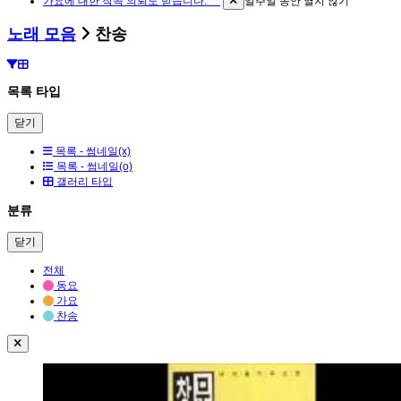
가요에 대한 작곡 의뢰도 받습니다. ^^
일주일 동안 열지 않기
노래 모음
찬송
목록 타입
닫기
목록 - 썸네일(x)
목록 - 썸네일(o)
갤러리 타입
분류
닫기
전체
동요
가요
찬송