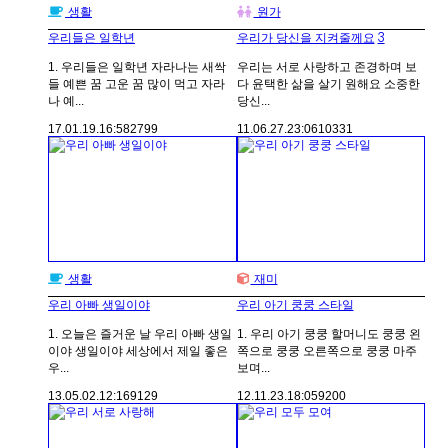
생활
원가
3
우리들은 일학년
우리가 당신을 지켜줄께요
1. 우리들은 일학년 자라나는 새싹
우리는 서로 사랑하고 존경하며 보
들 예쁜 꿈 고운 꿈 많이 먹고 자라
다 윤택한 삶을 살기 원해요 소중한
나 예...
당신...
17.01.19.
16:58
2799
11.06.27.
23:06
10331
생활
재미
우리 아빠 생일이야
우리 아기 쿵쿵 스타일
1. 오늘은 즐거운 날 우리 아빠 생일
1. 우리 아기 쿵쿵 할머니도 쿵쿵 왼
이야 생일이야 세상에서 제일 좋은
쪽으로 쿵쿵 오른쪽으로 쿵쿵 마주
우...
보며...
13.05.02.
12:16
9129
12.11.23.
18:05
9200