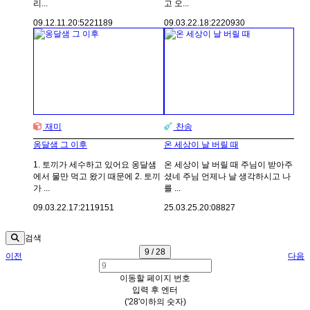
리...
고 오...
09.12.11.
20:52
21189
09.03.22.
18:22
20930
재미
찬송
옹달샘 그 이후
온 세상이 날 버릴 때
1. 토끼가 세수하고 있어요 옹달샘
온 세상이 날 버릴 때 주님이 받아주
에서 물만 먹고 왔기 때문에 2. 토끼
셨네 주님 언제나 날 생각하시고 나
가 ...
를 ...
09.03.22.
17:21
19151
25.03.25.
20:08
827
검색
9 / 28
이전
다음
이동할 페이지 번호
입력 후 엔터
('28'이하의 숫자)