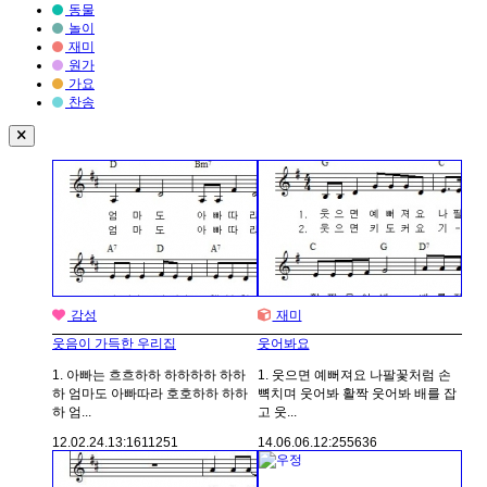
동물
놀이
재미
원가
가요
찬송
감성
재미
웃음이 가득한 우리집
웃어봐요
1. 아빠는 흐흐하하 하하하하 하하
1. 웃으면 예뻐져요 나팔꽃처럼 손
하 엄마도 아빠따라 호호하하 하하
뼉치며 웃어봐 활짝 웃어봐 배를 잡
하 엄...
고 웃...
12.02.24.
13:16
11251
14.06.06.
12:25
5636