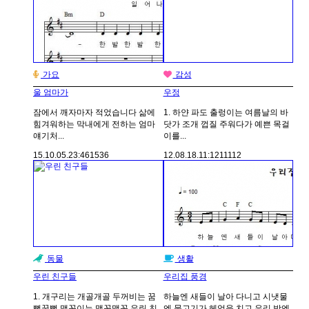
가요
감성
울 엄마가
우정
잠에서 깨자마자 적었습니다 삶에
1. 하얀 파도 출렁이는 여름날의 바
힘겨워하는 막내에게 전하는 엄마
닷가 조개 껍질 주워다가 예쁜 목걸
얘기처...
이를...
15.10.05.
23:46
1536
12.08.18.
11:12
11112
동물
생활
우린 친구들
우리집 풍경
1. 개구리는 개골개골 두꺼비는 꿈
하늘엔 새들이 날아 다니고 시냇물
뻑꿈뻑 맹꽁이는 맹꽁맹꽁 우린 친
엔 물고기가 헤엄을 치고 우리 방엔