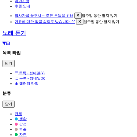
이야기방
후원 안내
작사가를 꿈꾸시는 모든 분들을 위해
일주일 동안 열지 않기
가요에 대한 작곡 의뢰도 받습니다. ^^
일주일 동안 열지 않기
노래 듣기
목록 타입
닫기
목록 - 썸네일(x)
목록 - 썸네일(o)
갤러리 타입
분류
닫기
전체
생활
감성
학습
자연