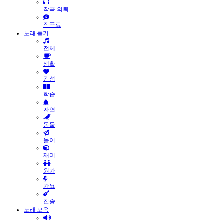
작곡 의뢰
작곡료
노래 듣기
전체
생활
감성
학습
자연
동물
놀이
재미
원가
가요
찬송
노래 모음