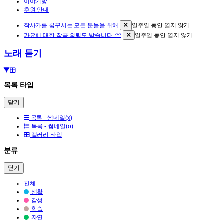
이야기방
후원 안내
작사가를 꿈꾸시는 모든 분들을 위해
일주일 동안 열지 않기
가요에 대한 작곡 의뢰도 받습니다. ^^
일주일 동안 열지 않기
노래 듣기
목록 타입
닫기
목록 - 썸네일(x)
목록 - 썸네일(o)
갤러리 타입
분류
닫기
전체
생활
감성
학습
자연