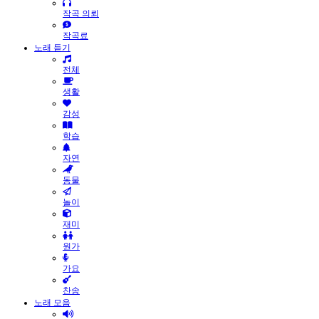
작곡 의뢰
작곡료
노래 듣기
전체
생활
감성
학습
자연
동물
놀이
재미
원가
가요
찬송
노래 모음