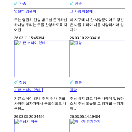
찬송
찬송
영원히 영원히
그 사랑 때문에
주는 영원히 찬송 받으실 존귀하신
이 지구에 나 한 사람뿐이어도 당신
하나님 우리는 주를 찬양하도록 지
은 나를 위하여 나를 사랑하시어 십
어진 ...
자가...
26.03.11.
15:45
394
26.03.10.
22:33
416
찬송
찬송
1
기쁜 소식이 있네
갈망
기쁜 소식이 있네 주 예수 내 죄를
주님 쉬지 않고 계속 나에게 말씀하
사하려 십자가에서 죽으심으로 나
소서 주님 오늘도 그 임재를 누리게
구원...
하...
26.03.05.
20:34
456
26.03.05.
14:19
404