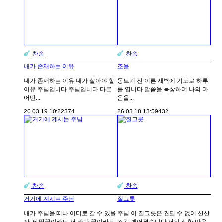
찬송
찬송
내가 존재하는 이유
조율
내가 존재하는 이유 내가 살아야 할
동트기 전 이른 새벽에 기도로 하루
이유 주님입니다 주님입니다 다른
를 엽니다 말씀을 묵상하며 나의 마
어떤...
음을...
26.03.19.
10:22
374
26.03.18.
13:59
432
찬송
찬송
거기에 계시는 주님
질그릇
내가 주님을 떠나 어디로 갈 수 있을
주님 이 질그릇은 견딜 수 없어 산산
까 저 땅끝이라도 저 바다 끝이라도
조각 깨어졌습니다 저의 상한 마음