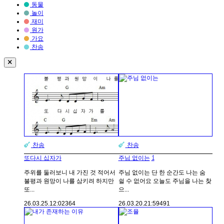
동물
놀이
재미
원가
가요
찬송
찬송
찬송
1
또다시 십자가
주님 없이는
주위를 둘러보니 내 가진 것 적어서
주님 없이는 단 한 순간도 나는 숨
불평과 원망이 나를 삼키려 하지만
쉴 수 없어요 오늘도 주님을 나는 찾
또...
으...
26.03.25.
12:02
364
26.03.20.
21:59
491