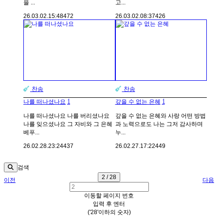
을 ...
고...
26.03.02.
15:48
472
26.03.02.
08:37
426
찬송
찬송
1
1
나를 떠나셨나요
갚을 수 없는 은혜
나를 떠나셨나요 나를 버리셨나요
갚을 수 없는 은혜와 사랑 어떤 방법
나를 잊으셨나요 그 자비와 그 은혜
과 노력으로도 나는 그저 감사하며
베푸...
누...
26.02.28.
23:24
437
26.02.27.
17:22
449
검색
2 / 28
이전
다음
이동할 페이지 번호
입력 후 엔터
('28'이하의 숫자)