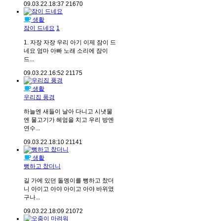
09.03.22.
18:37
21670
생활
잠이 드네요
1
1. 자장 자장 우리 아기 이제 잠이 드
네요 엄마 아빠 노래 소리에 잠이
드...
09.03.22.
16:52
21175
생활
우리집 풍경
하늘엔 새들이 날아 다니고 시냇물
엔 물고기가 헤엄을 치고 우리 방엔
연수...
09.03.22.
18:10
21141
생활
뻥하고 찼더니
길 가에 있던 돌멩이를 뻥하고 찼더
니 아이고 아야 아이고 아야 바위였
구나...
09.03.22.
18:09
21072