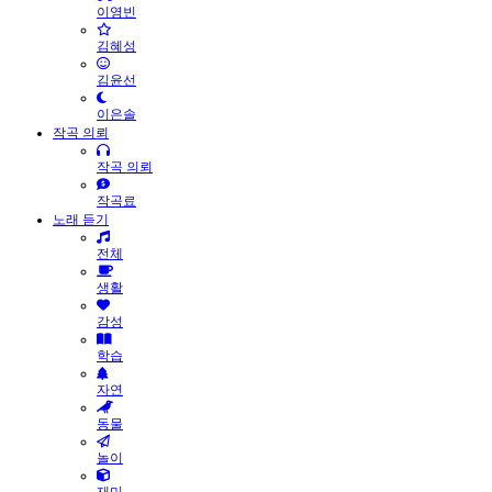
이영빈
김혜성
김윤선
이은솔
작곡 의뢰
작곡 의뢰
작곡료
노래 듣기
전체
생활
감성
학습
자연
동물
놀이