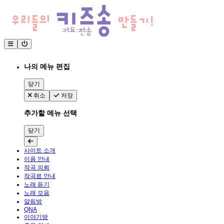
나의 메뉴 편집
닫기
취소
저장
추가할 메뉴 선택
닫기
사이트 소개
이용 안내
작곡 의뢰
작곡료 안내
노래 듣기
노래 모음
알림방
QNA
이야기방