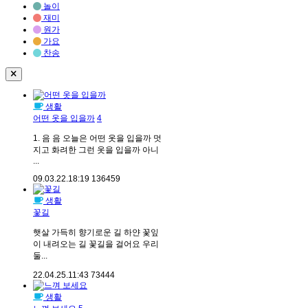
놀이
재미
원가
가요
찬송
생활
어떤 옷을 입을까
4
1. 음 음 오늘은 어떤 옷을 입을까 멋
지고 화려한 그런 옷을 입을까 아니
...
09.03.22.
18:19
136459
생활
꽃길
햇살 가득히 향기로운 길 하얀 꽃잎
이 내려오는 길 꽃길을 걸어요 우리
둘...
22.04.25.
11:43
73444
생활