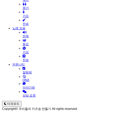
재미
원가
가요
찬송
노래 모음
전체
동요
가요
찬송
커뮤니티
알림방
QNA
이야기방
상담 요청
다크모드
Copyright© 우리들의 키즈송 만들기 All rights reserved.