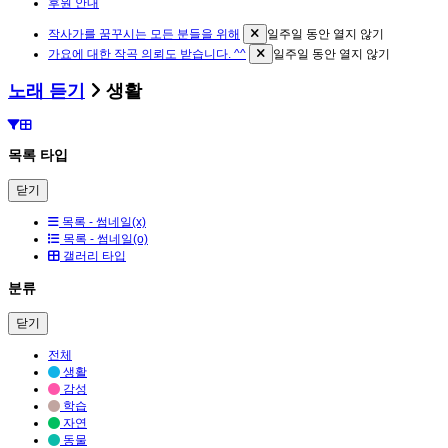
후원 안내
작사가를 꿈꾸시는 모든 분들을 위해
일주일 동안 열지 않기
가요에 대한 작곡 의뢰도 받습니다. ^^
일주일 동안 열지 않기
노래 듣기
생활
목록 타입
닫기
목록 - 썸네일(x)
목록 - 썸네일(o)
갤러리 타입
분류
닫기
전체
생활
감성
학습
자연
동물