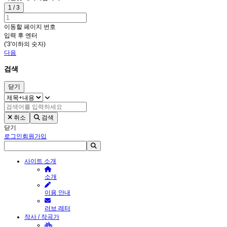
1 / 3
이동할 페이지 번호
입력 후 엔터
('3'이하의 숫자)
다음
검색
닫기
취소
검색
닫기
로그인
회원가입
사이트 소개
소개
이용 안내
러브 레터
작사 / 작곡가