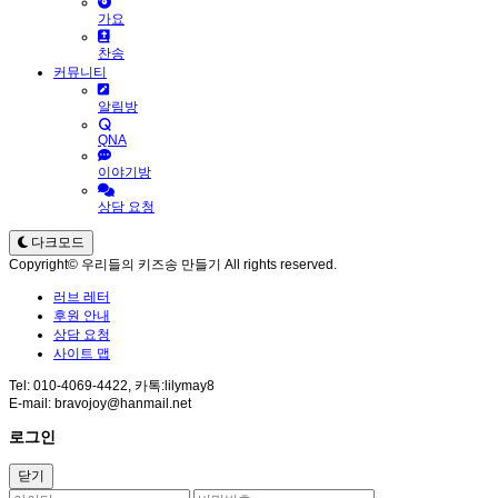
가요
찬송
커뮤니티
알림방
QNA
이야기방
상담 요청
다크모드
Copyright© 우리들의 키즈송 만들기 All rights reserved.
러브 레터
후원 안내
상담 요청
사이트 맵
Tel: 010-4069-4422, 카톡:lilymay8
E-mail: bravojoy@hanmail.net
로그인
닫기