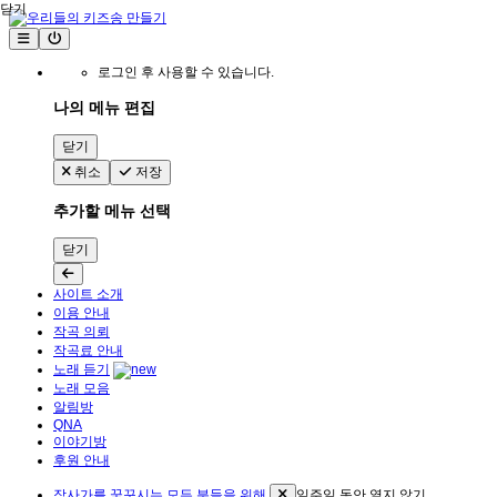
닫기
로그인 후 사용할 수 있습니다.
나의 메뉴 편집
닫기
취소
저장
추가할 메뉴 선택
닫기
사이트 소개
이용 안내
작곡 의뢰
작곡료 안내
노래 듣기
노래 모음
알림방
QNA
이야기방
후원 안내
작사가를 꿈꾸시는 모든 분들을 위해
일주일 동안 열지 않기