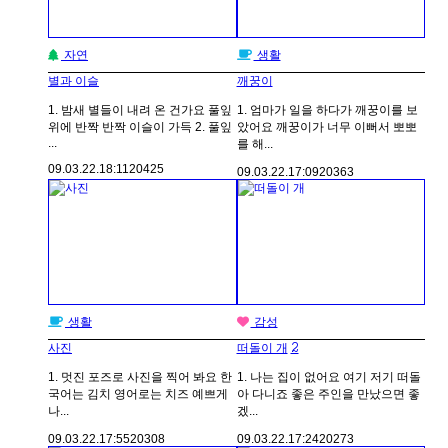
자연
생활
별과 이슬
깨꿍이
1. 밤새 별들이 내려 온 건가요 풀잎
1. 엄마가 일을 하다가 깨꿍이를 보
위에 반짝 반짝 이슬이 가득 2. 풀잎
았어요 깨꿍이가 너무 이뻐서 뽀뽀
...
를 해...
09.03.22.
18:11
20425
09.03.22.
17:09
20363
생활
감성
2
사진
떠돌이 개
1. 멋진 포즈로 사진을 찍어 봐요 한
1. 나는 집이 없어요 여기 저기 떠돌
국어는 김치 영어로는 치즈 예쁘게
아 다니죠 좋은 주인을 만났으면 좋
나...
겠...
09.03.22.
17:55
20308
09.03.22.
17:24
20273