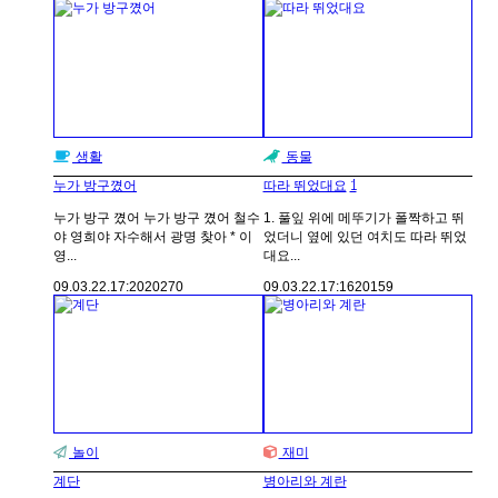
생활
동물
1
누가 방구꼈어
따라 뛰었대요
누가 방구 꼈어 누가 방구 꼈어 철수
1. 풀잎 위에 메뚜기가 폴짝하고 뛰
야 영희야 자수해서 광명 찾아 * 이
었더니 옆에 있던 여치도 따라 뛰었
영...
대요...
09.03.22.
17:20
20270
09.03.22.
17:16
20159
놀이
재미
계단
병아리와 계란