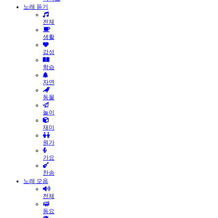
노래 듣기
전체
생활
감성
학습
자연
동물
놀이
재미
원가
가요
찬송
노래 모음
전체
동요