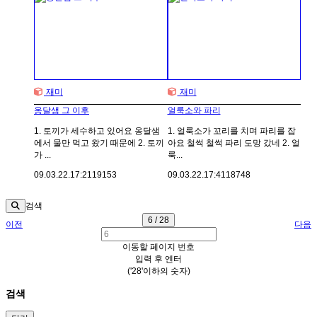
재미
재미
옹달샘 그 이후
얼룩소와 파리
1. 토끼가 세수하고 있어요 옹달샘
1. 얼룩소가 꼬리를 치며 파리를 잡
에서 물만 먹고 왔기 때문에 2. 토끼
아요 철썩 철썩 파리 도망 갔네 2. 얼
가 ...
룩...
09.03.22.
17:21
19153
09.03.22.
17:41
18748
검색
6 / 28
이전
다음
이동할 페이지 번호
입력 후 엔터
('28'이하의 숫자)
검색