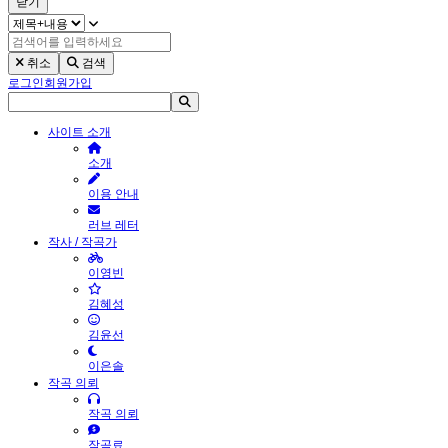
닫기
취소
검색
로그인
회원가입
사이트 소개
소개
이용 안내
러브 레터
작사 / 작곡가
이영빈
김혜성
김윤선
이은솔
작곡 의뢰
작곡 의뢰
작곡료