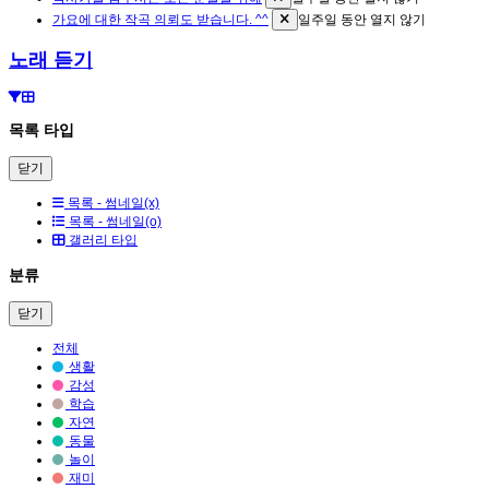
가요에 대한 작곡 의뢰도 받습니다. ^^
일주일 동안 열지 않기
노래 듣기
목록 타입
닫기
목록 - 썸네일(x)
목록 - 썸네일(o)
갤러리 타입
분류
닫기
전체
생활
감성
학습
자연
동물
놀이
재미