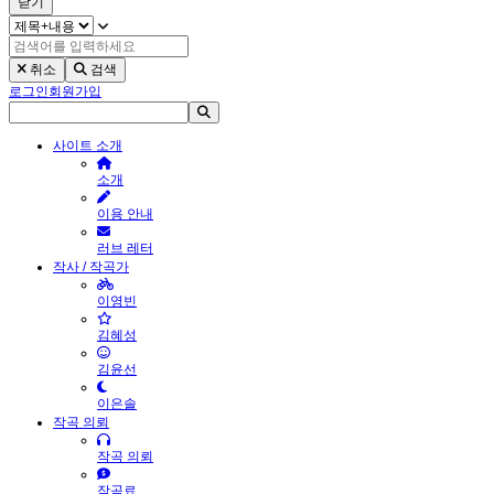
닫기
취소
검색
로그인
회원가입
사이트 소개
소개
이용 안내
러브 레터
작사 / 작곡가
이영빈
김혜성
김윤선
이은솔
작곡 의뢰
작곡 의뢰
작곡료