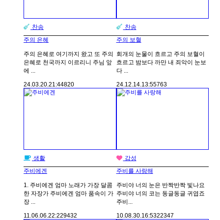
찬송
찬송
주의 은혜
주의 보혈
주의 은혜로 여기까지 왔고 또 주의
회개의 눈물이 흐르고 주의 보혈이
은혜로 천국까지 이르리니 주님 앞
흐르고 밤보다 까만 내 죄악이 눈보
에 ...
다 ...
24.03.20.
21:44
820
24.12.14.
13:55
763
생활
감성
주비에겐
주비를 사랑해
1. 주비에겐 엄마 노래가 가장 달콤
주비야 너의 눈은 반짝반짝 빛나요
한 자장가 주비에겐 엄마 품속이 가
주비야 너의 코는 동글동글 귀엽죠
장 ...
주비...
11.06.06.
22:22
9432
10.08.30.
16:53
22347