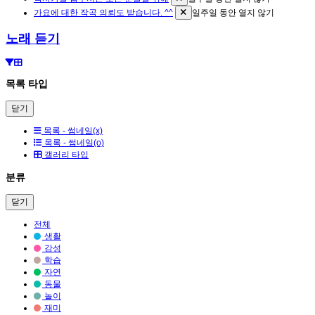
가요에 대한 작곡 의뢰도 받습니다. ^^
일주일 동안 열지 않기
노래 듣기
목록 타입
닫기
목록 - 썸네일(x)
목록 - 썸네일(o)
갤러리 타입
분류
닫기
전체
생활
감성
학습
자연
동물
놀이
재미