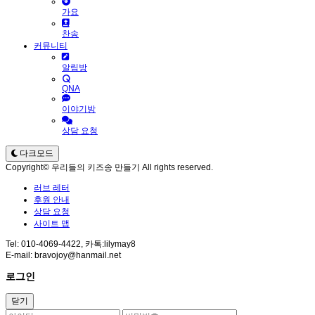
가요
찬송
커뮤니티
알림방
QNA
이야기방
상담 요청
다크모드
Copyright© 우리들의 키즈송 만들기 All rights reserved.
러브 레터
후원 안내
상담 요청
사이트 맵
Tel: 010-4069-4422, 카톡:lilymay8
E-mail: bravojoy@hanmail.net
로그인
닫기