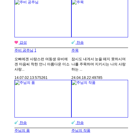
감성
찬송
1
주비 공주님
주목
오빠에겐 사랑스런 여동생 유비에
잠시도 내게서 눈을 떼지 못하시며
겐 마음씨 착한 언니 아름다운 미소
나를 주목하며 지키시는 나의 사랑
사랑...
하는 ...
14.07.02.
13:57
5261
24.04.18.
22:49
785
찬송
찬송
주님의 품
주님의 작품