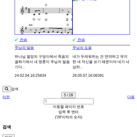
찬송
찬송
주님의 말씀
주님의 도움
하나님 절망의 구덩이에서 죽음의
네가 두려워하는 건 연약하고 무지
골짜기에서 내 영혼이 주님의 말씀
한 네 자신을 보기 때문이야 네가 낙
기다...
심하...
24.02.04.
18:25
834
26.05.07.
16:06
391
검색
5 / 28
이전
다음
이동할 페이지 번호
입력 후 엔터
('28'이하의 숫자)
검색