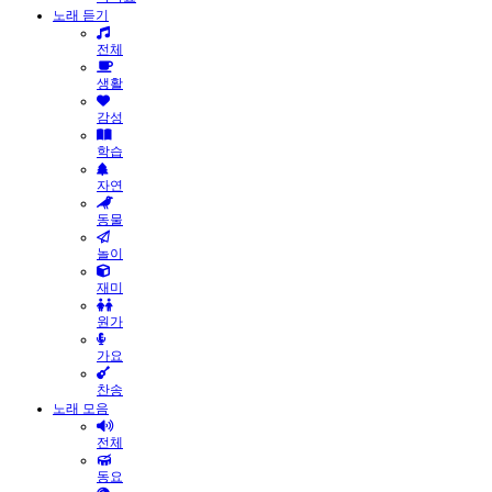
노래 듣기
전체
생활
감성
학습
자연
동물
놀이
재미
원가
가요
찬송
노래 모음
전체
동요