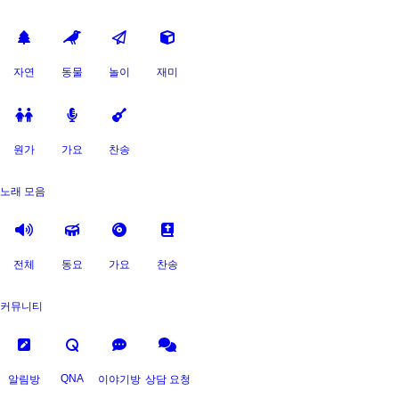
자연
동물
놀이
재미
원가
가요
찬송
노래 모음
전체
동요
가요
찬송
커뮤니티
QNA
알림방
이야기방
상담 요청