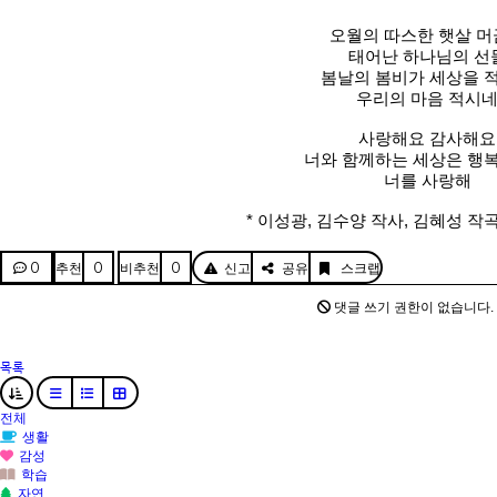
오월의 따스한 햇살 
태어난 하나님의 선
봄날의 봄비가 세상을 
우리의 마음 적시
사랑해요 감사해요
너와 함께하는 세상은 행
너를 사랑해
* 이성광, 김수양 작사, 김혜성 작곡
0
0
0
추천
비추천
신고
공유
스크랩
댓글 쓰기 권한이 없습니다.
목록
전체
생활
감성
학습
자연