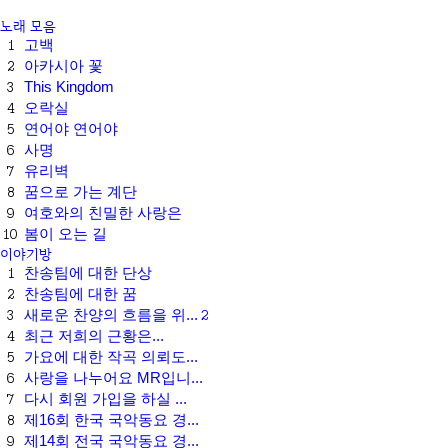
노래 모음
고백
1
아카시아 꽃
2
This Kingdom
3
오락실
4
연어야 연어야
5
사명
6
유리벽
7
꿈으로 가는 계단
8
여호와의 친밀한 사랑은
9
봄이 오는 길
10
이야기방
찬송팀에 대한 단상
1
찬송팀에 대한 꿈
2
새로운 찬양의 흐름을 위...
2
3
최근 저희의 근황은...
4
가요에 대한 작곡 의뢰도...
5
사랑을 나누어요 MR입니...
6
다시 회원 가입을 하실 ...
7
제16회 한국 국악동요 경...
8
제14회 전국 국악동요 경...
9