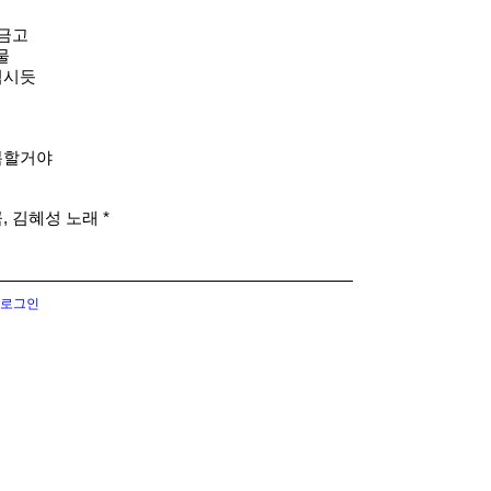
머금고
물
적시듯
네
복할거야
, 김혜성 노래 *
로그인