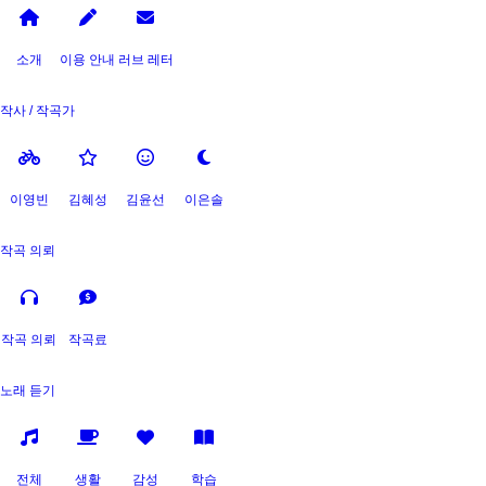
소개
이용 안내
러브 레터
작사 / 작곡가
이영빈
김혜성
김윤선
이은솔
작곡 의뢰
작곡 의뢰
작곡료
노래 듣기
전체
생활
감성
학습