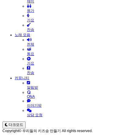
재미
원가
가요
찬송
노래 모음
전체
동요
가요
찬송
커뮤니티
알림방
QNA
이야기방
상담 요청
다크모드
Copyright© 우리들의 키즈송 만들기 All rights reserved.