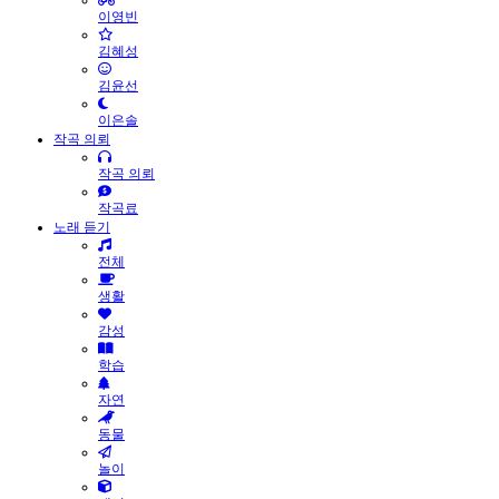
이영빈
김혜성
김윤선
이은솔
작곡 의뢰
작곡 의뢰
작곡료
노래 듣기
전체
생활
감성
학습
자연
동물
놀이