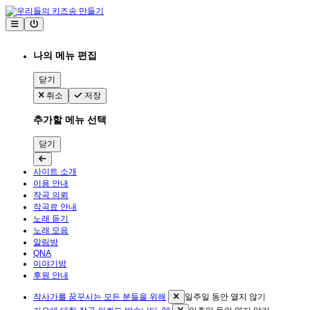
나의 메뉴 편집
닫기
취소
저장
추가할 메뉴 선택
닫기
사이트 소개
이용 안내
작곡 의뢰
작곡료 안내
노래 듣기
노래 모음
알림방
QNA
이야기방
후원 안내
작사가를 꿈꾸시는 모든 분들을 위해
일주일 동안 열지 않기