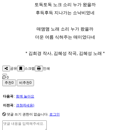
토독토독 노크 소리 누가 왔을까
후득후득 지나가는 소낙비였네
매앰맴 노래 소리 누가 왔을까
더운 여름 식혀주는 매미였다네
* 김희경 작사, 김혜성 작곡, 김혜성 노래 *
공유
스크랩
인쇄
0
추천
0
비추천
0
다음곡
:
함께 놀아요
이전곡
:
경청(6세용)
댓글 쓰기 권한이 없습니다.
로그인