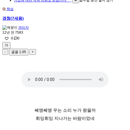
가요에 대한 작곡 의뢰도 받습니다. ^^
일주일 동안 열지 않기
학습
경청(7세용)
관리자
12년 전
7583
0
0
가
-
글꼴
1.05
+
쌔앵쌔앵 우는 소리 누가 왔을까
휘잉휘잉 지나가는 바람이었네