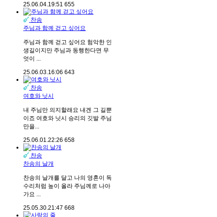
25.06.04.
19:51
655
찬송
주님과 함께 걷고 싶어요
주님과 함께 걷고 싶어요 험악한 인
생길이지만 주님과 동행한다면 무
엇이 ...
25.06.03.
16:06
643
찬송
여호와 닛시
내 주님만 의지할래요 내겐 그 길뿐
이죠 여호와 닛시 승리의 깃발 주님
만을...
25.06.01.
22:26
658
찬송
찬송의 날개
찬송의 날개를 달고 나의 영혼이 독
수리처럼 높이 올라 주님께로 나아
가요 ...
25.05.30.
21:47
668