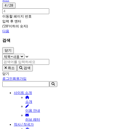
이전
4 / 28
이동할 페이지 번호
입력 후 엔터
('28'이하의 숫자)
다음
검색
닫기
취소
검색
닫기
로그인
회원가입
사이트 소개
소개
이용 안내
러브 레터
작사 / 작곡가