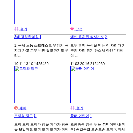
원가
감성
1
2
3쾌 경희한의원
에덴 유치원 식사기도
1. 육체 노동 스트레스로 우리의 몸
모두 함께 음식을 먹는 이 자리가 기
지쳐 가고 피부 비만 탈모까지도 우
쁨의 자리 되게 하소서 아멘 * 김혜
리...
성 ...
10.11.13.
10:14
25489
11.03.20.
16:21
24939
재미
원가
6
1
토끼와 당근
꿈터 어린이
토끼 토끼 토끼가 잠을 자다가 당근
초롱총총 맑은 두 눈 깜빡이면서(짝
을 보았어요 토끼 토끼 토끼가 잠에
짝) 종알종알 오손도손 모여 앉아서