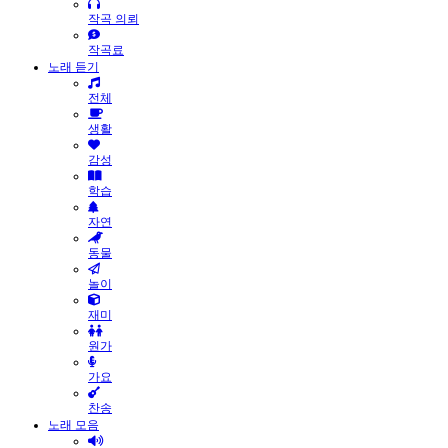
작곡 의뢰
작곡료
노래 듣기
전체
생활
감성
학습
자연
동물
놀이
재미
원가
가요
찬송
노래 모음