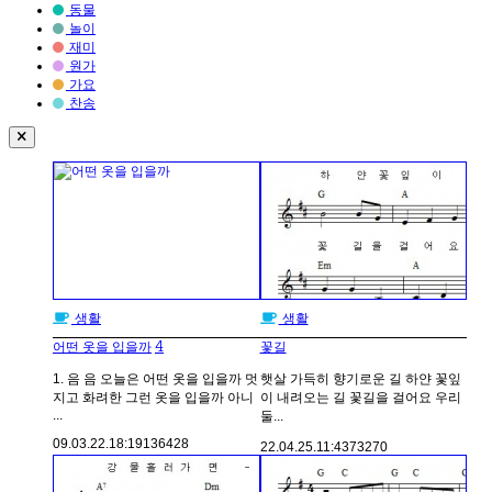
동물
놀이
재미
원가
가요
찬송
생활
생활
4
어떤 옷을 입을까
꽃길
1. 음 음 오늘은 어떤 옷을 입을까 멋
햇살 가득히 향기로운 길 하얀 꽃잎
지고 화려한 그런 옷을 입을까 아니
이 내려오는 길 꽃길을 걸어요 우리
...
둘...
09.03.22.
18:19
136428
22.04.25.
11:43
73270