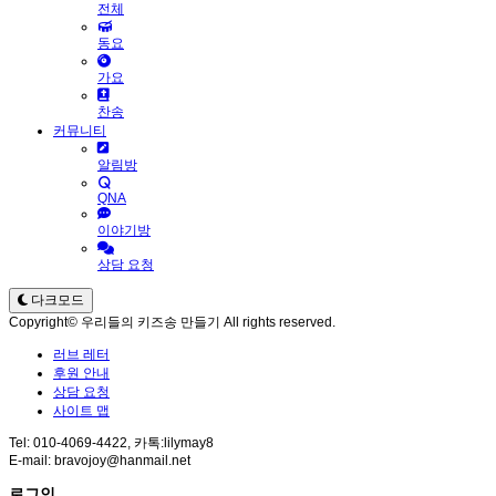
전체
동요
가요
찬송
커뮤니티
알림방
QNA
이야기방
상담 요청
다크모드
Copyright© 우리들의 키즈송 만들기 All rights reserved.
러브 레터
후원 안내
상담 요청
사이트 맵
Tel: 010-4069-4422, 카톡:lilymay8
E-mail: bravojoy@hanmail.net
로그인