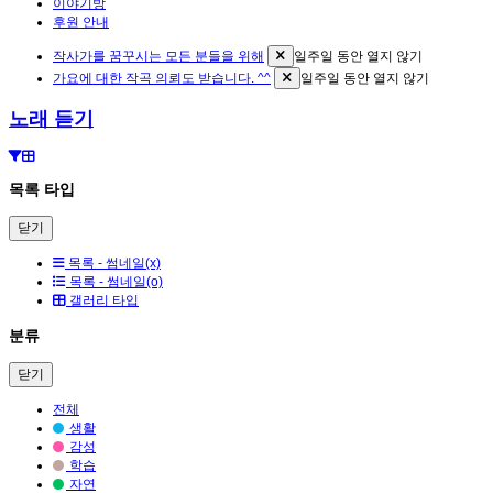
이야기방
후원 안내
작사가를 꿈꾸시는 모든 분들을 위해
일주일 동안 열지 않기
가요에 대한 작곡 의뢰도 받습니다. ^^
일주일 동안 열지 않기
노래 듣기
목록 타입
닫기
목록 - 썸네일(x)
목록 - 썸네일(o)
갤러리 타입
분류
닫기
전체
생활
감성
학습
자연