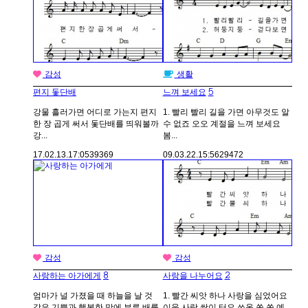
감성
생활
5
편지 돛단배
느껴 보세요
강물 흘러가면 어디로 가는지 편지
1. 빨리 빨리 길을 가면 아무것도 알
한 장 곱게 써서 돛단배를 띄워볼까
수 없죠 오오 계절을 느껴 보세요
강...
봄...
17.02.13.
17:05
39369
09.03.22.
15:56
29472
감성
감성
8
2
사랑하는 아가에게
사랑을 나누어요
엄마가 널 가졌을 때 하늘을 날 것
1. 빨간 씨앗 하나 사랑을 심었어요
같은 기쁨과 행복한 맘에 부른 배를
이웃 사랑 싹이 터요 쏘옥 쏙 쏙 예