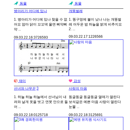
동물
동물
병아리가 어디에 있나
개똥벌레
1. 병아리가 어디에 있나 찾을 수 없
1. 똥구멍에 불이 났나 나는 개똥벌
어요 엄마 닭이 꼬꼬댁 울면 삐약삐
레 어두운 밤 하늘을 밝게 비추지요
2. ...
약 ...
09.03.22.
17:12
26566
09.03.22.
16:37
26593
재미
감성
3
선녀와 나무꾼
사랑의 마음
1. 하늘 하늘 하늘에서 선녀님이 내
동글동글 동글동글 열매가 열린다
려와 날개 옷을 벗고 연못 안으로 들
보석같은 예쁜 마음 사랑이 열린다
어 ...
눈물 ...
09.03.22.
18:01
25718
09.03.22.
18:31
25691