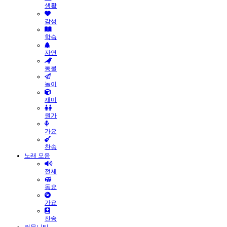
생활
감성
학습
자연
동물
놀이
재미
원가
가요
찬송
노래 모음
전체
동요
가요
찬송