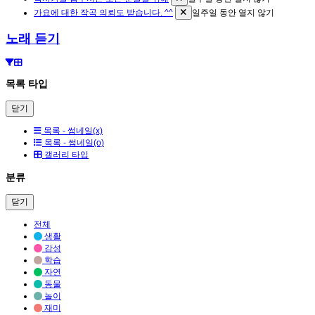
가요에 대한 작곡 의뢰도 받습니다. ^^
일주일 동안 열지 않기
노래 듣기
목록 타입
닫기
목록 - 썸네일(x)
목록 - 썸네일(o)
갤러리 타입
분류
닫기
전체
생활
감성
학습
자연
동물
놀이
재미