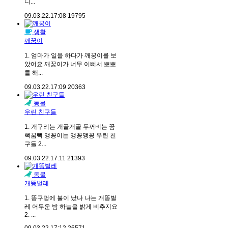
디...
09.03.22.
17:08
19795
생활
깨꿍이
1. 엄마가 일을 하다가 깨꿍이를 보
았어요 깨꿍이가 너무 이뻐서 뽀뽀
를 해...
09.03.22.
17:09
20363
동물
우린 친구들
1. 개구리는 개골개골 두꺼비는 꿈
뻑꿈뻑 맹꽁이는 맹꽁맹꽁 우린 친
구들 2...
09.03.22.
17:11
21393
동물
개똥벌레
1. 똥구멍에 불이 났나 나는 개똥벌
레 어두운 밤 하늘을 밝게 비추지요
2. ...