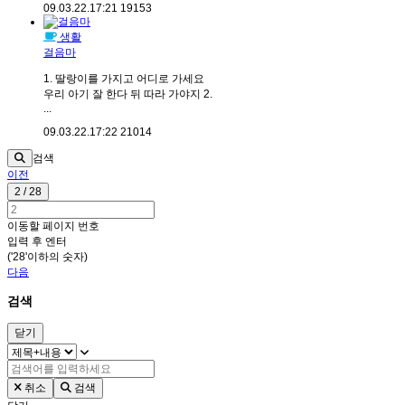
09.03.22.
17:21
19153
생활
걸음마
1. 딸랑이를 가지고 어디로 가세요
우리 아기 잘 한다 뒤 따라 가야지 2.
...
09.03.22.
17:22
21014
검색
이전
2 / 28
이동할 페이지 번호
입력 후 엔터
('28'이하의 숫자)
다음
검색
닫기
취소
검색