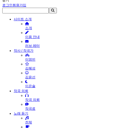
닫기
로그인
회원가입
사이트 소개
소개
이용 안내
러브 레터
작사 / 작곡가
이영빈
김혜성
김윤선
이은솔
작곡 의뢰
작곡 의뢰
작곡료
노래 듣기
전체