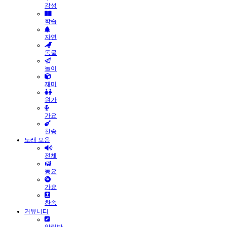
감성
학습
자연
동물
놀이
재미
원가
가요
찬송
노래 모음
전체
동요
가요
찬송
커뮤니티