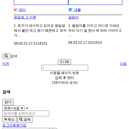
재미
생활
옹달샘 그 이후
걸음마
1. 토끼가 세수하고 있어요 옹달샘
1. 딸랑이를 가지고 어디로 가세요
에서 물만 먹고 왔기 때문에 2. 토끼
우리 아기 잘 한다 뒤 따라 가야지 2.
...
가 ...
09.03.22.
17:22
21014
09.03.22.
17:21
19151
검색
2 / 28
이전
다음
이동할 페이지 번호
입력 후 엔터
('28'이하의 숫자)
검색
닫기
취소
검색
로그인
회원가입