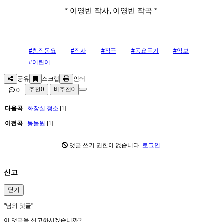
* 이영빈 작사, 이영빈 작곡 *
#창작동요
#작사
#작곡
#동요듣기
#악보
#어린이
공유
스크랩
인쇄
추천
0
비추천
0
0
다음곡
:
화장실 청소
[1]
이전곡
:
동물원
[1]
댓글 쓰기 권한이 없습니다.
로그인
신고
닫기
"
님의 댓글"
이 댓글을 신고하시겠습니까?