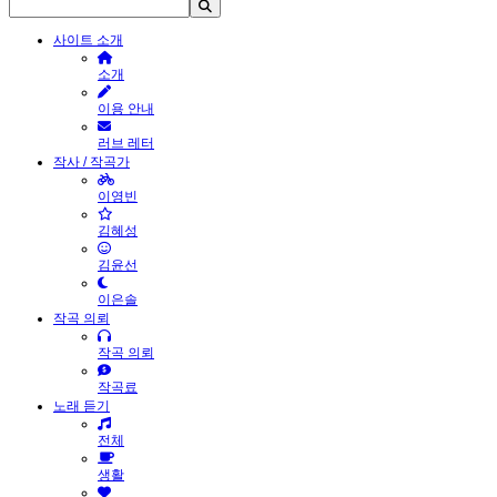
사이트 소개
소개
이용 안내
러브 레터
작사 / 작곡가
이영빈
김혜성
김윤선
이은솔
작곡 의뢰
작곡 의뢰
작곡료
노래 듣기
전체
생활