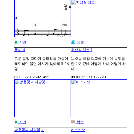
자연
생활
1
풀피리
화장실 청소
고운 풀잎 따다가 풀피리를 만들어
1. 오늘 아침 학교에 가는데 숙제를
삐릿삐릿 불면 여치가 찾아와요 * 이
안 가져왔네 어떻게 하나 어떻게 하
영...
나 ...
09.03.22.
16:59
21495
09.03.22.
17:01
22723
자연
학습
2
방울꽃과 나팔꽃
에스키모