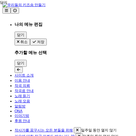
닫기
나의 메뉴 편집
닫기
취소
저장
추가할 메뉴 선택
닫기
사이트 소개
이용 안내
작곡 의뢰
작곡료 안내
노래 듣기
노래 모음
알림방
QNA
이야기방
후원 안내
작사가를 꿈꾸시는 모든 분들을 위해
일주일 동안 열지 않기