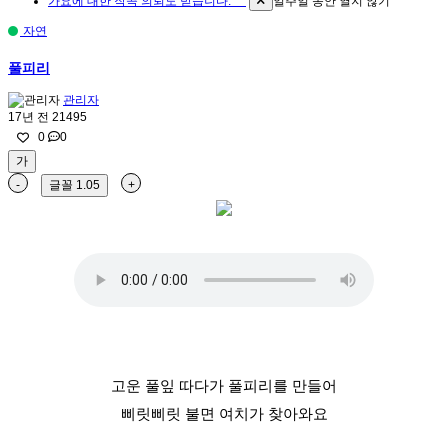
가요에 대한 작곡 의뢰도 받습니다. ^^
일주일 동안 열지 않기
자연
풀피리
관리자
17년 전
21495
0
0
가
-
글꼴
1.05
+
고운 풀잎 따다가 풀피리를 만들어
삐릿삐릿 불면 여치가 찾아와요