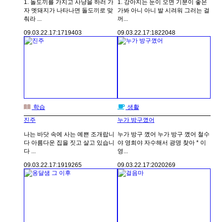
1. 돌도끼를 가지고 사냥을 하러 가
1. 강아지는 눈이 오면 기분이 좋은
자 멧돼지가 나타나면 돌도끼로 맞
가봐 아니 아니 발 시려워 그러는 걸
춰라 ...
꺼...
09.03.22.
17:17
19403
09.03.22.
17:18
22048
학습
생활
진주
누가 방구꼈어
나는 바닷 속에 사는 예쁜 조개랍니
누가 방구 꼈어 누가 방구 꼈어 철수
다 아름다운 집을 짓고 살고 있습니
야 영희야 자수해서 광명 찾아 * 이
다 ...
영...
09.03.22.
17:19
19265
09.03.22.
17:20
20269