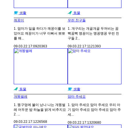
생활
동물
깨꿍이
우린 친구들
1. 엄마가 일을 하다가 깨꿍이를 보
1. 개구리는 개골개골 두꺼비는 꿈
았어요 깨꿍이가 너무 이뻐서 뽀뽀
뻑꿈뻑 맹꽁이는 맹꽁맹꽁 우린 친
를 해...
구들 2...
09.03.22.
17:09
20363
09.03.22.
17:11
21393
동물
생활
개똥벌레
맘마 주세요
1. 똥구멍에 불이 났나 나는 개똥벌
1. 맘마 주세요 맘마 주세요 우리 아
레 어두운 밤 하늘을 밝게 비추지요
기 맘마 주세요 맘마 주세요 맘마 주
2. ...
세...
09.03.22.
17:12
26568
09.03.22.
17:13
20680