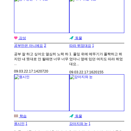
감성
동물
2
1
공부만은 아니에요
따라 뛰었대요
공부 잘 하고 싶어요 열심히 노력 하
1. 풀잎 위에 메뚜기가 폴짝하고 뛰
지만 내 뜻대로 안 될때면 너무 너무
었더니 옆에 있던 여치도 따라 뛰었
...
대요...
09.03.22.
17:14
20720
09.03.22.
17:16
20155
학습
동물
1
1
원시인
강아지와 눈