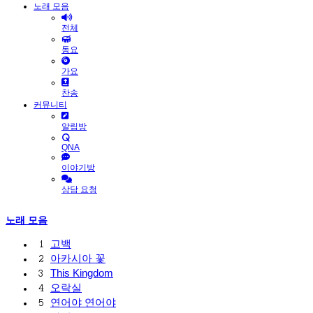
노래 모음
전체
동요
가요
찬송
커뮤니티
알림방
QNA
이야기방
상담 요청
노래 모음
고백
1
아카시아 꽃
2
This Kingdom
3
오락실
4
연어야 연어야
5