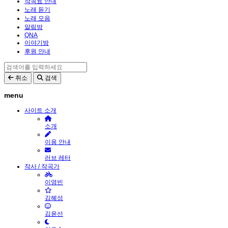
작곡료 안내
노래 듣기
노래 모음
알림방
QNA
이야기방
후원 안내
취소
검색
menu
사이트 소개
소개
이용 안내
러브 레터
작사 / 작곡가
이영빈
김혜성
김윤선