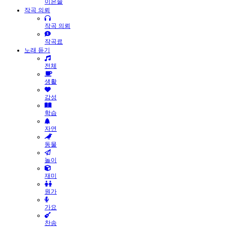
이은솔
작곡 의뢰
작곡 의뢰
작곡료
노래 듣기
전체
생활
감성
학습
자연
동물
놀이
재미
원가
가요
찬송