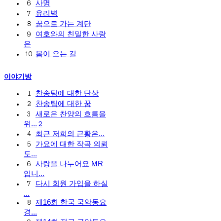
사명
6
유리벽
7
꿈으로 가는 계단
8
여호와의 친밀한 사랑
9
은
봄이 오는 길
10
이야기방
찬송팀에 대한 단상
1
찬송팀에 대한 꿈
2
새로운 찬양의 흐름을
3
위...
2
최근 저희의 근황은...
4
가요에 대한 작곡 의뢰
5
도...
사랑을 나누어요 MR
6
입니...
다시 회원 가입을 하실
7
...
제16회 한국 국악동요
8
경...