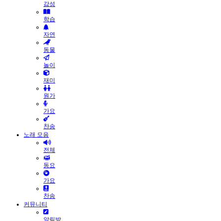
감성
학습
자연
동물
놀이
재미
원가
가요
찬송
노래 모음
전체
동요
가요
찬송
커뮤니티
알림방