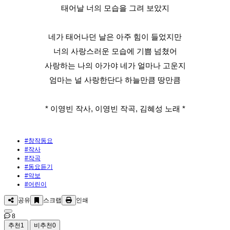
태어날 너의 모습을 그려 보았지
네가 태어나던 날은 아주 힘이 들었지만
너의 사랑스러운 모습에 기쁨 넘쳤어
사랑하는 나의 아가야 네가 얼마나 고운지
엄마는 널 사랑한단다 하늘만큼 땅만큼
* 이영빈 작사, 이영빈 작곡, 김혜성 노래 *
#창작동요
#작사
#작곡
#동요듣기
#악보
#어린이
공유
스크랩
인쇄
8
추천
1
비추천
0