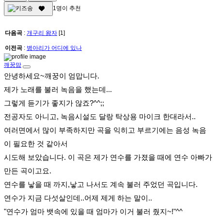
1
명이 추천
다음곡
:
개구리 왕자
[1]
이전곡
:
병아리가 어디에 있나
깨꿍맘
안녕하세요~깨꿍이 엄맙니다.
제가 노래를 불러 녹음을 했는데...
그렇게 듣기가 좋지가 않죠?^^;;
전공자도 아니고, 녹음시설도 달랑 탁상용 마이크 한대라서..
여러면에서 많이 부족하지만 곡을 익히고 부르기에는 음성 녹음
이 필요한 것 같아서
시도해 보았습니다. 이 곡은 제가 연수를 가졌을 때에 연수 아빠가
만든 곡이고요.
연수를 낳을 때 까지,낳고 나서도 계속 불러 주었던 곡입니다.
연수가 지금 다섯살인데..어제 제게 하는 말이..
"연수가 엄마 뱃속에 있을 때 엄마가 이거 불러 줬지~!"^^