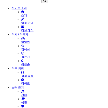
사이트 소개
소개
이용 안내
러브 레터
작사 / 작곡가
이영빈
김혜성
김윤선
이은솔
작곡 의뢰
작곡 의뢰
작곡료
노래 듣기
전체
생활