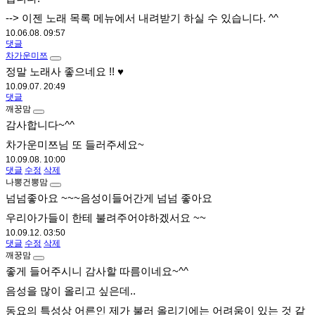
--> 이젠 노래 목록 메뉴에서 내려받기 하실 수 있습니다. ^^
10.06.08. 09:57
댓글
차가운미쯔
정말 노래사 좋으네요 !! ♥
10.09.07. 20:49
댓글
깨꿍맘
감사합니다~^^
차가운미쯔님 또 들러주세요~
10.09.08. 10:00
댓글
수정
삭제
나뽕건뽕맘
넘넘좋아요 ~~~음성이들어간게 넘넘 좋아요
우리아가들이 한테 불려주어야하겠서요 ~~
10.09.12. 03:50
댓글
수정
삭제
깨꿍맘
좋게 들어주시니 감사할 따름이네요~^^
음성을 많이 올리고 싶은데..
동요의 특성상 어른인 제가 불러 올리기에는 어려움이 있는 것 같