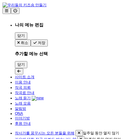
나의 메뉴 편집
닫기
취소
저장
추가할 메뉴 선택
닫기
사이트 소개
이용 안내
작곡 의뢰
작곡료 안내
노래 듣기
노래 모음
알림방
QNA
이야기방
후원 안내
작사가를 꿈꾸시는 모든 분들을 위해
일주일 동안 열지 않기