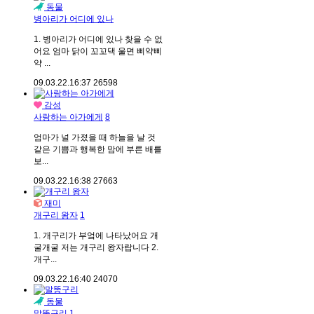
동물
병아리가 어디에 있나
1. 병아리가 어디에 있나 찾을 수 없
어요 엄마 닭이 꼬꼬댁 울면 삐약삐
약 ...
09.03.22.
16:37
26598
감성
사랑하는 아가에게
8
엄마가 널 가졌을 때 하늘을 날 것
같은 기쁨과 행복한 맘에 부른 배를
보...
09.03.22.
16:38
27663
재미
개구리 왕자
1
1. 개구리가 부엌에 나타났어요 개
굴개굴 저는 개구리 왕자랍니다 2.
개구...
09.03.22.
16:40
24070
동물
말똥구리
1