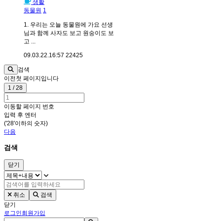
생활
동물원
1
1. 우리는 오늘 동물원에 가요 선생
님과 함께 사자도 보고 원숭이도 보
고 ...
09.03.22.
16:57
22425
검색
이전
첫 페이지입니다
1 / 28
이동할 페이지 번호
입력 후 엔터
('28'이하의 숫자)
다음
검색
닫기
취소
검색
닫기
로그인
회원가입