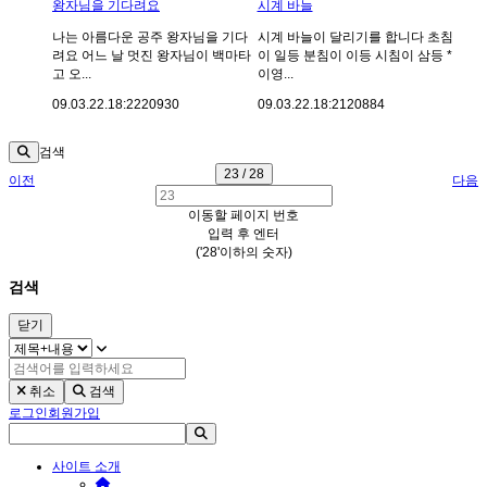
왕자님을 기다려요
시계 바늘
나는 아름다운 공주 왕자님을 기다
시계 바늘이 달리기를 합니다 초침
려요 어느 날 멋진 왕자님이 백마타
이 일등 분침이 이등 시침이 삼등 *
고 오...
이영...
09.03.22.
18:22
20930
09.03.22.
18:21
20884
검색
23 / 28
이전
다음
이동할 페이지 번호
입력 후 엔터
('28'이하의 숫자)
검색
닫기
취소
검색
로그인
회원가입
사이트 소개