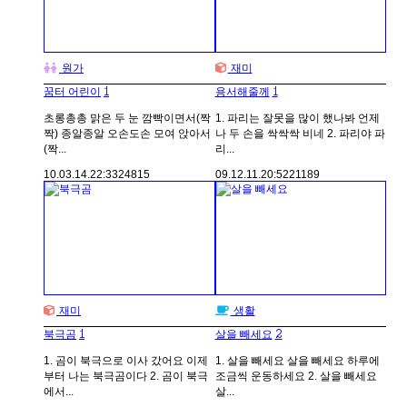
원가
재미
1
1
꿈터 어린이
용서해줄께
초롱총총 맑은 두 눈 깜빡이면서(짝
1. 파리는 잘못을 많이 했나봐 언제
짝) 종알종알 오손도손 모여 앉아서
나 두 손을 싹싹싹 비네 2. 파리야 파
(짝...
리...
10.03.14.
22:33
24815
09.12.11.
20:52
21189
재미
생활
1
2
북극곰
살을 빼세요
1. 곰이 북극으로 이사 갔어요 이제
1. 살을 빼세요 살을 빼세요 하루에
부터 나는 북극곰이다 2. 곰이 북극
조금씩 운동하세요 2. 살을 빼세요
에서...
살...