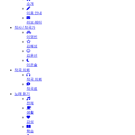
소개
이용 안내
러브 레터
작사 / 작곡가
이영빈
김혜성
김윤선
이은솔
작곡 의뢰
작곡 의뢰
작곡료
노래 듣기
전체
생활
감성
학습