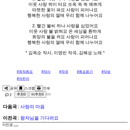
이웃 사랑 싹이 터요 쏘옥 쏙 쏙 예쁘게
따뜻한 꽃이 펴요 사랑이 피어나요
행복한 사랑의 열매 우리 함께 나누어요
2. 빨간 불씨 하나 사랑을 심었어요
이웃 사랑 불 밝혀요 온 세상을 환하게
희망의 불을 켜요 사랑이 피어나요
행복한 사랑의 열매 우리 함께 나누어요
* 김옥순 작사, 이영빈 작곡, 김혜성 노래 *
#창작동요
#작사
#작곡
#동요듣기
#악보
#어린이
공유
스크랩
인쇄
추천
0
비추천
0
2
다음곡
:
사랑의 마음
이전곡
:
왕자님을 기다려요
이민경