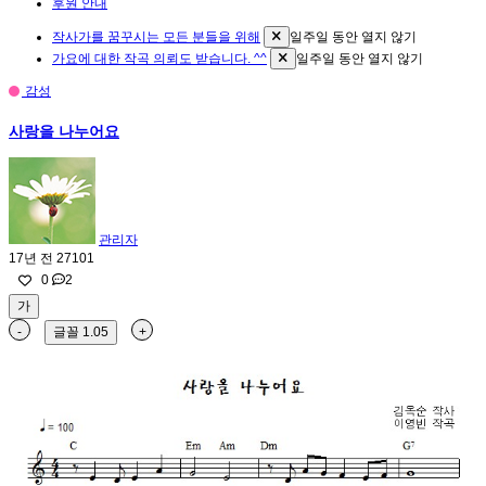
후원 안내
작사가를 꿈꾸시는 모든 분들을 위해
일주일 동안 열지 않기
가요에 대한 작곡 의뢰도 받습니다. ^^
일주일 동안 열지 않기
감성
사랑을 나누어요
관리자
17년 전
27101
0
2
가
-
글꼴
1.05
+