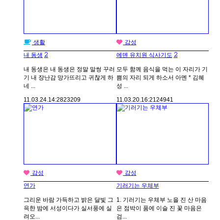
생활
감성
2
2
내 동생
에덴 유치원 식사기도
내 동생은 내 동생은 정말 말썽 꾸러
모두 함께 음식을 먹는 이 자리가 기
기 내 장난감 망가뜨리고 귀찮게 하
쁨의 자리 되게 하소서 아멘 * 김혜
네 ...
성 ...
11.03.24.
14:28
23209
11.03.20.
16:21
24941
감성
감성
연가
기러기는 우체부
그리운 바람 가득하고 밝은 달빛 그
1. 기러기는 우체부 노을 진 산 마음
윽한 밤에 서성이다가 실서풍에 실
은 점박이 품에 이슬 진 꽃 마음은
려오...
검...