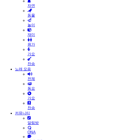
자연
동물
놀이
재미
원가
가요
찬송
노래 모음
전체
동요
가요
찬송
커뮤니티
알림방
QNA