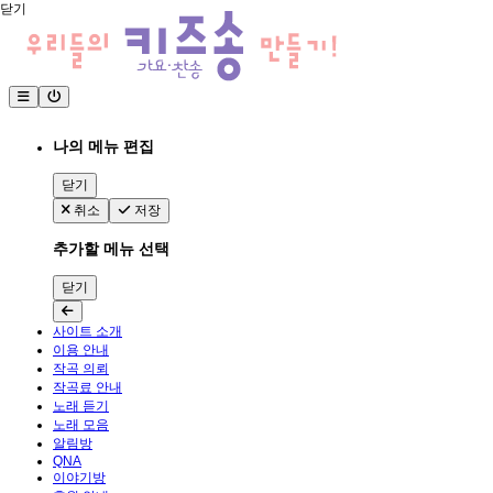
닫기
나의 메뉴 편집
닫기
취소
저장
추가할 메뉴 선택
닫기
사이트 소개
이용 안내
작곡 의뢰
작곡료 안내
노래 듣기
노래 모음
알림방
QNA
이야기방