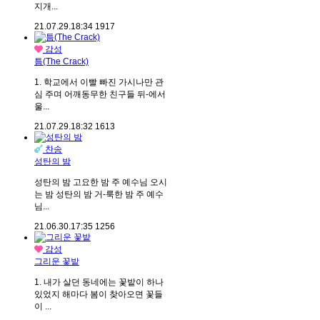
지개...
21.07.29.
18:34
1917
감성
틈(The Crack)
1. 학교에서 이빨 빠진 가시나만 관
심 주며 어깨동무한 친구들 뒤-에서
울...
21.07.29.
18:32
1613
찬송
성탄의 밤
성탄의 밤 고요한 밤 주 예수님 오시
는 밤 성탄의 밤 거-룩한 밤 주 예수
님...
21.06.30.
17:35
1256
감성
그리운 꽃밭
1. 내가 살던 동네에는 꽃밭이 하나
있었지 해마다 봄이 찾아오면 꽃들
이 ...