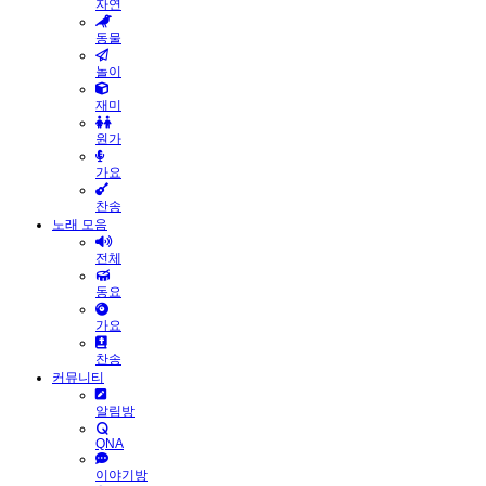
자연
동물
놀이
재미
원가
가요
찬송
노래 모음
전체
동요
가요
찬송
커뮤니티
알림방
QNA
이야기방