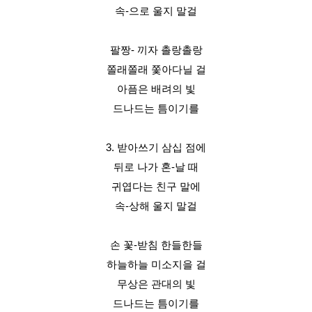
속-으로 울지 말걸
팔짱- 끼자 촐랑촐랑
쫄래쫄래 쫓아다닐 걸
아픔은 배려의 빛
드나드는 틈이기를
3. 받아쓰기 삼십 점에
뒤로 나가 혼-날 때
귀엽다는 친구 말에
속-상해 울지 말걸
손 꽃-받침 한들한들
하늘하늘 미소지을 걸
무상은 관대의 빛
드나드는 틈이기를