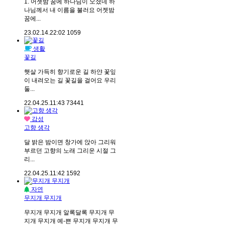
1. 어젯밤 꿈에 하나님이 오셨네 하
나님께서 내 이름을 불러요 어젯밤
꿈에...
23.02.14.
22:02
1059
생활
꽃길
햇살 가득히 향기로운 길 하얀 꽃잎
이 내려오는 길 꽃길을 걸어요 우리
둘...
22.04.25.
11:43
73441
감성
고향 생각
달 밝은 밤이면 창가에 앉아 그리워
부르던 고향의 노래 그리운 시절 그
리...
22.04.25.
11:42
1592
자연
무지개 무지개
무지개 무지개 알록달록 무지개 무
지개 무지개 예-쁜 무지개 무지개 무