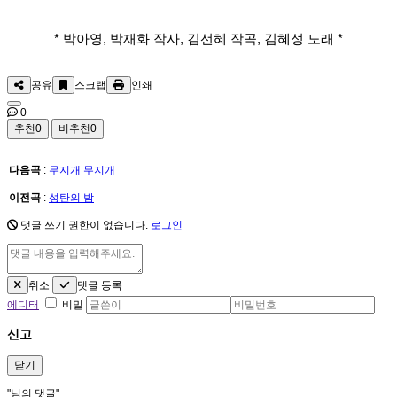
* 박아영, 박재화 작사, 김선혜 작곡, 김혜성 노래 *
공유
스크랩
인쇄
0
추천
0
비추천
0
다음곡
:
무지개 무지개
이전곡
:
성탄의 밤
댓글 쓰기 권한이 없습니다.
로그인
취소
댓글 등록
에디터
비밀
신고
닫기
"
님의 댓글"