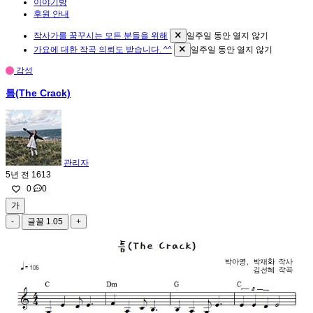
이야기방
후원 안내
작사가를 꿈꾸시는 모든 분들을 위해
일주일 동안 열지 않기
가요에 대한 작곡 의뢰도 받습니다. ^^
일주일 동안 열지 않기
감성
틈(The Crack)
관리자
5년 전
1613
0
0
가
-
글꼴
1.05
+