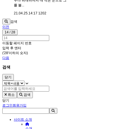
무나 위대하셔서 내 작은 눈으로 그
를 볼...
21.04.25.
14:17
1202
검색
이전
14 / 28
이동할 페이지 번호
입력 후 엔터
('28'이하의 숫자)
다음
검색
닫기
취소
검색
닫기
로그인
회원가입
사이트 소개
소개