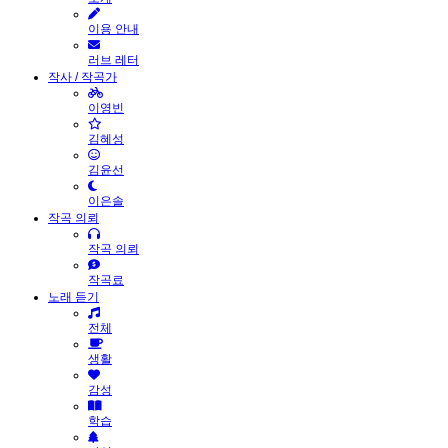
이용 안내
러브 레터
작사 / 작곡가
이영빈
김혜성
김윤선
이은솔
작곡 의뢰
작곡 의뢰
작곡료
노래 듣기
전체
생활
감성
학습