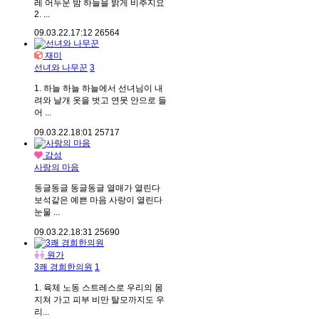
레 어두운 밤 하늘을 밝게 비추지요
2. ...
09.03.22.
17:12
26564
재미
선녀와 나무꾼
3
1. 하늘 하늘 하늘에서 선녀님이 내
려와 날개 옷을 벗고 연못 안으로 들
어 ...
09.03.22.
18:01
25717
감성
사랑의 마음
동글동글 동글동글 열매가 열린다
보석같은 예쁜 마음 사랑이 열린다
눈물 ...
09.03.22.
18:31
25690
원가
3쾌 경희한의원
1
1. 육체 노동 스트레스로 우리의 몸
지쳐 가고 피부 비만 탈모까지도 우
리...