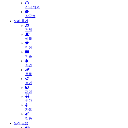
작곡 의뢰
작곡료
노래 듣기
전체
생활
감성
학습
자연
동물
놀이
재미
원가
가요
찬송
노래 모음