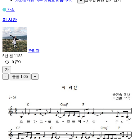
가요에 대한 작곡 의뢰도 받습니다. ^^
일주일 동안 열지 않기
찬송
이 시간
관리자
5년 전
1183
0
0
가
-
글꼴
1.05
+