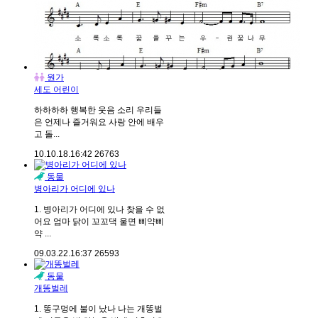
원가
세도 어린이
하하하하 행복한 웃음 소리 우리들
은 언제나 즐거워요 사랑 안에 배우
고 돌...
10.10.18.
16:42
26763
동물
병아리가 어디에 있나
1. 병아리가 어디에 있나 찾을 수 없
어요 엄마 닭이 꼬꼬댁 울면 삐약삐
약 ...
09.03.22.
16:37
26593
동물
개똥벌레
1. 똥구멍에 불이 났나 나는 개똥벌