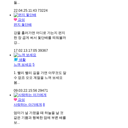
둘...
22.04.25.
11:43
73224
감성
편지 돛단배
강물 흘러가면 어디로 가는지 편지
한 장 곱게 써서 돛단배를 띄워볼까
강...
17.02.13.
17:05
39367
생활
느껴 보세요
5
1. 빨리 빨리 길을 가면 아무것도 알
수 없죠 오오 계절을 느껴 보세요
봄...
09.03.22.
15:56
29471
감성
사랑하는 아가에게
8
엄마가 널 가졌을 때 하늘을 날 것
같은 기쁨과 행복한 맘에 부른 배를
보...