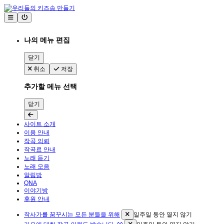
나의 메뉴 편집
닫기
취소
저장
추가할 메뉴 선택
닫기
사이트 소개
이용 안내
작곡 의뢰
작곡료 안내
노래 듣기
노래 모음
알림방
QNA
이야기방
후원 안내
작사가를 꿈꾸시는 모든 분들을 위해
일주일 동안 열지 않기