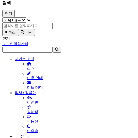
검색
닫기
취소
검색
닫기
로그인
회원가입
사이트 소개
소개
이용 안내
러브 레터
작사 / 작곡가
이영빈
김혜성
김윤선
이은솔
작곡 의뢰