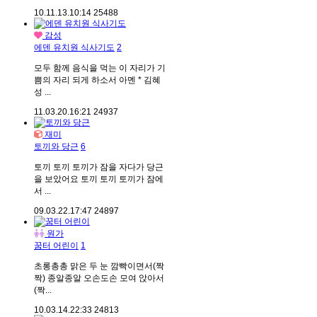
10.11.13.
10:14
25488
감성
에덴 유치원 식사기도
2
모두 함께 음식을 먹는 이 자리가 기
쁨의 자리 되게 하소서 아멘 * 김혜
성 ...
11.03.20.
16:21
24937
재미
토끼와 당근
6
토끼 토끼 토끼가 잠을 자다가 당근
을 보았어요 토끼 토끼 토끼가 잠에
서 ...
09.03.22.
17:47
24897
원가
꿈터 어린이
1
초롱총총 맑은 두 눈 깜빡이면서(짝
짝) 종알종알 오손도손 모여 앉아서
(짝...
10.03.14.
22:33
24813