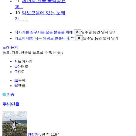
제14회 전국 국악동요
9
경...
악보모음에 있는 노래
10
가 ...
1
작사가를 꿈꾸시는 모든 분들을 위해
일주일 동안 열지 않기
가요에 대한 작곡 의뢰도 받습니다. ^^
일주일 동안 열지 않기
노래 듣기
동요, 가요, 찬송을 들으실 수 있는 곳 ♪
돌아가기
아래로
위로
목록
댓글
찬송
주님만을
관리자
5년 전
1167