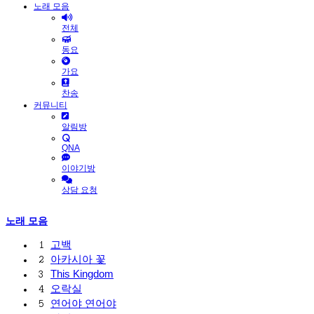
노래 모음
전체
동요
가요
찬송
커뮤니티
알림방
QNA
이야기방
상담 요청
노래 모음
고백
1
아카시아 꽃
2
This Kingdom
3
오락실
4
연어야 연어야
5