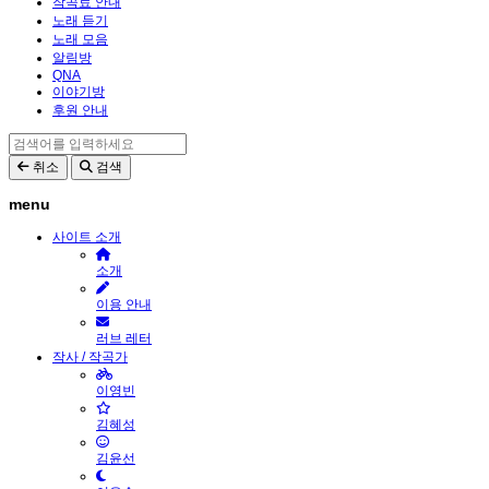
작곡료 안내
노래 듣기
노래 모음
알림방
QNA
이야기방
후원 안내
취소
검색
menu
사이트 소개
소개
이용 안내
러브 레터
작사 / 작곡가
이영빈
김혜성
김윤선