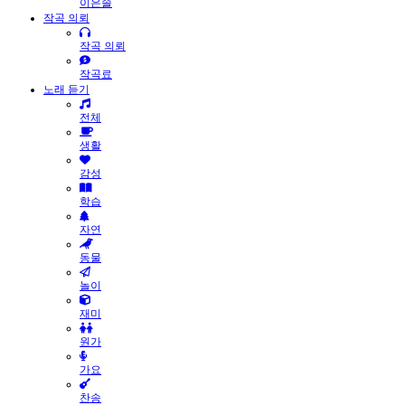
이은솔
작곡 의뢰
작곡 의뢰
작곡료
노래 듣기
전체
생활
감성
학습
자연
동물
놀이
재미
원가
가요
찬송