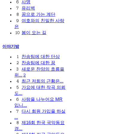
사명
6
유리벽
7
꿈으로 가는 계단
8
여호와의 친밀한 사랑
9
은
봄이 오는 길
10
이야기방
찬송팀에 대한 단상
1
찬송팀에 대한 꿈
2
새로운 찬양의 흐름을
3
위...
2
최근 저희의 근황은...
4
가요에 대한 작곡 의뢰
5
도...
사랑을 나누어요 MR
6
입니...
다시 회원 가입을 하실
7
...
제16회 한국 국악동요
8
경...