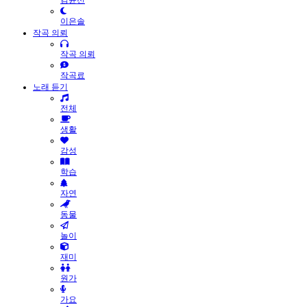
김윤선
이은솔
작곡 의뢰
작곡 의뢰
작곡료
노래 듣기
전체
생활
감성
학습
자연
동물
놀이
재미
원가
가요