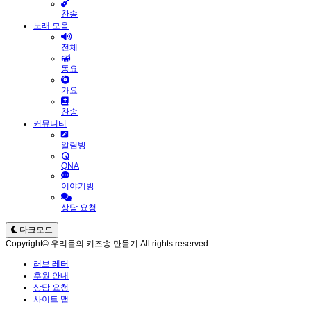
찬송
노래 모음
전체
동요
가요
찬송
커뮤니티
알림방
QNA
이야기방
상담 요청
다크모드
Copyright© 우리들의 키즈송 만들기 All rights reserved.
러브 레터
후원 안내
상담 요청
사이트 맵