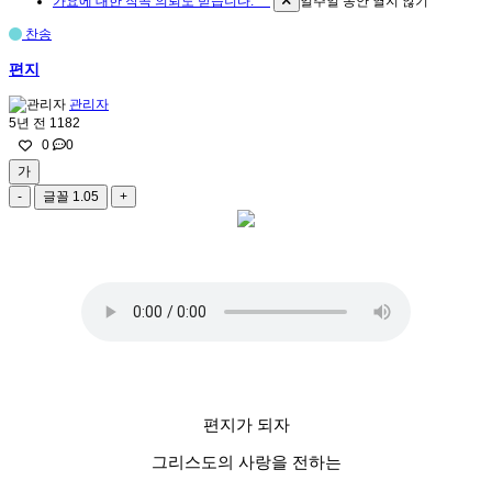
가요에 대한 작곡 의뢰도 받습니다. ^^
일주일 동안 열지 않기
찬송
편지
관리자
5년 전
1182
0
0
가
-
글꼴
1.05
+
편지가 되자
그리스도의 사랑을 전하는