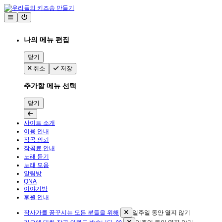
나의 메뉴 편집
닫기
취소
저장
추가할 메뉴 선택
닫기
사이트 소개
이용 안내
작곡 의뢰
작곡료 안내
노래 듣기
노래 모음
알림방
QNA
이야기방
후원 안내
작사가를 꿈꾸시는 모든 분들을 위해
일주일 동안 열지 않기