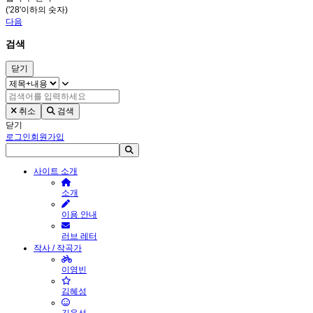
('28'이하의 숫자)
다음
검색
닫기
취소
검색
닫기
로그인
회원가입
사이트 소개
소개
이용 안내
러브 레터
작사 / 작곡가
이영빈
김혜성