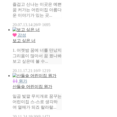
즐겁고 신나는 이곳은 예쁜
꿈 커가는 어린이집 아름다
운 이야기가 있는 곳...
20.07.13.
14:26
1695
감성
보고 싶은 너
1. 어젯밤 꿈에 너를 만났지
그리움이 많아서 꿈 꿨나봐
보고 싶은데 볼 수...
20.11.17.
21:16
1219
원가
산들숲 어린이집 원가
일곱 빛깔 무지개로 꿈꾸는
어린이집 스-스로 생각하
여 열매가 되죠 랄라랄...
20.11.24.
19:30
1471