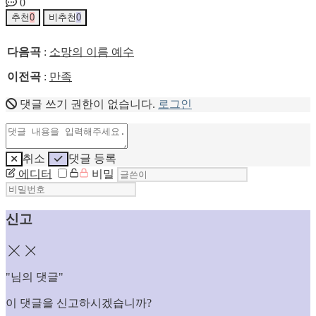
0
추천
0
비추천
0
다음곡
:
소망의 이름 예수
이전곡
:
만족
댓글 쓰기 권한이 없습니다.
로그인
취소
댓글 등록
에디터
비밀
신고
닫기
"
님의 댓글"
이 댓글을 신고하시겠습니까?