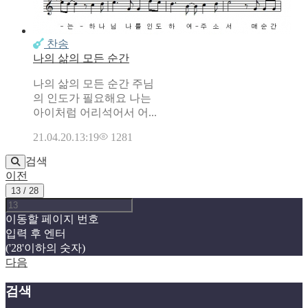
찬송
나의 삶의 모든 순간
나의 삶의 모든 순간 주님
의 인도가 필요해요 나는
아이처럼 어리석어서 어...
21.04.20.
13:19
1281
검색
이전
13 / 28
이동할 페이지 번호
입력 후 엔터
('28'이하의 숫자)
다음
검색