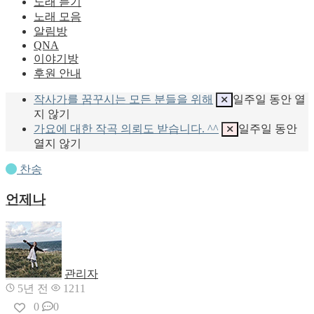
노래 듣기
노래 모음
알림방
QNA
이야기방
후원 안내
작사가를 꿈꾸시는 모든 분들을 위해
일주일 동안 열
지 않기
가요에 대한 작곡 의뢰도 받습니다. ^^
일주일 동안
열지 않기
찬송
언제나
관리자
5년 전
1211
0
0