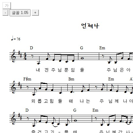
가
-
글꼴
1.05
+