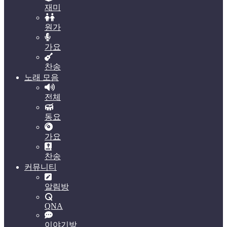
재미
원가
가요
찬송
노래 모음
전체
동요
가요
찬송
커뮤니티
알림방
QNA
이야기방