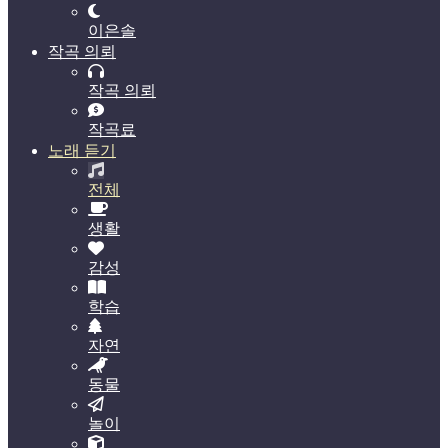
이은솔
작곡 의뢰
작곡 의뢰
작곡료
노래 듣기
전체
생활
감성
학습
자연
동물
놀이