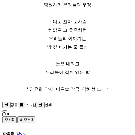
영원하리 우리들의 우정
귀여운 꼬마 눈사람
해맑은 그 웃음처럼
우리들의 이야기는
밤 깊어 가는 줄 몰라
눈은 내리고
우리들이 함께 있는 밤
* 안윤희 작사, 이은솔 작곡, 김혜성 노래 *
공유
스크랩
인쇄
0
추천
0
비추천
0
다음곡
:
강아지