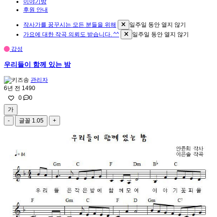
이야기방
후원 안내
작사가를 꿈꾸시는 모든 분들을 위해
일주일 동안 열지 않기
가요에 대한 작곡 의뢰도 받습니다. ^^
일주일 동안 열지 않기
감성
우리들이 함께 있는 밤
관리자
6년 전
1490
0
0
가
-
글꼴
1.05
+