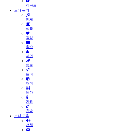
작곡료
노래 듣기
전체
생활
감성
학습
자연
동물
놀이
재미
원가
가요
찬송
노래 모음
전체