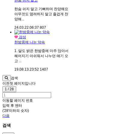
한숨 쉬지 말고
한숨 쉬지 말고 기뻐하며 찬양해요
아무것도 염려하지 말고 즐겁게 찬
양해...
24.03.22.
06:37
807
감성
한밤중에 나눈 약속
1. 달도 밝은 한밤중에 마주 앉아서
헤어지기 아쉬워서 나누던 얘기 오
고 ...
19.08.13.
23:52
1407
검색
이전
첫 페이지입니다
1 / 28
이동할 페이지 번호
입력 후 엔터
('28'이하의 숫자)
다음
검색