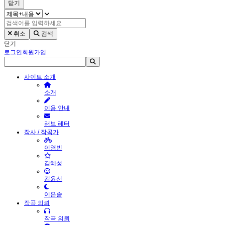
닫기
취소
검색
닫기
로그인
회원가입
사이트 소개
소개
이용 안내
러브 레터
작사 / 작곡가
이영빈
김혜성
김윤선
이은솔
작곡 의뢰
작곡 의뢰