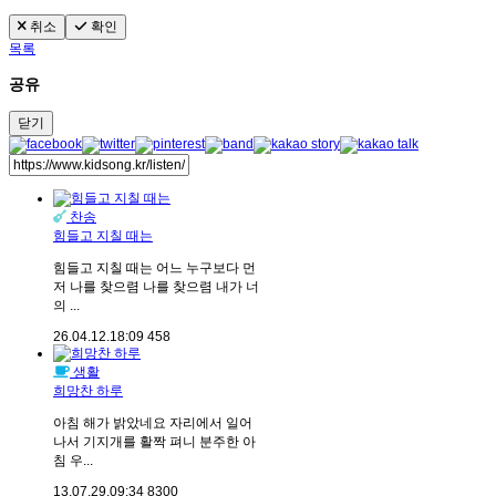
취소
확인
목록
공유
닫기
찬송
힘들고 지칠 때는
힘들고 지칠 때는 어느 누구보다 먼
저 나를 찾으렴 나를 찾으렴 내가 너
의 ...
26.04.12.
18:09
458
생활
희망찬 하루
아침 해가 밝았네요 자리에서 일어
나서 기지개를 활짝 펴니 분주한 아
침 우...
13.07.29.
09:34
8300