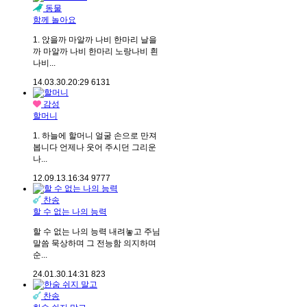
동물
함께 놀아요
1. 앉을까 마알까 나비 한마리 날을
까 마알까 나비 한마리 노랑나비 흰
나비...
14.03.30.
20:29
6131
감성
할머니
1. 하늘에 할머니 얼굴 손으로 만져
봅니다 언제나 웃어 주시던 그리운
나...
12.09.13.
16:34
9777
찬송
할 수 없는 나의 능력
할 수 없는 나의 능력 내려놓고 주님
말씀 묵상하며 그 전능함 의지하며
순...
24.01.30.
14:31
823
찬송