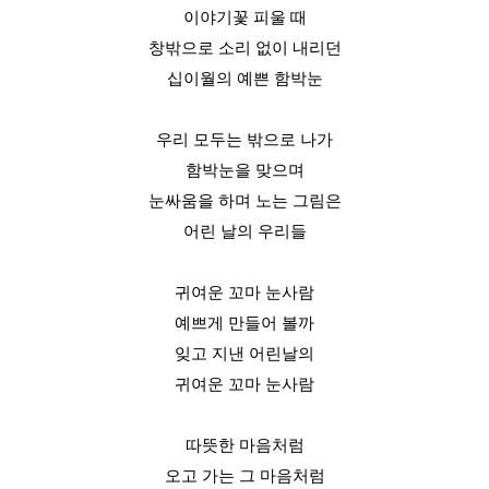
이야기꽃 피울 때
창밖으로 소리 없이 내리던
십이월의 예쁜 함박눈
우리 모두는 밖으로 나가
함박눈을 맞으며
눈싸움을 하며 노는 그림은
어린 날의 우리들
귀여운 꼬마 눈사람
예쁘게 만들어 볼까
잊고 지낸 어린날의
귀여운 꼬마 눈사람
따뜻한 마음처럼
오고 가는 그 마음처럼