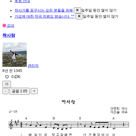
후원 안내
작사가를 꿈꾸시는 모든 분들을 위해
일주일 동안 열지 않기
가요에 대한 작곡 의뢰도 받습니다. ^^
일주일 동안 열지 않기
감성
짝사랑
관리자
6년 전
1345
0
0
가
-
글꼴
1.05
+