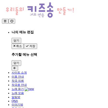
나의 메뉴 편집
닫기
취소
저장
추가할 메뉴 선택
닫기
사이트 소개
이용 안내
작곡 의뢰
작곡료 안내
노래 듣기
노래 모음
알림방
QNA
이야기방