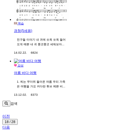
학습
경청(5세용)
친구들 이야기 내 귀에 쏘옥 쏘옥 들어
오게 예쁜 내 귀 쫑긋쫑긋 세워보아...
14.02.22.
6824
감성
여름 바다 여행
1. 찌는 무더위 돌아온 여름 우리 가족
은 여행을 가요 커다란 튜브 예쁜 비...
13.12.02.
8373
검색
이전
18 / 28
다음