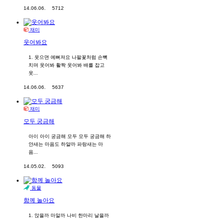
14.06.06.
5712
재미
웃어봐요
1. 웃으면 예뻐져요 나팔꽃처럼 손뼉
치며 웃어봐 활짝 웃어봐 배를 잡고
웃...
14.06.06.
5637
재미
모두 궁금해
아이 아이 궁금해 모두 모두 궁금해 하
얀새는 마음도 하얄까 파랑새는 마
음...
14.05.02.
5093
동물
함께 놀아요
1. 앉을까 마알까 나비 한마리 날을까