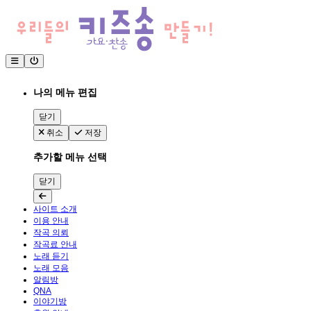
나의 메뉴 편집
닫기
취소
저장
추가할 메뉴 선택
닫기
사이트 소개
이용 안내
작곡 의뢰
작곡료 안내
노래 듣기
노래 모음
알림방
QNA
이야기방