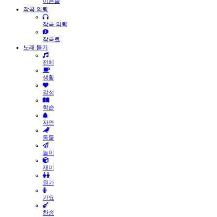
이은솔
작곡 의뢰
작곡 의뢰
작곡료
노래 듣기
전체
생활
감성
학습
자연
동물
놀이
재미
원가
가요
찬송