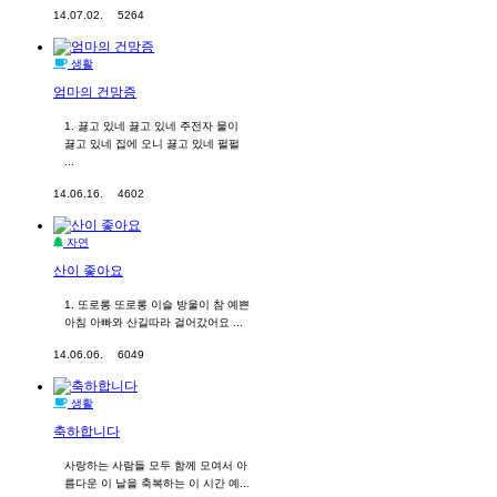
14.07.02.
5264
생활
엄마의 건망증
1. 끓고 있네 끓고 있네 주전자 물이
끓고 있네 집에 오니 끓고 있네 펄펄
...
14.06.16.
4602
자연
산이 좋아요
1. 또로롱 또로롱 이슬 방울이 참 예쁜
아침 아빠와 산길따라 걸어갔어요 ...
14.06.06.
6049
생활
축하합니다
사랑하는 사람들 모두 함께 모여서 아
름다운 이 날을 축복하는 이 시간 예...