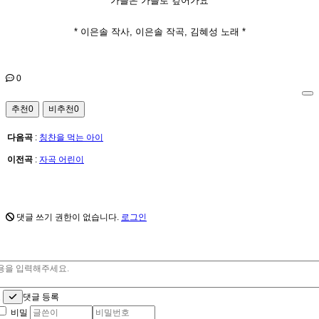
가을은 가을로 깊어가요
* 이은솔 작사, 이은솔 작곡, 김혜성 노래 *
0
추천
0
비추천
0
다음곡
:
칭찬을 먹는 아이
이전곡
:
자곡 어린이
댓글 쓰기 권한이 없습니다.
로그인
소
댓글 등록
비밀