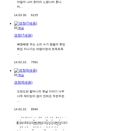
마알까 나비 한마리 노랑나비 흰나
비...
14.03.30.
6125
학습
경청(7세용)
쌔앵쌔앵 우는 소리 누가 왔을까 휘잉
휘잉 지나가는 바람이었네 토독토독
...
14.02.22.
7591
학습
경청(6세용)
도란도란 할머니의 옛날 이야기 너무
너무 재미있어 잠이 안와요 두런두런
...
14.02.22.
8540