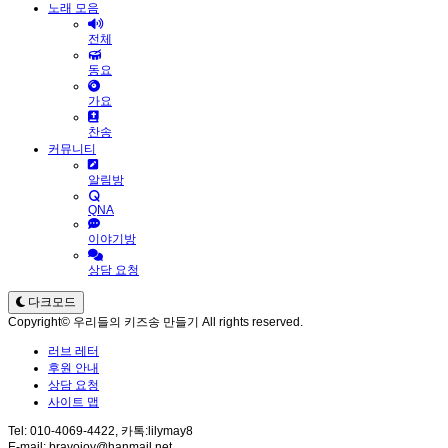
노래 모음
전체
동요
가요
찬송
커뮤니티
알림방
QNA
이야기방
상담 요청
다크모드
Copyright© 우리들의 키즈송 만들기 All rights reserved.
러브 레터
후원 안내
상담 요청
사이트 맵
Tel: 010-4069-4422, 카톡:lilymay8
E-mail: bravojoy@hanmail.net