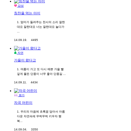
감성
칭찬을 먹는 아이
1. 엄마가 들려주는 천사의 소리 잘한
대요 잘한대요 너는 잘한대요 놀다가
...
14.09.19.
4495
자연
가을이 왔다고
1. 여름이 가고 또 다시 예쁜 가을 빨
갛게 물든 단풍이 너무 좋아 단풍길 ...
14.09.11.
4434
원가
자곡 어린이
1. 우리의 마음에 초록꿈 담아서 아름
다운 자연속에 무럭무럭 키우자 행
복...
14.09.04.
3350