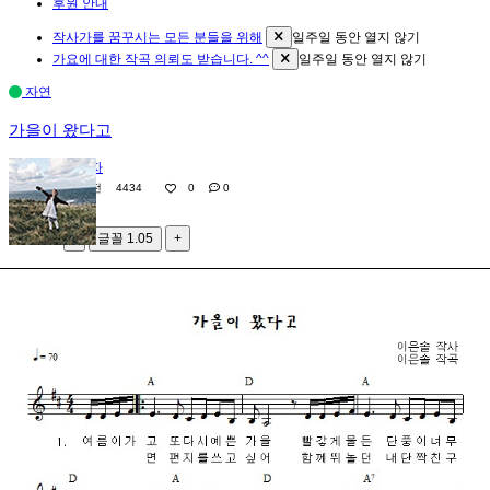
후원 안내
작사가를 꿈꾸시는 모든 분들을 위해
일주일 동안 열지 않기
가요에 대한 작곡 의뢰도 받습니다. ^^
일주일 동안 열지 않기
자연
가을이 왔다고
관리자
12년 전
4434
0
0
가
-
글꼴
1.05
+