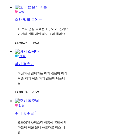
감성
소라 껍질 속에는
1. 소라 껍질 속에는 바닷가가 있어요
가만히 귀를 대면 파도 소리 들려요 ...
14.08.04.
4016
생활
아기 걸음마
아장아장 걸어가는 아기 걸음마 이리
뒤뚱 저리 뒤뚱 아기 걸음마 너풀너
풀...
14.08.04.
3725
감성
1
주비 공주님
오빠에겐 사랑스런 여동생 유비에겐
마음씨 착한 언니 아름다운 미소 사
랑...