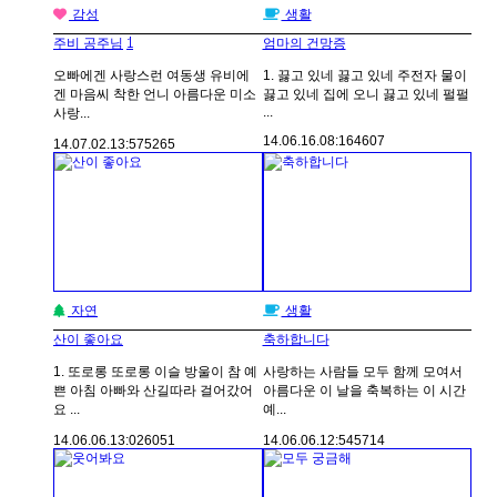
감성
생활
1
주비 공주님
엄마의 건망증
오빠에겐 사랑스런 여동생 유비에
1. 끓고 있네 끓고 있네 주전자 물이
겐 마음씨 착한 언니 아름다운 미소
끓고 있네 집에 오니 끓고 있네 펄펄
...
사랑...
14.06.16.
08:16
4607
14.07.02.
13:57
5265
자연
생활
산이 좋아요
축하합니다
1. 또로롱 또로롱 이슬 방울이 참 예
사랑하는 사람들 모두 함께 모여서
쁜 아침 아빠와 산길따라 걸어갔어
아름다운 이 날을 축복하는 이 시간
요 ...
예...
14.06.06.
13:02
6051
14.06.06.
12:54
5714