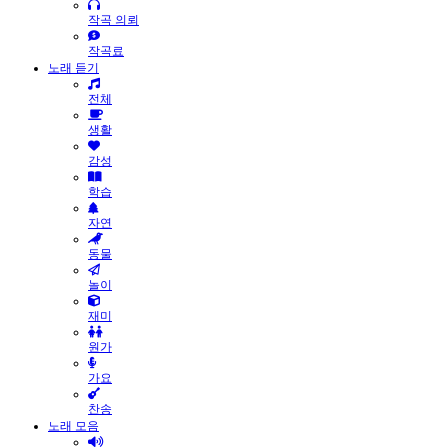
작곡 의뢰
작곡료
노래 듣기
전체
생활
감성
학습
자연
동물
놀이
재미
원가
가요
찬송
노래 모음