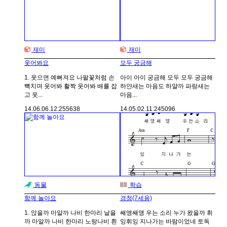
재미
재미
웃어봐요
모두 궁금해
1. 웃으면 예뻐져요 나팔꽃처럼 손
아이 아이 궁금해 모두 모두 궁금해
뼉치며 웃어봐 활짝 웃어봐 배를 잡
하얀새는 마음도 하얄까 파랑새는
고 웃...
마음...
14.06.06.
12:25
5638
14.05.02.
11:24
5096
동물
학습
함께 놀아요
경청(7세용)
1. 앉을까 마알까 나비 한마리 날을
쌔앵쌔앵 우는 소리 누가 왔을까 휘
까 마알까 나비 한마리 노랑나비 흰
잉휘잉 지나가는 바람이었네 토독