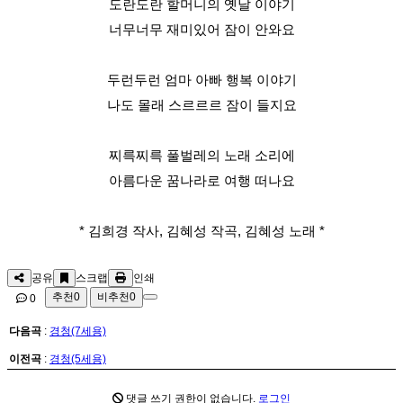
도란도란 할머니의 옛날 이야기
너무너무 재미있어 잠이 안와요
두런두런 엄마 아빠 행복 이야기
나도 몰래 스르르르 잠이 들지요
찌륵찌륵 풀벌레의 노래 소리에
아름다운 꿈나라로 여행 떠나요
* 김희경 작사, 김혜성 작곡, 김혜성 노래 *
공유
스크랩
인쇄
추천
0
비추천
0
0
다음곡
:
경청(7세용)
이전곡
:
경청(5세용)
댓글 쓰기 권한이 없습니다.
로그인