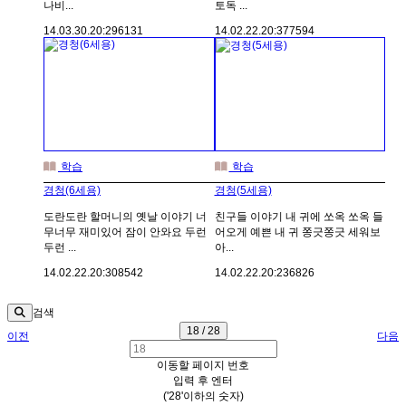
나비...
토독 ...
14.03.30.
20:29
6131
14.02.22.
20:37
7594
학습
학습
경청(6세용)
경청(5세용)
도란도란 할머니의 옛날 이야기 너
친구들 이야기 내 귀에 쏘옥 쏘옥 들
무너무 재미있어 잠이 안와요 두런
어오게 예쁜 내 귀 쫑긋쫑긋 세워보
두런 ...
아...
14.02.22.
20:30
8542
14.02.22.
20:23
6826
검색
18 / 28
이전
다음
이동할 페이지 번호
입력 후 엔터
('28'이하의 숫자)