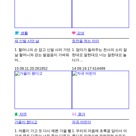
생활
감성
새 신발 사던 날
칭찬을 먹는 아이
1. 할머니의 손 잡고 신발 사러 가던
1. 엄마가 들려주는 천사의 소리 잘
날 할머니와 걷는 발걸음이 가벼워
한대요 잘한대요 너는 잘한대요 놀
마...
다가 ...
15.08.11.
20:26
1952
14.09.19.
17:41
4499
자연
원가
가을이 왔다고
자곡 어린이
1. 여름이 가고 또 다시 예쁜 가을 빨
1. 우리의 마음에 초록꿈 담아서 아
갛게 물든 단풍이 너무 좋아 단풍길
름다운 자연속에 무럭무럭 키우자