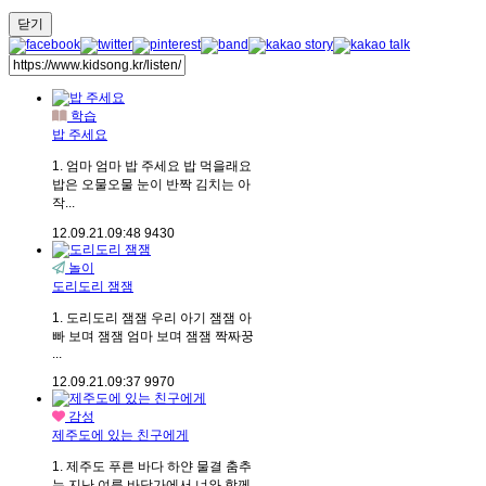
닫기
학습
밥 주세요
1. 엄마 엄마 밥 주세요 밥 먹을래요
밥은 오물오물 눈이 반짝 김치는 아
작...
12.09.21.
09:48
9430
놀이
도리도리 잼잼
1. 도리도리 잼잼 우리 아기 잼잼 아
빠 보며 잼잼 엄마 보며 잼잼 짝짜꿍
...
12.09.21.
09:37
9970
감성
제주도에 있는 친구에게
1. 제주도 푸른 바다 하얀 물결 춤추
는 지난 여름 바닷가에서 너와 함께