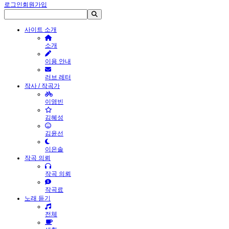
로그인
회원가입
사이트 소개
소개
이용 안내
러브 레터
작사 / 작곡가
이영빈
김혜성
김윤선
이은솔
작곡 의뢰
작곡 의뢰
작곡료
노래 듣기
전체