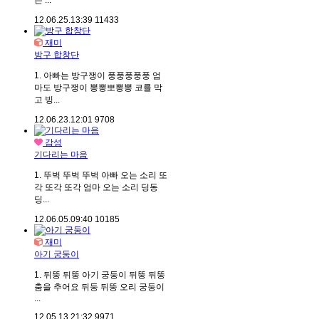
은 ...
12.06.25.
13:39
11433
재미
방구 합창단
1. 아빠는 방구쟁이 풍풍풍풍풍 엄
마도 방구쟁이 뽕뽕뽀뽕뽕 코를 막
고 빙...
12.06.23.
12:01
9708
감성
기다리는 마음
1. 뚜벅 뚜벅 뚜벅 아빠 오는 소리 또
각 또각 또각 엄마 오는 소리 딩동
딩...
12.06.05.
09:40
10185
재미
아기 궁둥이
1. 뒤뚱 뒤뚱 아기 궁둥이 뒤뚱 뒤뚱
춤을 추어요 뒤둥 뒤뚱 오리 궁둥이
...
12.05.13.
21:32
9971