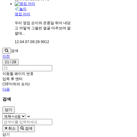
놀이
옆집 아이
우리 옆집 순이와 온종일 뛰어 내닫
고 까맣게 그을린 얼굴 마주보며 깔
깔대...
12.04.07.
09:28
9912
검색
이전
21 / 28
이동할 페이지 번호
입력 후 엔터
('28'이하의 숫자)
다음
검색
닫기
취소
검색
닫기