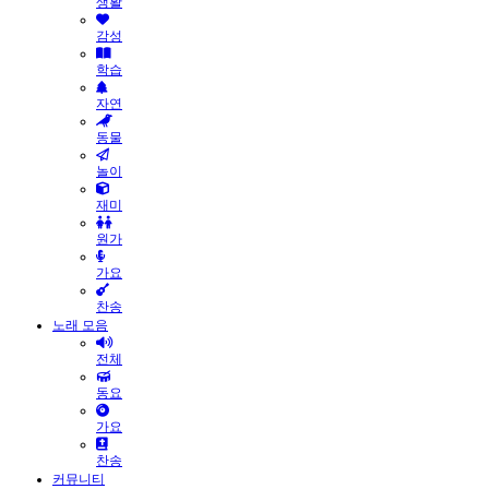
생활
감성
학습
자연
동물
놀이
재미
원가
가요
찬송
노래 모음
전체
동요
가요
찬송
커뮤니티