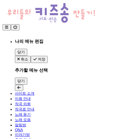
나의 메뉴 편집
닫기
취소
저장
추가할 메뉴 선택
닫기
사이트 소개
이용 안내
작곡 의뢰
작곡료 안내
노래 듣기
노래 모음
알림방
QNA
이야기방