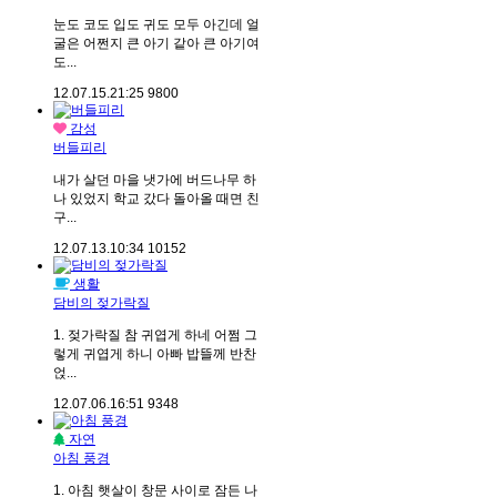
눈도 코도 입도 귀도 모두 아긴데 얼
굴은 어쩐지 큰 아기 같아 큰 아기여
도...
12.07.15.
21:25
9800
감성
버들피리
내가 살던 마을 냇가에 버드나무 하
나 있었지 학교 갔다 돌아올 때면 친
구...
12.07.13.
10:34
10152
생활
담비의 젖가락질
1. 젖가락질 참 귀엽게 하네 어쩜 그
렇게 귀엽게 하니 아빠 밥뜰께 반찬
얹...
12.07.06.
16:51
9348
자연
아침 풍경
1. 아침 햇살이 창문 사이로 잠든 나