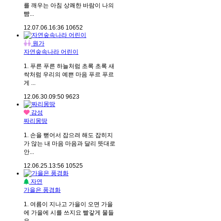
를 깨우는 아침 상쾌한 바람이 나의
뺨...
12.07.06.
16:36
10652
원가
자연숲속나라 어린이
1. 푸른 푸른 하늘처럼 초록 초록 새
싹처럼 우리의 예쁜 마음 푸르 푸르
게 ...
12.06.30.
09:50
9623
감성
짜리몽땅
1. 손을 뻗어서 잡으려 해도 잡히지
가 않는 내 마음 마음과 달리 뜻대로
안...
12.06.25.
13:56
10525
자연
가을은 풍경화
1. 여름이 지나고 가을이 오면 가을
에 가을에 시를 쓰지요 빨갛게 물들