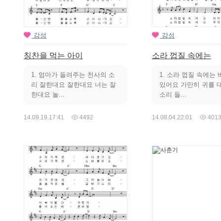
감성
감성
칭찬을 먹는 아이
소라 껍질 속에는
1. 엄마가 들려주는 천사의 소
1. 소라 껍질 속에는
리 잘한대요 잘한대요 너는 잘
있어요 가만히 귀를 
한대요 놀...
소리 들...
14.09.19.
17:41
4492
14.08.04.
22:01
401