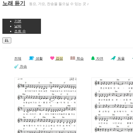
노래 듣기
동요, 가요, 찬송을 들으실 수 있는 곳 ♪
기본
날짜
조회 수
전체
생활
감성
학습
자연
동물
찬송