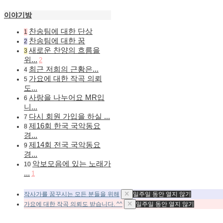
이야기방
찬송팀에 대한 단상
1
찬송팀에 대한 꿈
2
새로운 찬양의 흐름을
3
위...
2
최근 저희의 근황은...
4
가요에 대한 작곡 의뢰
5
도...
사랑을 나누어요 MR입
6
니...
다시 회원 가입을 하실 ...
7
제16회 한국 국악동요
8
경...
제14회 전국 국악동요
9
경...
악보모음에 있는 노래가
10
...
1
작사가를 꿈꾸시는 모든 분들을 위해
일주일 동안 열지 않기
가요에 대한 작곡 의뢰도 받습니다. ^^
일주일 동안 열지 않기