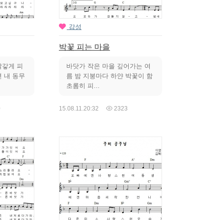
감성
박꽃 피는 마을
빨갛게 피
바닷가 작은 마을 깊어가는 여
 내 동무
름 밤 지붕마다 하얀 박꽃이 함
초롬히 피...
0
15.08.11.
20:32
2323