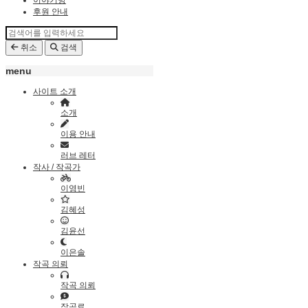
이야기방
후원 안내
취소
검색
menu
사이트 소개
소개
이용 안내
러브 레터
작사 / 작곡가
이영빈
김혜성
김윤선
이은솔
작곡 의뢰
작곡 의뢰
작곡료