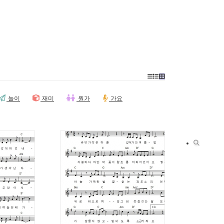
놀이
재미
원가
가요