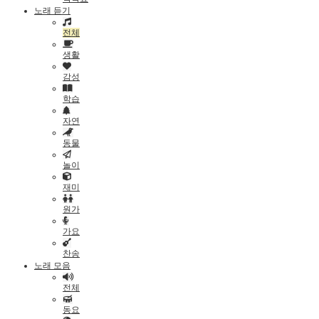
노래 듣기
전체
생활
감성
학습
자연
동물
놀이
재미
원가
가요
찬송
노래 모음
전체
동요