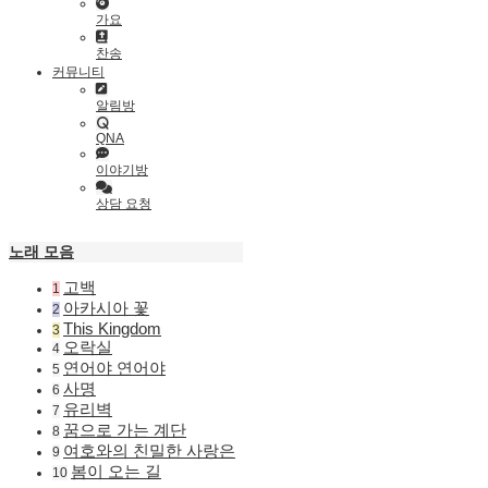
가요
찬송
커뮤니티
알림방
QNA
이야기방
상담 요청
노래 모음
고백
1
아카시아 꽃
2
This Kingdom
3
오락실
4
연어야 연어야
5
사명
6
유리벽
7
꿈으로 가는 계단
8
여호와의 친밀한 사랑은
9
봄이 오는 길
10