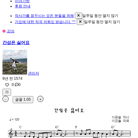
이야기방
후원 안내
작사가를 꿈꾸시는 모든 분들을 위해
일주일 동안 열지 않기
가요에 대한 작곡 의뢰도 받습니다. ^^
일주일 동안 열지 않기
감성
간섭은 싫어요
관리자
9년 전
1574
0
0
가
-
글꼴
1.05
+